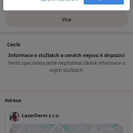
Děti
Více
o zkušenostech
Ceník
Informace o službách a cenách nejsou k dispozici
Tento specialista ještě nepřidával žádné informace o
svých službách.
Adresa
LaserDerm s.r.o.