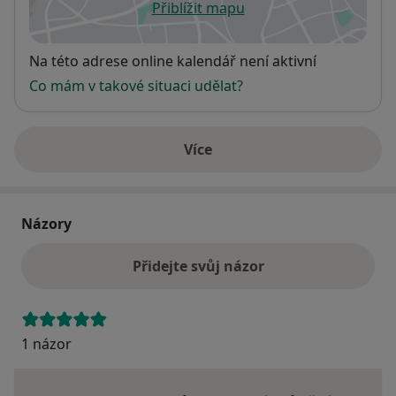
Přiblížit mapu
se otevře v nové záložce
Dostupnost
Na této adrese online kalendář není aktivní
Co mám v takové situaci udělat?
Více
o adrese
Názory
Přidejte svůj názor
1 názor