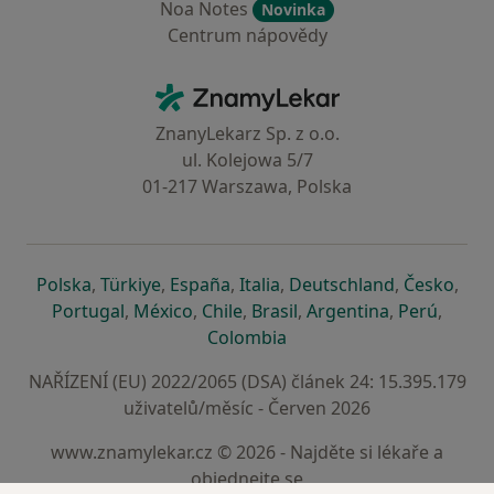
Noa Notes
Novinka
Centrum nápovědy
Kontakt
ZnamyLekar - Hlavní stránka
ZnanyLekarz Sp. z o.o.
ul. Kolejowa 5/7
01-217 Warszawa, Polska
se otevře v nové záložce
se otevře v nové záložce
se otevře v nové záložce
se otevře v nové záložce
se otevře v 
se o
Polska
,
Türkiye
,
España
,
Italia
,
Deutschland
,
Česko
,
se otevře v nové záložce
se otevře v nové záložce
se otevře v nové záložce
se otevře v nové záložc
se otevře v 
se ote
Portugal
,
México
,
Chile
,
Brasil
,
Argentina
,
Perú
,
se otevře v nové záložce
Colombia
NAŘÍZENÍ (EU) 2022/2065 (DSA) článek 24: 15.395.179
uživatelů/měsíc - Červen 2026
www.znamylekar.cz © 2026 - Najděte si lékaře a
objednejte se