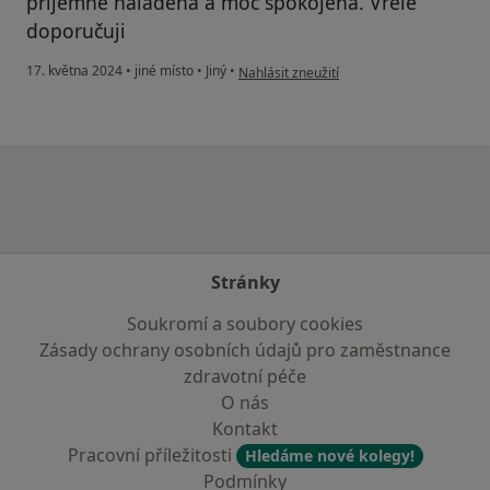
příjemně naladěná a moc spokojená. Vřele
doporučuji
podle názoru uživatele P.M.
17. května 2024
•
jiné místo
•
Jiný
•
Nahlásit zneužití
Stránky
Soukromí a soubory cookies
Zásady ochrany osobních údajů pro zaměstnance
zdravotní péče
O nás
Kontakt
Pracovní příležitosti
Hledáme nové kolegy!
Podmínky