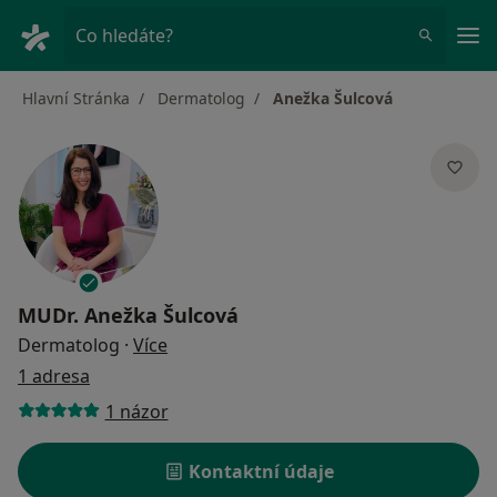
Hla
Co hledáte?
Hlavní Stránka
Dermatolog
Anežka Šulcová
MUDr.
Anežka Šulcová
o specializacích
Dermatolog
·
Více
1 adresa
1 názor
Kontaktní údaje