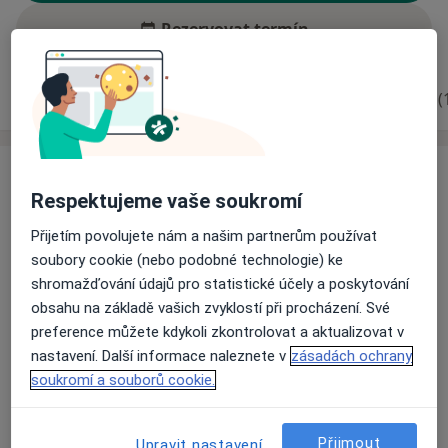
Rezervovat termín
Zkušenosti
Ceník
Adresy
Názory pacientů (
Zkušenosti
Respektujeme vaše soukromí
Odborník na:
Dermatovenerologie
Přijetím povolujete nám a našim partnerům používat
soubory cookie (nebo podobné technologie) ke
Hlavní léčená onemocnění
shromažďování údajů pro statistické účely a poskytování
Akné
Kožní nemoci
Bradavice
obsahu na základě vašich zvyklostí při procházení. Své
Vypadávání vlasů
preference můžete kdykoli zkontrolovat a aktualizovat v
a11y_sr_more_dise
Alergická kontaktní dermatitida
+1
nastavení. Další informace naleznete v
zásadách ochrany
soukromí a souborů cookie.
Pacienti, které ošetřuji
Dospělí
Přijmout
Upravit nastavení