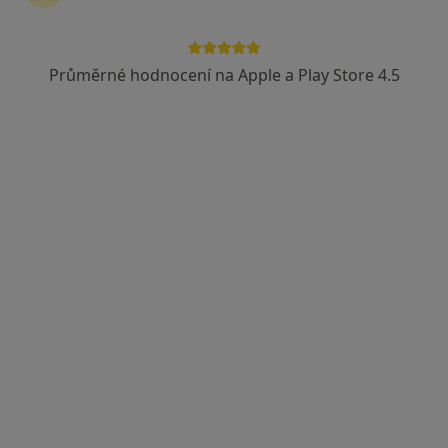
Průměrné hodnocení na Apple a Play Store 4.5
MUDr. Václav Čečelovský
Ortoped
4 názory
Kischova 1732/5, Praha
•
Mapa
GYMUNO, spol. s r.o.
Tento specialista nenabízí online rezervaci termínu na této adrese.
Rezervovat termín