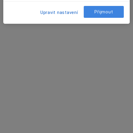
4 názory
Přijmout
Upravit nastavení
Na Poříčí 12/1041, Praha
•
Mapa
MEDICONET s.r.o.
Tento specialista nenabízí online rezervaci termínu na této adrese.
Rezervovat termín
MUDr. Václav Vaněček
Ortoped
8 názorů