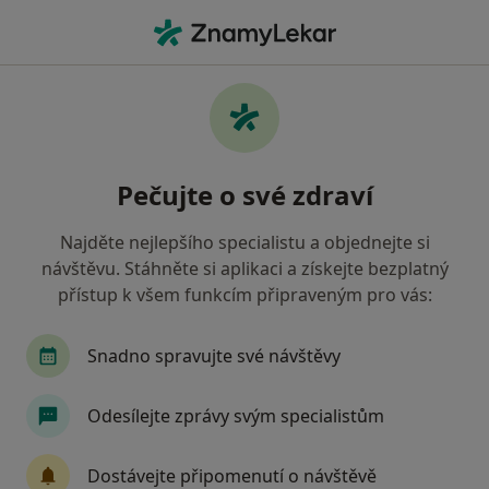
Hla
Ortoped • Praha 1, Praha, hl město Praha
Filtry
Mapa
Ortoped, Praha 1, Praha
Pečujte o své zdraví
Jak řadíme výsledky vyhledávání?
Najděte nejlepšího specialistu a objednejte si
návštěvu. Stáhněte si aplikaci a získejte bezplatný
Jakou pojišťovnu máte?
přístup k všem funkcím připraveným pro vás:
Všeobecná zdravotní pojišťovna
Zdravotní poj
Snadno spravujte své návštěvy
Odesílejte zprávy svým specialistům
Dostávejte připomenutí o návštěvě