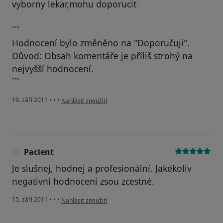
vyborny lekar,mohu doporucit
```
Hodnocení bylo změněno na "Doporučuji".
Důvod: Obsah komentáře je příliš strohý na
nejvyšší hodnocení.
```
podle názoru uživatele Pacient
19. září 2011
•
•
•
Nahlásit zneužití
Pacient
Je slušnej, hodnej a profesionální. Jakékoliv
negativní hodnocení zsou zcestné.
podle názoru uživatele Pacient
15. září 2011
•
•
•
Nahlásit zneužití