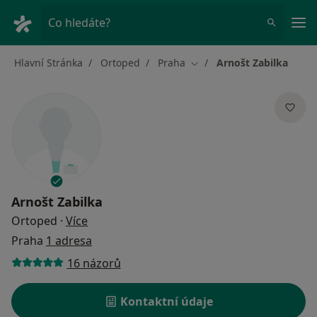
Hla
Co hledáte?
Hlavní Stránka
Ortoped
Praha
Arnošt Zabilka
Změna města
Arnošt Zabilka
o specializacích
Ortoped
·
Více
Praha
1 adresa
16 názorů
Kontaktní údaje