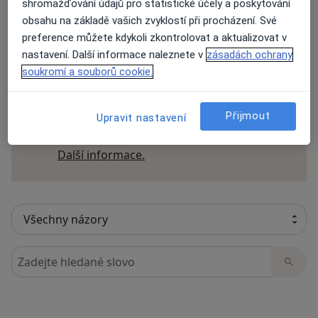
shromažďování údajů pro statistické účely a poskytování
obsahu na základě vašich zvyklostí při procházení. Své
preference můžete kdykoli zkontrolovat a aktualizovat v
nastavení. Další informace naleznete v
zásadách ochrany
16 názorů
soukromí a souborů cookie.
Recenze pacientů jsou pro nás důležité.
Přijmout
Upravit nastavení
Specialisté nemají možnost zaplatit za
odstranění nebo změnu recenze pacienta.
Další informace o názorech
Další informace.
Hledejte v názorech