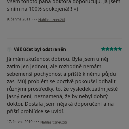
Všem tohoto pana doktora doporučuju. Já jsem
s ním na 100% spokojená!!! =)
podle názoru uživatele Pacient
9. června 2011
•
•
•
Nahlásit zneužití
Váš účet byl odstraněn
Já mám zkušenost dobrou. Byla jsem u něj
zatím jen jednou, ale rozhodně nemám
sebemenší pochybnost a příště k němu půjdu
zas. Můj problém se poctivě pokoušel odhalit
různými prostředky, to, že výsledek zatím ještě
jasný není, neznamená, že by nebyl dobrý
doktor. Dostala jsem nějaká doporučení a na
příští prohlídce se uvidí.
podle názoru uživatele Váš účet byl odstraněn
17. června 2010
•
•
•
Nahlásit zneužití