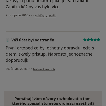
takových panů doktorů jako je Pán Doktor
Zabilka kéž by vás bylo více .
podle názoru uživatele Váš účet byl odstraněn
7. listopadu 2016
•
•
•
Nahlásit zneužití
Váš účet byl odstraněn
Prvni ortoped co byl ochotny opravdu lecit, s
citem, skvely pristup. Naprosto jednoznacne
doporucuji!
podle názoru uživatele Váš účet byl odstraněn
30. června 2016
•
•
•
Nahlásit zneužití
Pomáhají vám názory rozhodovat o tom,
kterého specialistu nebo ordinaci navštívit?