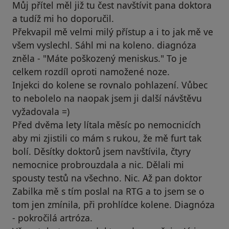
Můj přítel měl již tu čest navštívit pana doktora
a tudíž mi ho doporučil.
Překvapil mě velmi milý přístup a i to jak mě ve
všem vyslechl. Sáhl mi na koleno. diagnóza
zněla - "Máte poškozený meniskus." To je
celkem rozdíl oproti namožené noze.
Injekci do kolene se rovnalo pohlazení. Vůbec
to nebolelo na naopak jsem ji další návštěvu
vyžadovala =)
Před dvěma lety lítala měsíc po nemocnicích
aby mi zjistili co mám s rukou, že mě furt tak
bolí. Děsítky doktorů jsem navštívila, čtyry
nemocnice probrouzdala a nic. Dělali mi
spousty testů na všechno. Nic. Až pan doktor
Zabilka mě s tím poslal na RTG a to jsem se o
tom jen zmínila, při prohlídce kolene. Diagnóza
- pokročilá artróza.