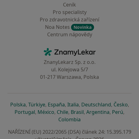
Ceník
Pro specialisty
Pro zdravotnická zařízení
Noa Notes
Novinka
Centrum nápovědy
Kontakt
ZnamyLekar - Hlavní stránka
ZnanyLekarz Sp. z o.o.
ul. Kolejowa 5/7
01-217 Warszawa, Polska
se otevře v nové záložce
se otevře v nové záložce
se otevře v nové záložce
se otevře v nové záložce
se otevře v 
se o
Polska
,
Türkiye
,
España
,
Italia
,
Deutschland
,
Česko
,
se otevře v nové záložce
se otevře v nové záložce
se otevře v nové záložce
se otevře v nové záložc
se otevře v 
se ote
Portugal
,
México
,
Chile
,
Brasil
,
Argentina
,
Perú
,
se otevře v nové záložce
Colombia
NAŘÍZENÍ (EU) 2022/2065 (DSA) článek 24: 15.395.179