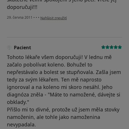
doporučuji!!!
podle názoru uživatele Pacient
29. června 2011
•
•
•
Nahlásit zneužití
Pacient
Tohoto lékaře všem doporučuji! V lednu mě
začalo pobolívat koleno. Bohužel to
nepřestávalo a bolest se stupňovala. Zašla jsem
tedy za svým lékařem. Ten mě naprosto
ignoroval a na koleno mi skoro nesáhl. Jeho
diagnóza zněla - "Máte to namožené, dávejte si
obklady."
Přišlo mi to divné, protože už jsem měla stovky
namoženin, ale tohle jako namoženina
nevypadala.