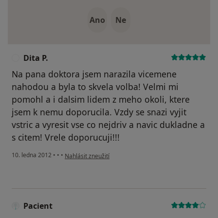
Ano
Ne
Dita P.
D
Na pana doktora jsem narazila vicemene
nahodou a byla to skvela volba! Velmi mi
pomohl a i dalsim lidem z meho okoli, ktere
jsem k nemu doporucila. Vzdy se snazi vyjit
vstric a vyresit vse co nejdriv a navic dukladne a
s citem! Vrele doporucuji!!!
podle názoru uživatele Dita P.
10. ledna 2012
•
•
•
Nahlásit zneužití
Pacient