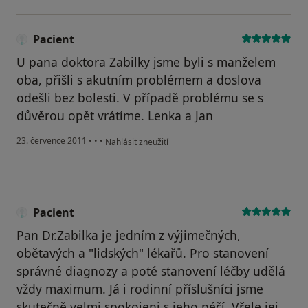
Pacient
U pana doktora Zabilky jsme byli s manželem
oba, přišli s akutním problémem a doslova
odešli bez bolesti. V případě problému se s
důvěrou opět vrátíme. Lenka a Jan
podle názoru uživatele Pacient
23. července 2011
•
•
•
Nahlásit zneužití
Pacient
Pan Dr.Zabilka je jedním z výjimečných,
obětavých a "lidských" lékařů. Pro stanovení
správné diagnozy a poté stanovení léčby udělá
vždy maximum. Já i rodinní příslušníci jsme
skutečně velmi spokojeni s jeho péčí. Vřele jej