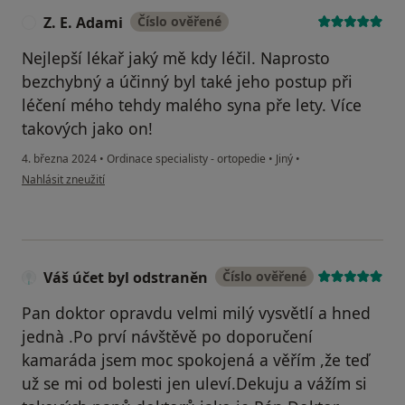
Z. E. Adami
Číslo ověřené
Z
Nejlepší lékař jaký mě kdy léčil. Naprosto
bezchybný a účinný byl také jeho postup při
léčení mého tehdy malého syna pře lety. Více
takových jako on!
4. března 2024
•
Ordinace specialisty - ortopedie
•
Jiný
•
podle názoru uživatele Z. E. Adami
Nahlásit zneužití
Váš účet byl odstraněn
Číslo ověřené
Pan doktor opravdu velmi milý vysvětlí a hned
jednà .Po prví návštěvě po doporučení
kamaráda jsem moc spokojená a věřím ,že teď
už se mi od bolesti jen uleví.Dekuju a vážím si