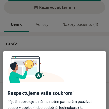
Rezervovat termín
Ceník
Adresy
Názory pacientů (4)
Ceník
Informace o službách a cenách nejsou k dispozici
Tento specialista ještě nepřidával žádné informace o
svých službách.
Adresa
Respektujeme vaše soukromí
Přijetím povolujete nám a našim partnerům používat
Nemocnice Slaný
soubory cookie (nebo podobné technologie) ke
Politických vězňů 576,
Slaný
274 01