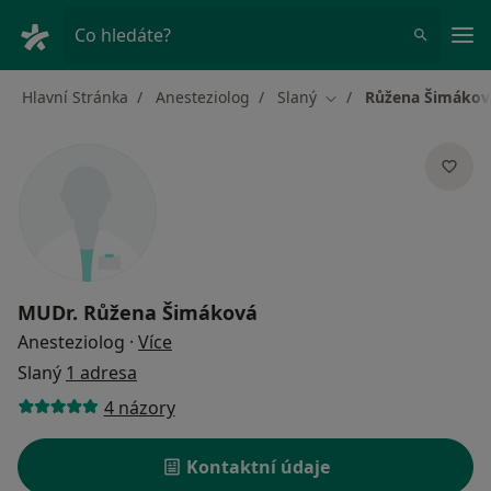
Hla
Co hledáte?
Hlavní Stránka
Anesteziolog
Slaný
Růžena Šimákov
Změna města
MUDr.
Růžena Šimáková
o specializacích
Anesteziolog
·
Více
Slaný
1 adresa
4 názory
Kontaktní údaje