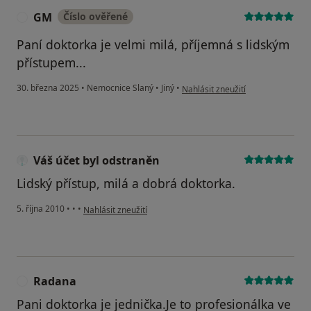
GM
Číslo ověřené
G
Paní doktorka je velmi milá, příjemná s lidským
přístupem...
podle názoru uživatele GM
30. března 2025
•
Nemocnice Slaný
•
Jiný
•
Nahlásit zneužití
Váš účet byl odstraněn
Lidský přístup, milá a dobrá doktorka.
podle názoru uživatele Váš účet byl odstraněn
5. října 2010
•
•
•
Nahlásit zneužití
Radana
R
Pani doktorka je jednička.Je to profesionálka ve