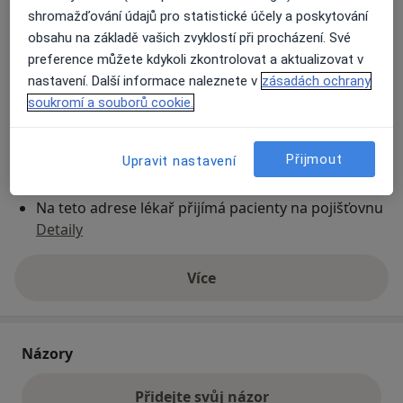
shromažďování údajů pro statistické účely a poskytování
obsahu na základě vašich zvyklostí při procházení. Své
Přiblížit mapu
se otevře v nové záložce
preference můžete kdykoli zkontrolovat a aktualizovat v
nastavení. Další informace naleznete v
zásadách ochrany
Dostupnost
soukromí a souborů cookie.
Na této adrese online kalendář není aktivní
Co mám v takové situaci udělat?
Přijmout
Upravit nastavení
Způsoby platby (soukromé návštěvy)
Na teto adrese lékař přijímá pacienty na pojišťovnu
Detaily
Více
o adrese
Názory
Přidejte svůj názor