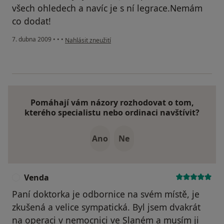
všech ohledech a navíc je s ní legrace.Nemám
co dodat!
podle názoru uživatele Radana
7. dubna 2009
•
•
•
Nahlásit zneužití
Pomáhají vám názory rozhodovat o tom,
kterého specialistu nebo ordinaci navštívit?
Ano
Ne
Venda
V
Paní doktorka je odbornice na svém místě, je
zkušená a velice sympatická. Byl jsem dvakrát
na operaci v nemocnici ve Slaném a musím ji