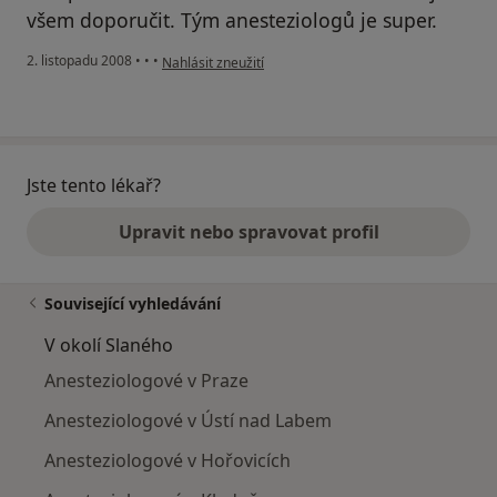
všem doporučit. Tým anesteziologů je super.
podle názoru uživatele Venda
2. listopadu 2008
•
•
•
Nahlásit zneužití
Jste tento lékař?
Upravit nebo spravovat profil
Související vyhledávání
V okolí Slaného
Anesteziologové v Praze
Anesteziologové v Ústí nad Labem
Anesteziologové v Hořovicích