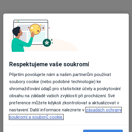
Nemocnice Žatec, o.p.s.
Tento specialista nenabízí online rezervaci termínu na této adrese.
Rezervovat termín
Respektujeme vaše soukromí
Přijetím povolujete nám a našim partnerům používat
soubory cookie (nebo podobné technologie) ke
shromažďování údajů pro statistické účely a poskytování
MUDr. Vlastimil Kuf
obsahu na základě vašich zvyklostí při procházení. Své
Anesteziolog
preference můžete kdykoli zkontrolovat a aktualizovat v
Kochova 1185, Chomutov
•
Mapa
nastavení. Další informace naleznete v
zásadách ochrany
Nemocnice Chomutov
soukromí a souborů cookie.
Tento specialista nenabízí online rezervaci termínu na této adrese.