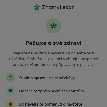
Hla
Anesteziolog • Most, ústecký
Filtry
Mapa
Anesteziolog Most
Pečujte o své zdraví
Jak řadíme výsledky vyhledávání?
Najděte nejlepšího specialistu a objednejte si
návštěvu. Stáhněte si aplikaci a získejte bezplatný
Jakou pojišťovnu máte?
přístup k všem funkcím připraveným pro vás:
Snadno spravujte své návštěvy
Odesílejte zprávy svým specialistům
Dostávejte připomenutí o návštěvě