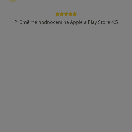
PRONATAL Medical Group
Anesteziolog, Gynekolog, Urolog
Průměrné hodnocení na Apple a Play Store 4.5
Bílinská 1509/6, Teplice
•
Mapa
PRONATAL Medical Group
Tato klinika nemá specialisty s dostupnými termíny v online kalendáři
Zobrazit profil
MUDr. Zdeněk Němeček
Anesteziolog