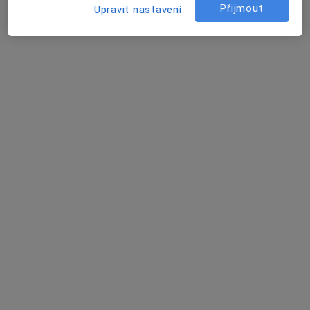
Přijmout
Upravit nastavení
Rezervovat termín
Štefan Kisely
Anesteziolog
Chomutov
•
Mapa
Ordinace
Tento specialista nenabízí online rezervaci termínu na této adrese.
Rezervovat termín