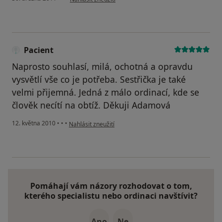
Pacient
Naprosto souhlasí, milá, ochotná a opravdu
vysvětlí vše co je potřeba. Sestřička je také
velmi přijemná. Jedná z málo ordinací, kde se
člověk necítí na obtíž. Děkuji Adamová
podle názoru uživatele Pacient
12. května 2010
•
•
•
Nahlásit zneužití
Pomáhají vám názory rozhodovat o tom,
kterého specialistu nebo ordinaci navštívit?
Ano
Ne