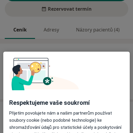
Rezervovat termín
Ceník
Adresy
Názory pacientů (4)
Ceník
Informace o službách a cenách nejsou k dispozici
Tento specialista ještě nepřidával žádné informace o
svých službách.
Respektujeme vaše soukromí
Adresa
Přijetím povolujete nám a našim partnerům používat
soubory cookie (nebo podobné technologie) ke
Sam. ord. lékaře specialisty
shromažďování údajů pro statistické účely a poskytování
K nemocnici 1106,
Hořovice
26801