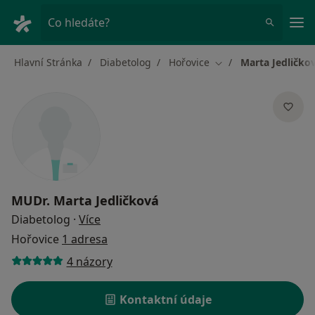
Hla
Co hledáte?
Hlavní Stránka
Diabetolog
Hořovice
Marta Jedličko
Změna města
MUDr.
Marta Jedličková
o specializacích
Diabetolog
·
Více
Hořovice
1 adresa
4 názory
Kontaktní údaje