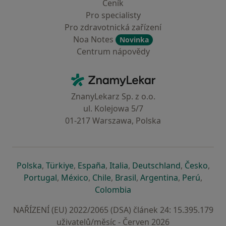
Ceník
Pro specialisty
Pro zdravotnická zařízení
Noa Notes
Novinka
Centrum nápovědy
Kontakt
ZnamyLekar - Hlavní stránka
ZnanyLekarz Sp. z o.o.
ul. Kolejowa 5/7
01-217 Warszawa, Polska
se otevře v nové záložce
se otevře v nové záložce
se otevře v nové záložce
se otevře v nové záložce
se otevře v 
se o
Polska
,
Türkiye
,
España
,
Italia
,
Deutschland
,
Česko
,
se otevře v nové záložce
se otevře v nové záložce
se otevře v nové záložce
se otevře v nové záložc
se otevře v 
se ote
Portugal
,
México
,
Chile
,
Brasil
,
Argentina
,
Perú
,
se otevře v nové záložce
Colombia
NAŘÍZENÍ (EU) 2022/2065 (DSA) článek 24: 15.395.179
uživatelů/měsíc - Červen 2026