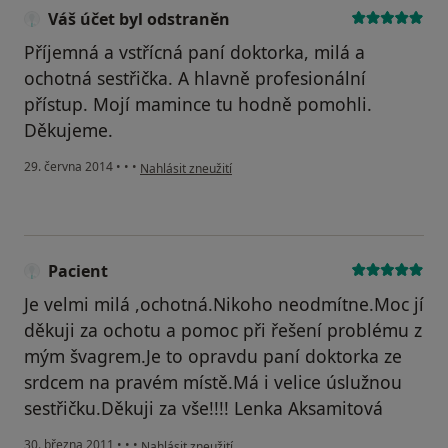
Váš účet byl odstraněn
Příjemná a vstřícná paní doktorka, milá a
ochotná sestřička. A hlavně profesionální
přístup. Mojí mamince tu hodně pomohli.
Děkujeme.
podle názoru uživatele Váš účet byl odstraněn
29. června 2014
•
•
•
Nahlásit zneužití
Pacient
Je velmi milá ,ochotná.Nikoho neodmítne.Moc jí
děkuji za ochotu a pomoc při řešení problému z
mým švagrem.Je to opravdu paní doktorka ze
srdcem na pravém místě.Má i velice úslužnou
sestřičku.Děkuji za vše!!!! Lenka Aksamitová
podle názoru uživatele Pacient
30. března 2011
•
•
•
Nahlásit zneužití