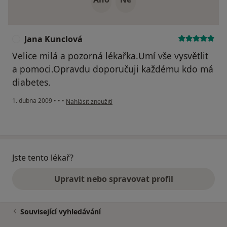
Jana Kunclová
J
Velice milá a pozorná lékařka.Umí vše vysvětlit
a pomoci.Opravdu doporučuji každému kdo má
diabetes.
podle názoru uživatele Jana Kunclová
1. dubna 2009
•
•
•
Nahlásit zneužití
Jste tento lékař?
Upravit nebo spravovat profil
Související vyhledávání