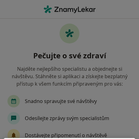
Hla
Co hledáte?
Hlavní Stránka
Internista
Hořovice
Matěj Strnadel
Změna města
Pečujte o své zdraví
Najděte nejlepšího specialistu a objednejte si
návštěvu. Stáhněte si aplikaci a získejte bezplatný
přístup k všem funkcím připraveným pro vás:
Matěj Strnadel
o specializacích
Internista
·
Více
Snadno spravujte své návštěvy
Hořovice
1 adresa
Odesílejte zprávy svým specialistům
Kontaktní údaje
Dostávejte připomenutí o návštěvě