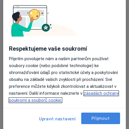
Rezervovat termín
Ceník
Adresy
Názory pacientů
Průměrné hodnocení na Apple a Play Store 4.5
Ceník
Respektujeme vaše soukromí
Informace o službách a cenách nejsou k dispozici
Přijetím povolujete nám a našim partnerům používat
Tento specialista ještě nepřidával žádné informace o
soubory cookie (nebo podobné technologie) ke
svých službách.
shromažďování údajů pro statistické účely a poskytování
obsahu na základě vašich zvyklostí při procházení. Své
preference můžete kdykoli zkontrolovat a aktualizovat v
nastavení. Další informace naleznete v
zásadách ochrany
Adresa
soukromí a souborů cookie.
Nemocnice Hořovice - NH Hospital, a.s.
Přijmout
Upravit nastavení
K Nemocnici 1106,
Hořovice
268 31