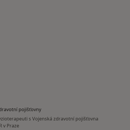
dravotní pojišťovny
yzioterapeuti s Vojenská zdravotní pojišťovna
R v Praze