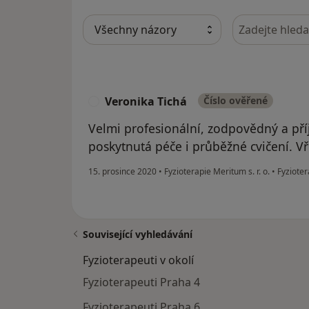
Hledejte v ná
Veronika Tichá
Číslo ověřené
V
Velmi profesionální, zodpovědný a pří
poskytnutá péče i průběžné cvičení. Vř
15. prosince 2020
•
Fyzioterapie Meritum s. r. o.
•
Fyzioter
Související vyhledávání
Fyzioterapeuti v okolí
Fyzioterapeuti Praha 4
Fyzioterapeuti Praha 6