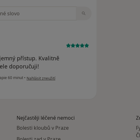
zorech
jemný přístup. Kvalitně
ele doporučuji!
podle názoru uživatele Veronika Tichá
apie 60 minut
•
Nahlásit zneužití
Nejčastěji léčené nemoci
Z
Bolesti kloubů v Praze
F
Č
Bolesti zad v Praze