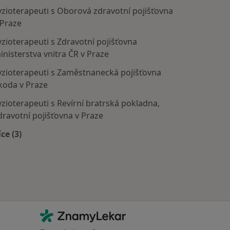
yzioterapeuti s Oborová zdravotní pojišťovna
 Praze
yzioterapeuti s Zdravotní pojišťovna
inisterstva vnitra ČR v Praze
yzioterapeuti s Zaměstnanecká pojišťovna
koda v Praze
yzioterapeuti s Revírní bratrská pokladna,
dravotní pojišťovna v Praze
íce (3)
Více v kategorii: Zdravotní pojišťovny
Kontakt
ZnamyLekar - Hlavní stránka