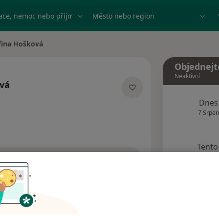
ace, nemoc nebo příjmení
Město nebo region
řina Hošková
sta
Objednejt
Neaktivní
vá
cializacích
Dnes
7 Srpen
Tento 
Rezervovat termín
dresy
Názory pacientů (1)