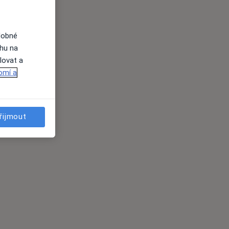
dobné
ahu na
lovat a
omí a
řijmout