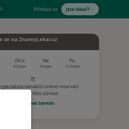
Přihlásit se
Jste lékař?
e se na ZnamyLekar.cz
Zítra
Ne
Po
Út
St
8 Srpen
9 Srpen
10 Srpen
11 Srpen
12 Srp
specialista nenabízí online rezervaci
termínu na této adrese.
Rezervovat termín