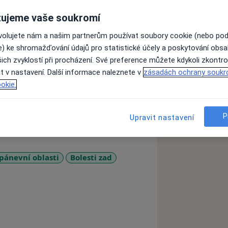
ujeme vaše soukromí
Práce fyzioterapeutky mě velice baví, a
ovolujete nám a našim partnerům používat soubory cookie (nebo po
ifikace. Při neustálém studiu mě
e) ke shromažďování údajů pro statistické účely a poskytování obs
ie, která je jednou z nejlepších ve
ich zvyklostí při procházení. Své preference můžete kdykoli zkontro
st funkcí pohybového aparátu a velmi
t v nastavení. Další informace naleznete v
zásadách ochrany soukr
 funkce lidského těla a tím k
okie.
aše potíže odstranit a díky komplexnímu
P
Upravit nastavení
otnického povolání bez odborného
 pánevní oblasti
Bolesti zad
o systému (dle zákona 96/2004Sb. ve
s