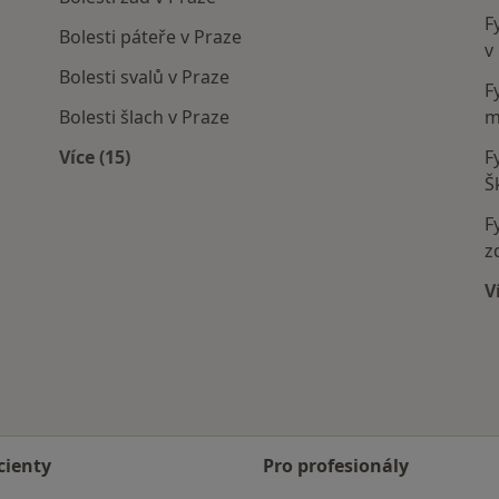
F
Bolesti páteře v Praze
v
Bolesti svalů v Praze
F
Bolesti šlach v Praze
m
Více (15)
F
í
Více v kategorii: Nejčastěji léčené nemoci
Š
F
z
V
cienty
Pro profesionály