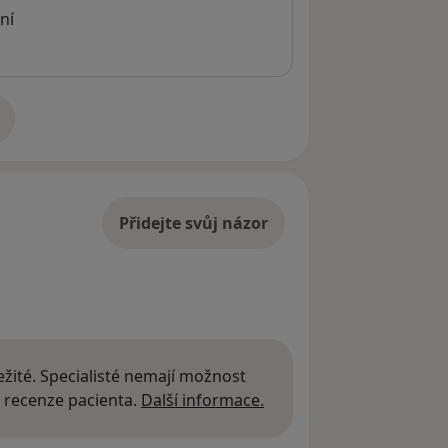
ní
adrese
Přidejte svůj názor
žité. Specialisté nemají možnost
Další informace o názor
 recenze pacienta.
Další informace.