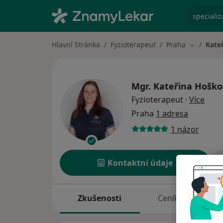
specializ
Hlavní Stránka
Fyzioterapeut
Praha
Kate
Změna mě
Mgr.
Kateřina Hoško
o spe
Fyzioterapeut
·
Více
Praha
1 adresa
1 názor
Kontaktní údaje
Zkušenosti
Ceník
A