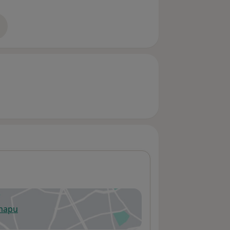
zkušenostech
 mapu
 otevře v nové záložce