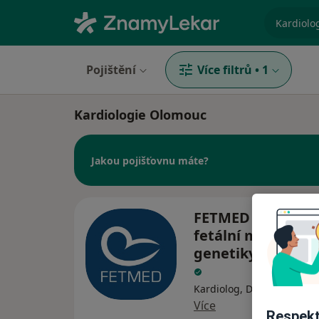
specializ
Pojištění
Více filtrů
•
1
Kardiologie Olomouc
Jakou pojišťovnu máte?
FETMED - Centru
fetální medicíny,
genetiky a gynek
Kardiolog, Diagnostik, Gen
Více
Respekt