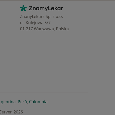
Kontakt
ZnamyLekar - Hlavní stránka
ZnanyLekarz Sp. z o.o.
ul. Kolejowa 5/7
01-217 Warszawa, Polska
e
é záložce
 v nové záložce
otevře v nové záložce
se otevře v nové záložce
se otevře v nové záložce
se otevře v nové záložce
rgentina
,
Perú
,
Colombia
 Červen 2026