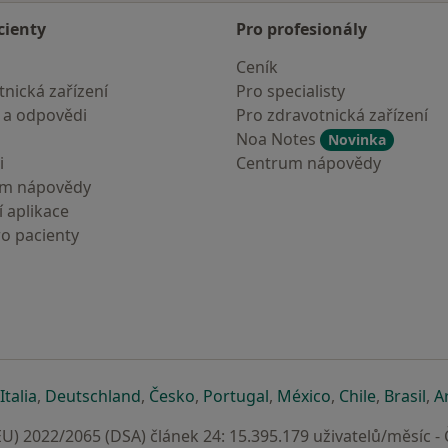
cienty
Pro profesionály
Ceník
nická zařízení
Pro specialisty
 a odpovědi
Pro zdravotnická zařízení
Noa Notes
Novinka
i
Centrum nápovědy
um nápovědy
 aplikace
ro pacienty
záložce
 v nové záložce
e otevře v nové záložce
se otevře v nové záložce
se otevře v nové záložce
se otevře v nové záložce
se otevře v nové záložc
se otevře v nov
se otevře
se 
Italia
,
Deutschland
,
Česko
,
Portugal
,
México
,
Chile
,
Brasil
,
A
U) 2022/2065 (DSA) článek 24: 15.395.179 uživatelů/měsíc -