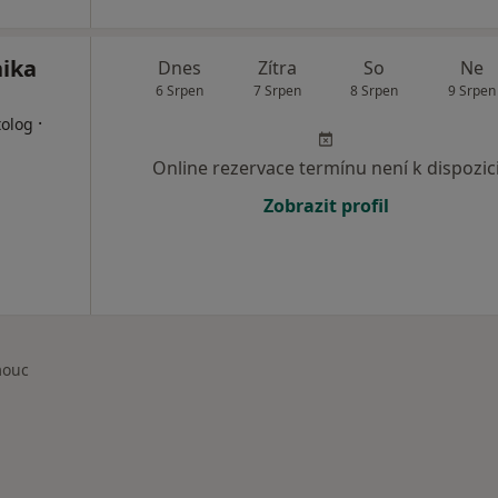
nika
Dnes
Zítra
So
Ne
6 Srpen
7 Srpen
8 Srpen
9 Srpen
·
tolog
Online rezervace termínu není k dispozic
Zobrazit profil
mouc
sta