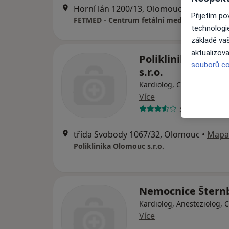
Horní lán 1200/13, Olomouc
•
Mapa
Přijetím p
technologi
základě vaš
aktualizova
Poliklinika Olom
souborů co
s.r.o.
Kardiolog, Chirurg, Derm
Více
57 názorů
třída Svobody 1067/32, Olomouc
•
Mapa
Poliklinika Olomouc s.r.o.
Nemocnice Štern
Kardiolog, Anesteziolog, 
Více