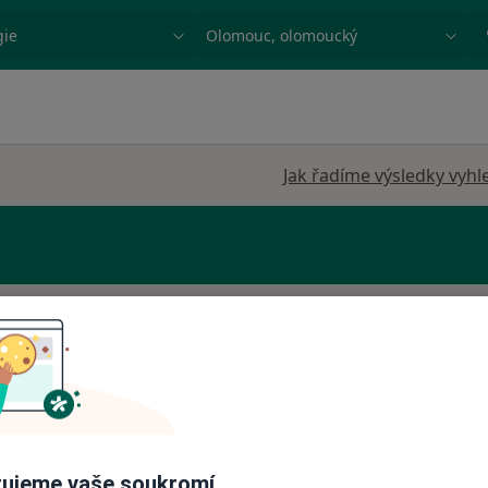
ace, nemoc nebo příjmení
Město nebo region
Jak řadíme výsledky vyhl
m
Dnes
Zítra
So
Ne
6 Srpen
7 Srpen
8 Srpen
9 Srpen
ologie
Online rezervace termínu není k dispozic
·
etik
Zobrazit profil
ujeme vaše soukromí