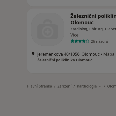
Železniční polikli
Olomouc
Kardiolog, Chirurg, Diabe
Více
26 názorů
Jeremenkova 40/1056, Olomouc
•
Mapa
Železniční poliklinika Olomouc
Hlavní Stránka
Zařízení
Kardiologie
Olo
Změna mě