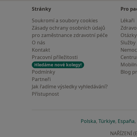
Stránky
Pro pa
Soukromí a soubory cookies
Lékaři
Zásady ochrany osobních údajů
Zdravot
pro zaměstnance zdravotní péče
Otázky
O nás
Služby
Kontakt
Nemoc
Pracovní příležitosti
Centr
Mobilní
Hledáme nové kolegy!
Podmínky
Blog p
Partneři
Jak řadíme výsledky vyhledávání?
Přístupnost
se otevře v nové 
se otevře
s
Polska
,
Türkiye
,
España
,
NAŘÍZENÍ (E