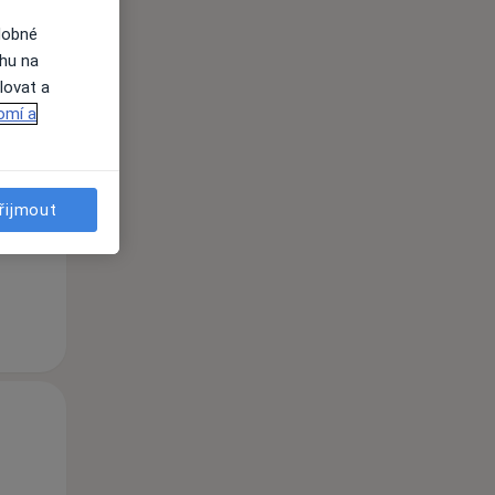
dobné
ahu na
lovat a
omí a
Po
Út
St
10 Srpen
11 Srpen
12 Srpen
řijmout
i
Po
Út
St
10 Srpen
11 Srpen
12 Srpen