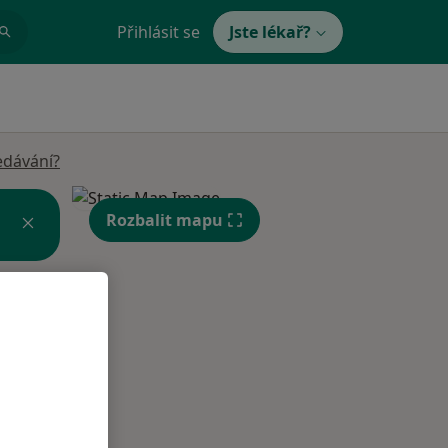
Přihlásit se
Jste lékař?
edávání?
Rozbalit mapu
Po
Út
St
10 Srpen
11 Srpen
12 Srpen
i