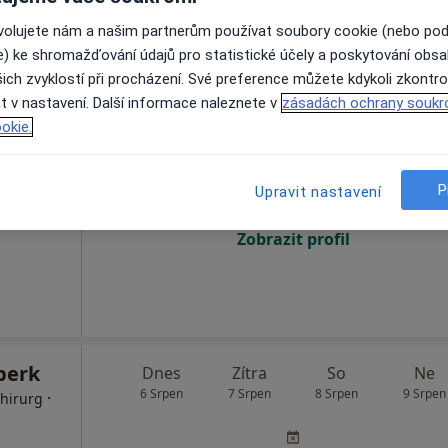
ovolujete nám a našim partnerům používat soubory cookie (nebo po
FETMED - Centrum fetální medicíny, genetiky a gynekologie
e) ke shromažďování údajů pro statistické účely a poskytování obs
ich zvyklostí při procházení. Své preference můžete kdykoli zkontro
t v nastavení. Další informace naleznete v
zásadách ochrany soukr
ouc
Dnes
Zítra
So
Ne
okie.
6 Srpen
7 Srpen
8 Srpen
9 Srpen
·
atolog
P
Upravit nastavení
Online rezervace termínu není k dispozic
Zobrazit profil
berk
Dnes
Zítra
So
Ne
6 Srpen
7 Srpen
8 Srpen
9 Srpen
·
Chirurg