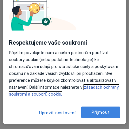
RVmedCentrum privátní klinika s.r.o.
·
Více
Plastický chirurg, Dermatolog, Oční lékař
Průměrné hodnocení na Apple a Play Store 4.5
13 názorů
Horní lán 10A/1310, Olomouc
•
Mapa
RVmedCentrum privátní klinika s.r.o.
Respektujeme vaše soukromí
Tato klinika nemá specialisty s dostupnými termíny v online kalendáři
Přijetím povolujete nám a našim partnerům používat
Zobrazit profil
soubory cookie (nebo podobné technologie) ke
shromažďování údajů pro statistické účely a poskytování
obsahu na základě vašich zvyklostí při procházení. Své
preference můžete kdykoli zkontrolovat a aktualizovat v
nastavení. Další informace naleznete v
zásadách ochrany
soukromí a souborů cookie.
Přijmout
Upravit nastavení
Klinika ESTETIK POINT