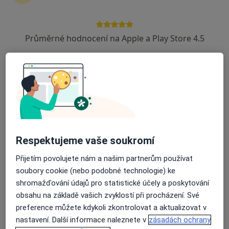
Poliklinika Olomouc s.r.o.
·
Více
Onkolog, Chirurg, Dermatolog
Průměrné hodnocení na Apple a Play Store 4.5
57 názorů
třída Svobody 1067/32, Olomouc
•
Mapa
Poliklinika Olomouc s.r.o.
Tato klinika nemá specialisty s dostupnými termíny v online kalendáři
Zobrazit profil
Respektujeme vaše soukromí
Přijetím povolujete nám a našim partnerům používat
soubory cookie (nebo podobné technologie) ke
shromažďování údajů pro statistické účely a poskytování
obsahu na základě vašich zvyklostí při procházení. Své
preference můžete kdykoli zkontrolovat a aktualizovat v
nastavení. Další informace naleznete v
zásadách ochrany
Fakultní nemocnice Olomouc