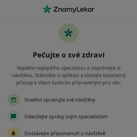
Hla
Onkologie • Olomouc, olomoucký
Filtry
• 1
Mapa
Onkologie Olomouc
Pečujte o své zdraví
Jak řadíme výsledky vyhledávání?
Najděte nejlepšího specialistu a objednejte si
návštěvu. Stáhněte si aplikaci a získejte bezplatný
Jakou pojišťovnu máte?
přístup k všem funkcím připraveným pro vás:
Snadno spravujte své návštěvy
Odesílejte zprávy svým specialistům
Dostávejte připomenutí o návštěvě