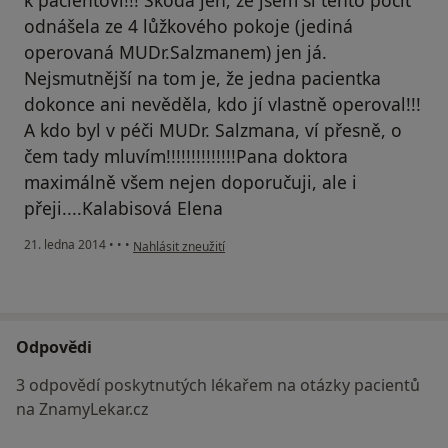
odnášela ze 4 lůžkového pokoje (jediná
operovaná MUDr.Salzmanem) jen já.
Nejsmutnější na tom je, že jedna pacientka
dokonce ani nevěděla, kdo jí vlastně operoval!!!
A kdo byl v péči MUDr. Salzmana, ví přesně, o
čem tady mluvím!!!!!!!!!!!!!!Pana doktora
maximálně všem nejen doporučuji, ale i
přeji....Kalabisová Elena
podle názoru uživatele Váš účet byl odstraněn
21. ledna 2014
•
•
•
Nahlásit zneužití
Odpovědi
3 odpovědí poskytnutých lékařem na otázky pacientů
na ZnamyLekar.cz