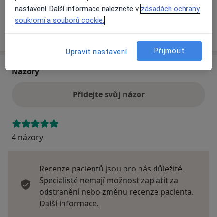
nastavení. Další informace naleznete v
zásadách ochrany
soukromí a souborů cookie.
Více
o adrese
Přijmout
Upravit nastavení
Názory
Přidejte svůj názor
4 názory
Recenze pacientů jsou pro nás důležité.
Specialisté nemají možnost zaplatit za
odstranění nebo změnu recenze pacienta.
Další informace o názorech
Další informace.