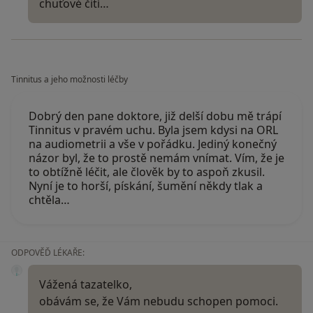
chuťové čití…
Tinnitus a jeho možnosti léčby
Dobrý den pane doktore, již delší dobu mě trápí
Tinnitus v pravém uchu. Byla jsem kdysi na ORL
na audiometrii a vše v pořádku. Jediný konečný
názor byl, že to prostě nemám vnímat. Vím, že je
to obtížně léčit, ale člověk by to aspoň zkusil.
Nyní je to horší, pískání, šumění někdy tlak a
chtěla…
ODPOVĚĎ LÉKAŘE:
Vážená tazatelko,
obávám se, že Vám nebudu schopen pomoci.