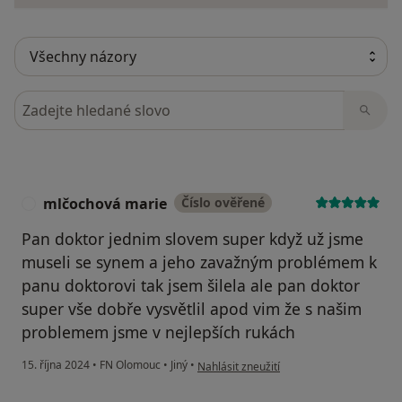
Hledejte v názorech
mlčochová marie
Číslo ověřené
M
Pan doktor jednim slovem super když už jsme
museli se synem a jeho zavažným problémem k
panu doktorovi tak jsem šilela ale pan doktor
super vše dobře vysvětlil apod vim že s našim
problemem jsme v nejlepších rukách
podle názoru uživatele mlčochová marie
15. října 2024
•
FN Olomouc
•
Jiný
•
Nahlásit zneužití