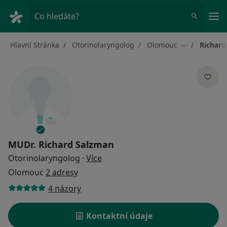
Hla
Co hledáte?
Hlavní Stránka
Otorinolaryngolog
Olomouc
Richard
Změna města
MUDr.
Richard Salzman
o specializacích
Otorinolaryngolog
·
Více
Olomouc
2 adresy
4 názory
Kontaktní údaje