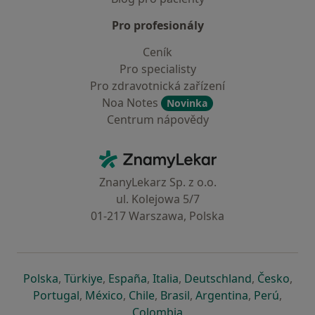
Pro profesionály
Ceník
Pro specialisty
Pro zdravotnická zařízení
Noa Notes
Novinka
Centrum nápovědy
Kontakt
ZnamyLekar - Hlavní stránka
ZnanyLekarz Sp. z o.o.
ul. Kolejowa 5/7
01-217 Warszawa, Polska
se otevře v nové záložce
se otevře v nové záložce
se otevře v nové záložce
se otevře v nové záložce
se otevře v 
se o
Polska
,
Türkiye
,
España
,
Italia
,
Deutschland
,
Česko
,
se otevře v nové záložce
se otevře v nové záložce
se otevře v nové záložce
se otevře v nové záložc
se otevře v 
se ote
Portugal
,
México
,
Chile
,
Brasil
,
Argentina
,
Perú
,
se otevře v nové záložce
Colombia