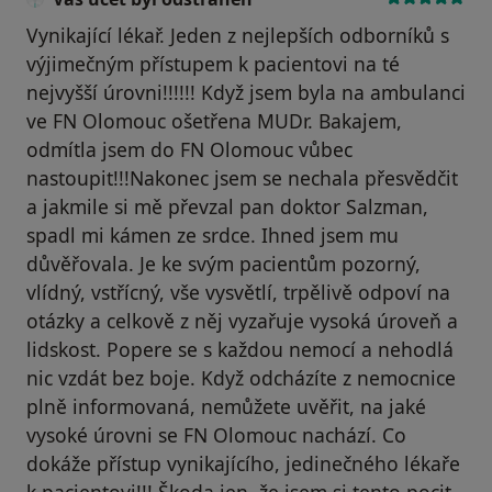
Vynikající lékař. Jeden z nejlepších odborníků s
výjimečným přístupem k pacientovi na té
nejvyšší úrovni!!!!!! Když jsem byla na ambulanci
ve FN Olomouc ošetřena MUDr. Bakajem,
odmítla jsem do FN Olomouc vůbec
nastoupit!!!Nakonec jsem se nechala přesvědčit
a jakmile si mě převzal pan doktor Salzman,
spadl mi kámen ze srdce. Ihned jsem mu
důvěřovala. Je ke svým pacientům pozorný,
vlídný, vstřícný, vše vysvětlí, trpělivě odpoví na
otázky a celkově z něj vyzařuje vysoká úroveň a
lidskost. Popere se s každou nemocí a nehodlá
nic vzdát bez boje. Když odcházíte z nemocnice
plně informovaná, nemůžete uvěřit, na jaké
vysoké úrovni se FN Olomouc nachází. Co
dokáže přístup vynikajícího, jedinečného lékaře
k pacientovi!!! Škoda jen, že jsem si tento pocit