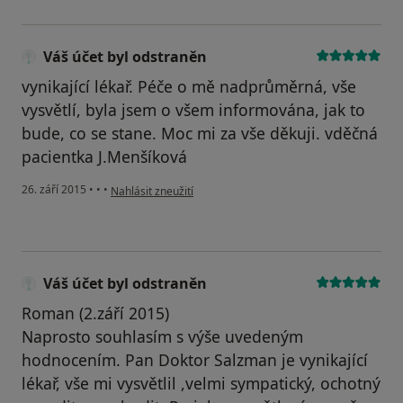
Váš účet byl odstraněn
vynikající lékař. Péče o mě nadprůměrná, vše
vysvětlí, byla jsem o všem informována, jak to
bude, co se stane. Moc mi za vše děkuji. vděčná
pacientka J.Menšíková
podle názoru uživatele Váš účet byl odstraněn
26. září 2015
•
•
•
Nahlásit zneužití
Váš účet byl odstraněn
Roman (2.září 2015)
Naprosto souhlasím s výše uvedeným
hodnocením. Pan Doktor Salzman je vynikající
lékař, vše mi vysvětlil ,velmi sympatický, ochotný