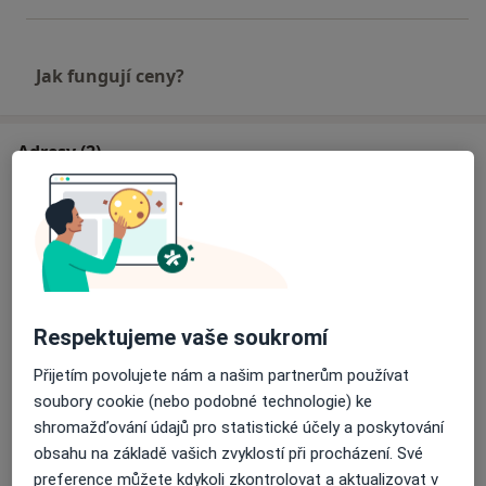
Jak fungují ceny?
Adresy (2)
Adresa 1
Adresa 2
FN Olomouc
IP Pavlova 6,
Olomouc
Respektujeme vaše soukromí
Přijetím povolujete nám a našim partnerům používat
Přiblížit mapu
se otevře v nové záložce
soubory cookie (nebo podobné technologie) ke
shromažďování údajů pro statistické účely a poskytování
Dostupnost
Na této adrese online kalendář není aktivní
obsahu na základě vašich zvyklostí při procházení. Své
Co mám v takové situaci udělat?
preference můžete kdykoli zkontrolovat a aktualizovat v