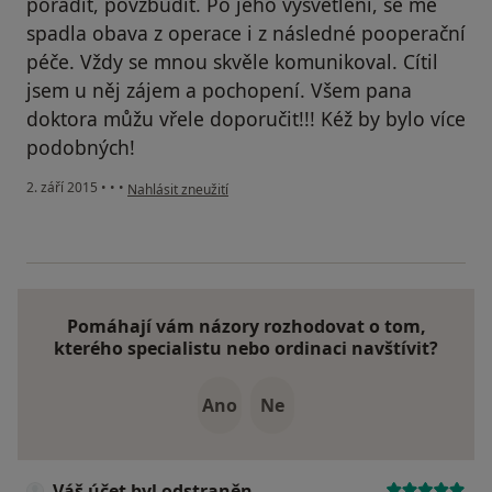
poradit, povzbudit. Po jeho vysvětlení, se mě
spadla obava z operace i z následné pooperační
péče. Vždy se mnou skvěle komunikoval. Cítil
jsem u něj zájem a pochopení. Všem pana
doktora můžu vřele doporučit!!! Kéž by bylo více
podobných!
podle názoru uživatele Váš účet byl odstraněn
2. září 2015
•
•
•
Nahlásit zneužití
Pomáhají vám názory rozhodovat o tom,
kterého specialistu nebo ordinaci navštívit?
Ano
Ne
Váš účet byl odstraněn