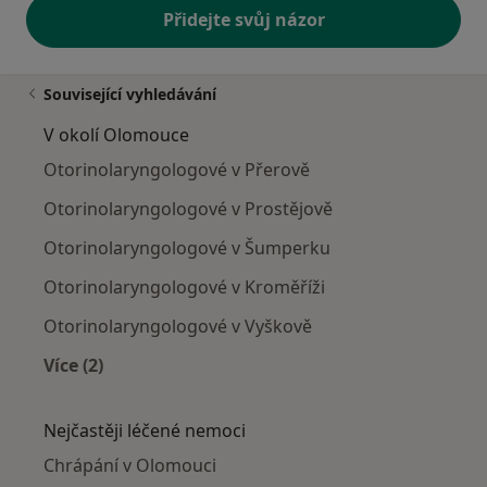
Přidejte svůj názor
Související vyhledávání
V okolí Olomouce
Otorinolaryngologové v Přerově
Otorinolaryngologové v Prostějově
Otorinolaryngologové v Šumperku
Otorinolaryngologové v Kroměříži
Otorinolaryngologové v Vyškově
Více (2)
Více v kategorii: V okolí Olomouce
Nejčastěji léčené nemoci
Chrápání v Olomouci