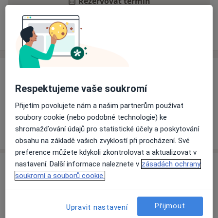
Rezervovat termín
Ceník
Adresy
Názory pacientů
Ceník
Respektujeme vaše soukromí
Informace o službách a cenách nejsou k dispozici
Tento specialista ještě nepřidával žádné informace o
Přijetím povolujete nám a našim partnerům používat
svých službách.
soubory cookie (nebo podobné technologie) ke
shromažďování údajů pro statistické účely a poskytování
obsahu na základě vašich zvyklostí při procházení. Své
preference můžete kdykoli zkontrolovat a aktualizovat v
nastavení. Další informace naleznete v
zásadách ochrany
Adresa
soukromí a souborů cookie.
MEDI - ACU s.r.o., usní, nosní, krční
Sladkovského 59/341,
Olomouc
78371
Přijmout
Upravit nastavení