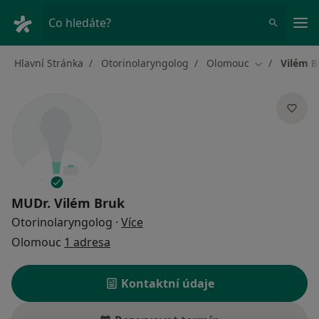
Hla
Co hledáte?
Hlavní Stránka
Otorinolaryngolog
Olomouc
Vilém B
Změna města
MUDr.
Vilém Bruk
o specializacích
Otorinolaryngolog
·
Více
Olomouc
1 adresa
Kontaktní údaje