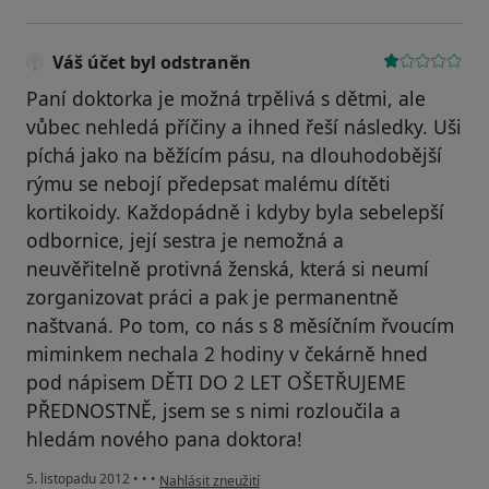
Váš účet byl odstraněn
Paní doktorka je možná trpělivá s dětmi, ale
vůbec nehledá příčiny a ihned řeší následky. Uši
píchá jako na běžícím pásu, na dlouhodobější
rýmu se nebojí předepsat malému dítěti
kortikoidy. Každopádně i kdyby byla sebelepší
odbornice, její sestra je nemožná a
neuvěřitelně protivná ženská, která si neumí
zorganizovat práci a pak je permanentně
naštvaná. Po tom, co nás s 8 měsíčním řvoucím
miminkem nechala 2 hodiny v čekárně hned
pod nápisem DĚTI DO 2 LET OŠETŘUJEME
PŘEDNOSTNĚ, jsem se s nimi rozloučila a
hledám nového pana doktora!
podle názoru uživatele Váš účet byl odstraněn
5. listopadu 2012
•
•
•
Nahlásit zneužití