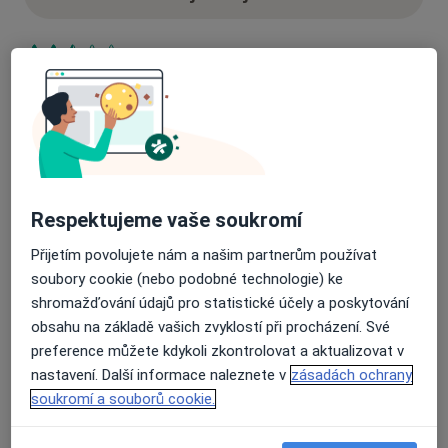
16 názorů
Recenze pacientů jsou pro nás důležité.
Specialisté nemají možnost zaplatit za
odstranění nebo změnu recenze pacienta.
Další informace o názorech
Další informace.
Respektujeme vaše soukromí
Přijetím povolujete nám a našim partnerům používat
soubory cookie (nebo podobné technologie) ke
shromažďování údajů pro statistické účely a poskytování
obsahu na základě vašich zvyklostí při procházení. Své
preference můžete kdykoli zkontrolovat a aktualizovat v
Hledejte v názorech
nastavení. Další informace naleznete v
zásadách ochrany
soukromí a souborů cookie.