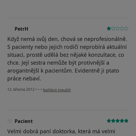
PetrH
P
Když nemá svůj den, chová se neprofesionálně.
S pacienty nebo jejich rodiči neprobírá aktuální
situaci, prostě udělá bez nějaké konzultace, co
chce. Její sestra nemůže být protivnější a
arogantnější k pacientům. Evidentně ji ptato
práce nebaví.
podle názoru uživatele PetrH
12. března 2012
•
•
•
Nahlásit zneužití
Pacient
Velmi dobrá paní doktorka, která má velmi