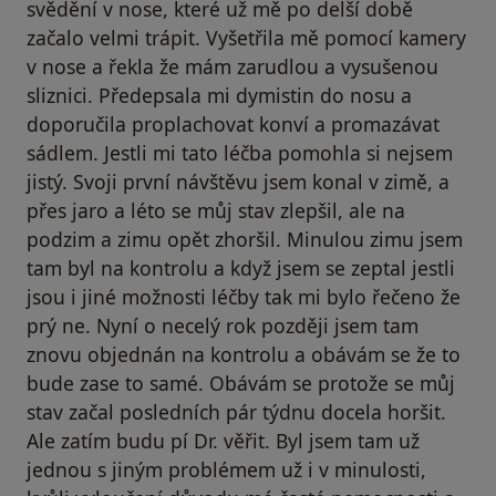
svědění v nose, které už mě po delší době
začalo velmi trápit. Vyšetřila mě pomocí kamery
v nose a řekla že mám zarudlou a vysušenou
sliznici. Předepsala mi dymistin do nosu a
doporučila proplachovat konví a promazávat
sádlem. Jestli mi tato léčba pomohla si nejsem
jistý. Svoji první návštěvu jsem konal v zimě, a
přes jaro a léto se můj stav zlepšil, ale na
podzim a zimu opět zhoršil. Minulou zimu jsem
tam byl na kontrolu a když jsem se zeptal jestli
jsou i jiné možnosti léčby tak mi bylo řečeno že
prý ne. Nyní o necelý rok později jsem tam
znovu objednán na kontrolu a obávám se že to
bude zase to samé. Obávám se protože se můj
stav začal posledních pár týdnu docela horšit.
Ale zatím budu pí Dr. věřit. Byl jsem tam už
jednou s jiným problémem už i v minulosti,