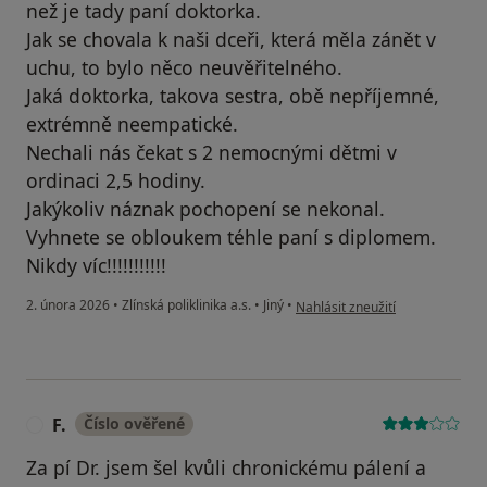
než je tady paní doktorka.
Jak se chovala k naši dceři, která měla zánět v
uchu, to bylo něco neuvěřitelného.
Jaká doktorka, takova sestra, obě nepříjemné,
extrémně neempatické.
Nechali nás čekat s 2 nemocnými dětmi v
ordinaci 2,5 hodiny.
Jakýkoliv náznak pochopení se nekonal.
Vyhnete se obloukem téhle paní s diplomem.
Nikdy víc!!!!!!!!!!!
podle názoru uživatele David N
2. února 2026
•
Zlínská poliklinika a.s.
•
Jiný
•
Nahlásit zneužití
F.
Číslo ověřené
F
Za pí Dr. jsem šel kvůli chronickému pálení a