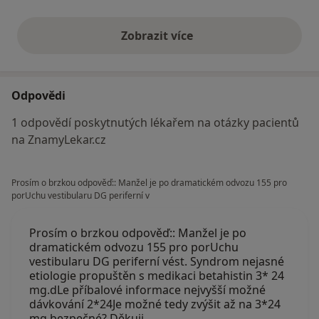
Zobrazit více
výše uvedené názory
Odpovědi
1 odpovědí poskytnutých lékařem na otázky pacientů
na ZnamyLekar.cz
Prosím o brzkou odpověď:: Manžel je po dramatickém odvozu 155 pro
porUchu vestibularu DG periferní v
Prosím o brzkou odpověď:: Manžel je po
dramatickém odvozu 155 pro porUchu
vestibularu DG periferní vést. Syndrom nejasné
etiologie propuštěn s medikaci betahistin 3* 24
mg.dLe příbalové informace nejvyšší možné
dávkování 2*24Je možné tedy zvýšit až na 3*24
mg bezpečné? Děkuji