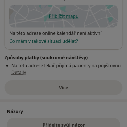
Přiblížit mapu
se otevře v nové záložce
Dostupnost
Na této adrese online kalendář není aktivní
Co mám v takové situaci udělat?
Způsoby platby (soukromé návštěvy)
Na teto adrese lékař přijímá pacienty na pojišťovnu
Detaily
Více
o adrese
Názory
Přidejte svůj názor