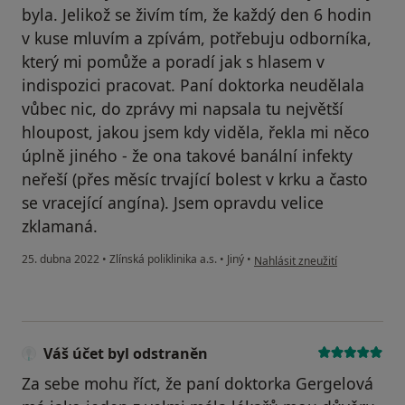
byla. Jelikož se živím tím, že každý den 6 hodin
v kuse mluvím a zpívám, potřebuju odborníka,
který mi pomůže a poradí jak s hlasem v
indispozici pracovat. Paní doktorka neudělala
vůbec nic, do zprávy mi napsala tu největší
hloupost, jakou jsem kdy viděla, řekla mi něco
úplně jiného - že ona takové banální infekty
neřeší (přes měsíc trvající bolest v krku a často
se vracející angína). Jsem opravdu velice
zklamaná.
podle názoru uživatele O.K.
25. dubna 2022
•
Zlínská poliklinika a.s.
•
Jiný
•
Nahlásit zneužití
Váš účet byl odstraněn
Za sebe mohu říct, že paní doktorka Gergelová