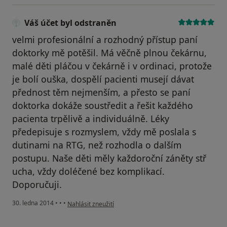
Váš účet byl odstraněn
velmi profesionální a rozhodný přístup paní
doktorky mě potěšil. Má věčně plnou čekárnu,
malé děti pláčou v čekárně i v ordinaci, protože
je bolí ouška, dospělí pacienti musejí dávat
přednost těm nejmenším, a přesto se paní
doktorka dokáže soustředit a řešit každého
pacienta trpělivě a individuálně. Léky
předepisuje s rozmyslem, vždy mě poslala s
dutinami na RTG, než rozhodla o dalším
postupu. Naše děti měly každoroční záněty stř
ucha, vždy doléčené bez komplikací.
Doporučuji.
podle názoru uživatele Váš účet byl odstraněn
30. ledna 2014
•
•
•
Nahlásit zneužití