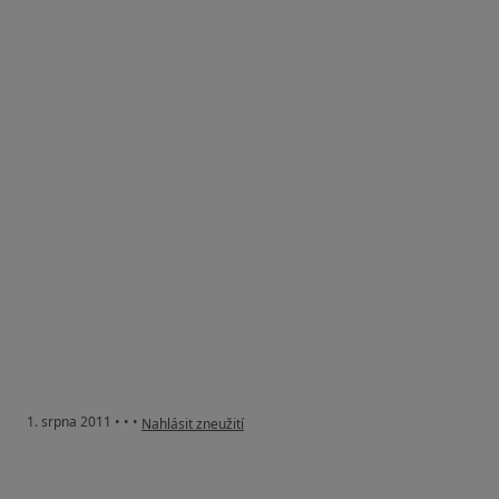
podle názoru uživatele Pacient
1. srpna 2011
•
•
•
Nahlásit zneužití