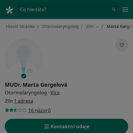
Hla
Co hledáte?
Hlavní Stránka
Otorinolaryngolog
Zlín
Marta Gerge
Změna města
MUDr.
Marta Gergelová
o specializacích
Otorinolaryngolog
·
Více
Zlín
1 adresa
16 názorů
Kontaktní údaje