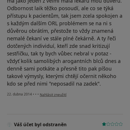
má jako jeden z velmi mála lékařů mou důvěru.
Odbornost laik těžko posoudí, ale co se týká
přístupu k pacientům, tak jsem zcela spokojen a
s každým dalším ORL problémem se na ni s
důvěrou obrátím, přestože to vždy znamená
nemalé čekaní ve stále plné čekárně. A ty řeči
dotčených individuí, kteří zde snad kritizují
sestřičku, tak ty bych vůbec nebral v potaz -
vždyť kolik samolibých arogantních blců dnes a
denně sami potkáte a přesně tito pak píšou
takové výmysly, kterými chtějí očernit někoho
kdo se před nimi "neposadil na zadek".
podle názoru uživatele Váš účet byl odstraněn
22. dubna 2014
•
•
•
Nahlásit zneužití
Váš účet byl odstraněn