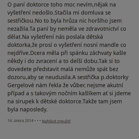
O paní doktorce toho moc nevím,nějak na
vyšetření nedošlo.Stačila mi domluva se
sestřičkou.No to byla hrůza nic horšího jsem
nezažila.Ta paní by neměla ve zdravotnictví co
dělat.Na vyšetření nás poslala dětská
doktorka,že prosí o vyšetření nosní mandle co
nejdříve.Dcera měla při spánku záchvaty kašle
někdy i do zvracení a to delší dobu.Tak si to
dovedete představit malá nemůže spát bez
dozoru,aby se neudusila.A sestřička p.doktorky
Gergelové nám řekla že vůbec nejsme akutní
případ a s takovým nočním kašlíkem ať si jdeme
na sirupek k dětské doktorce.Takže tam jsem
byla naposledy.
podle názoru uživatele Váš účet byl odstraněn
14. února 2014
•
•
•
Nahlásit zneužití