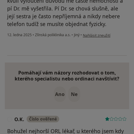
kvůli vyloučení důvodu mé časté nemocnosti a
pí Dr. mě vyšetřila. Pí Dr. se chová slušně, ale
její sestra je často nepříjemná a nikdy nebere
telefon tudíž se musíte objednat fyzicky.
podle názoru uživatele F.
12. ledna 2025
•
Zlínská poliklinika a.s.
•
Jiný
•
Nahlásit zneužití
Pomáhají vám názory rozhodovat o tom,
kterého specialistu nebo ordinaci navštívit?
Ano
Ne
O.K.
Číslo ověřené
O
Bohužel nejhorší ORL lékař, u kterého jsem kdy