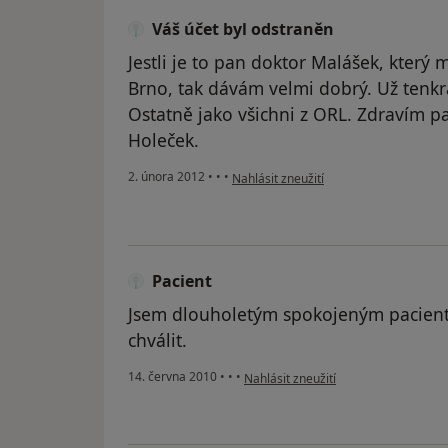
Váš účet byl odstraněn
Jestli je to pan doktor Malášek, který 
Brno, tak dávám velmi dobrý. Už tenkrá
Ostatně jako všichni z ORL. Zdravím pa
Holeček.
podle názoru uživatele Váš účet byl od
2. února 2012
•
•
•
Nahlásit zneužití
Pacient
Jsem dlouholetým spokojeným pacien
chválit.
podle názoru uživatele Pacient
14. června 2010
•
•
•
Nahlásit zneužití