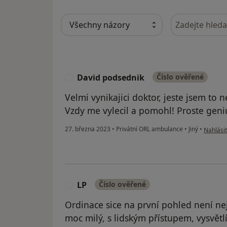
Hledejte v ná
David podsednik
Číslo ověřené
D
Velmi vynikajici doktor, jeste jsem to n
Vzdy me vylecil a pomohl! Proste geni
podle ná
27. března 2023
•
Privátní ORL ambulance
•
Jiný
•
Nahlásit
LP
Číslo ověřené
L
Ordinace sice na první pohled není ne
moc milý, s lidským přístupem, vysvětl