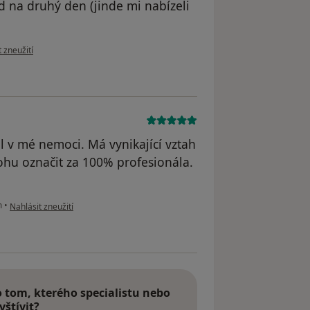
d na druhý den (jinde mi nabízeli
ázoru uživatele LP
 zneužití
 v mé nemoci. Má vynikající vztah
mohu označit za 100% profesionála.
podle názoru uživatele Váš účet byl odstraněn
m
•
Nahlásit zneužití
tom, kterého specialistu nebo
vštívit?