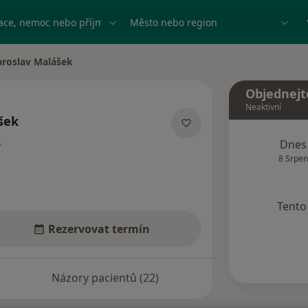
ace, nemoc nebo příjmení
Město nebo region
aroslav Malášek
 města
Objednejt
Neaktivní
šek
o specializacích
e
Dnes
8 Srpen
Tento 
Rezervovat termín
Názory pacientů (22)