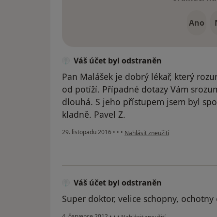
Ano
Váš účet byl odstraněn
Pan Malášek je dobrý lékař, který ro
od potíží. Případné dotazy Vám srozum
dlouhá. S jeho přístupem jsem byl sp
kladně. Pavel Z.
podle názoru uživatele Váš účet b
29. listopadu 2016
•
•
•
Nahlásit zneužití
Váš účet byl odstraněn
Super doktor, velice schopny, ochotny
podle názoru uživatele Váš účet byl
4. července 2012
•
•
•