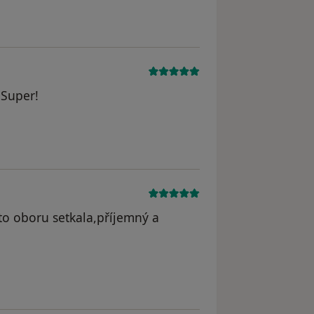
 Super!
 odstraněn
to oboru setkala,příjemný a
odstraněn