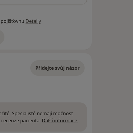
 pojišťovnu
Detaily
adrese
Přidejte svůj názor
žité. Specialisté nemají možnost
Další informace o názor
 recenze pacienta.
Další informace.