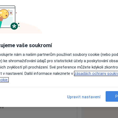
ách nejsou k dispozici
ádné informace o svých službách.
ujeme vaše soukromí
ovolujete nám a našim partnerům používat soubory cookie (nebo po
e) ke shromažďování údajů pro statistické účely a poskytování obs
ich zvyklostí při procházení. Své preference můžete kdykoli zkontro
t v nastavení. Další informace naleznete v
zásadách ochrany soukr
okie.
 mapu
 otevře v nové záložce
P
Upravit nastavení
ní