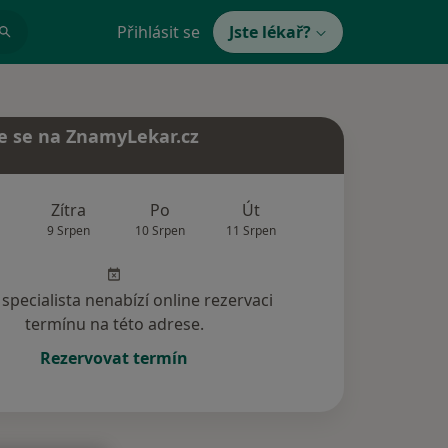
Přihlásit se
Jste lékař?
e se na ZnamyLekar.cz
Zítra
Po
Út
St
Čt
9 Srpen
10 Srpen
11 Srpen
12 Srpen
13 Srp
specialista nenabízí online rezervaci
termínu na této adrese.
Rezervovat termín