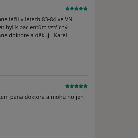
mne léčil v letech 83-84 ve VN
t byl k pacientům vstřícný.
ne doktore a děkuji. Karel
straněn
tem pana doktora a mohu ho jen