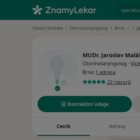
specializ
Hlavní Stránka
Otorinolaryngolog
Brno
J
Změna
MUDr.
Jaroslav Malá
Otorinolaryngolog
·
Víc
Brno
1 adresa
22 názorů
Kontaktní údaje
Ceník
Adresy