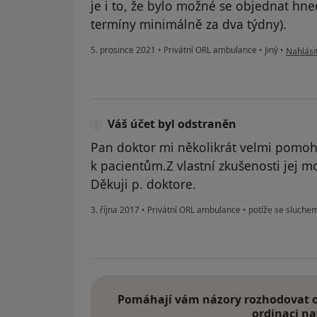
je i to, že bylo možné se objednat hne
termíny minimálně za dva týdny).
podle n
5. prosince 2021
•
Privátní ORL ambulance
•
Jiný
•
Nahlásit
Váš účet byl odstraněn
Pan doktor mi několikrát velmi pomohl
k pacientům.Z vlastní zkušenosti jej 
Děkuji p. doktore.
3. října 2017
•
Privátní ORL ambulance
•
potíže se sluche
Pomáhají vám názory rozhodovat o 
ordinaci na