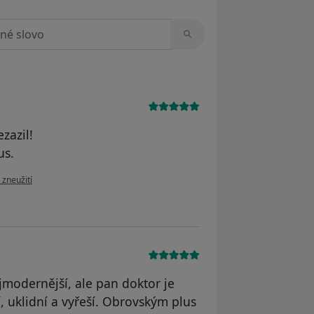
zorech
ezazil!
us.
zoru uživatele David podsednik
 zneužití
jmodernější, ale pan doktor je
í, uklidní a vyřeší. Obrovským plus