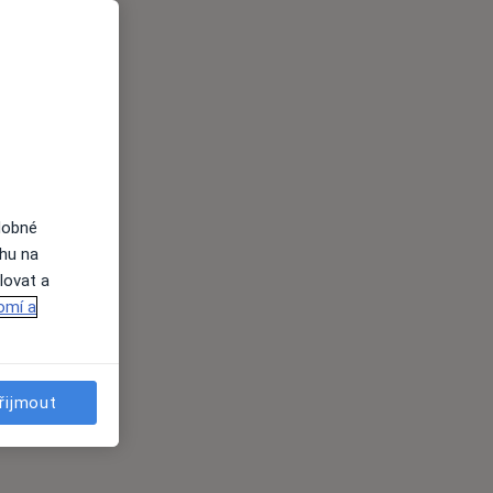
dobné
ahu na
lovat a
omí a
řijmout