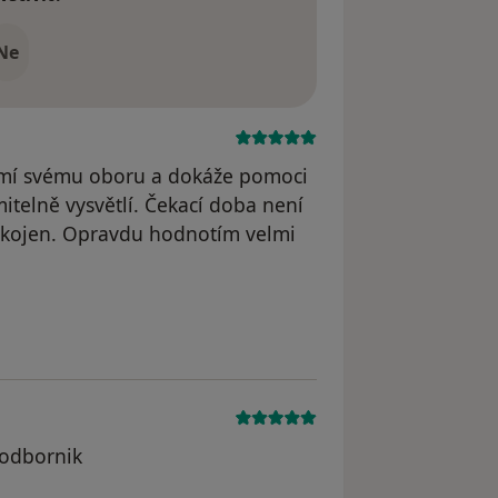
Ne
zumí svému oboru a dokáže pomoci
itelně vysvětlí. Čekací doba není
okojen. Opravdu hodnotím velmi
yl odstraněn
 odbornik
 odstraněn