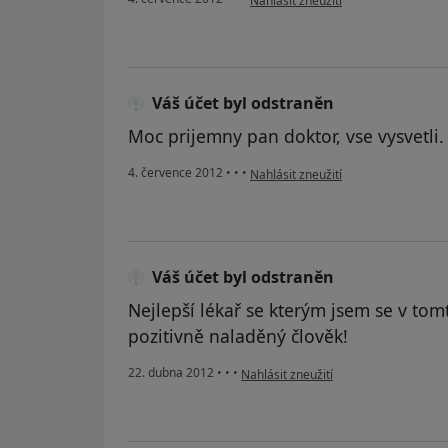
Nahlásit zneužití
Váš účet byl odstraněn
Moc prijemny pan doktor, vse vysvetli.
podle názoru uživatele Váš účet byl
4. července 2012
•
•
•
Nahlásit zneužití
Váš účet byl odstraněn
Nejlepší lékař se kterým jsem se v tom
pozitivně naladěný člověk!
podle názoru uživatele Váš účet byl 
22. dubna 2012
•
•
•
Nahlásit zneužití