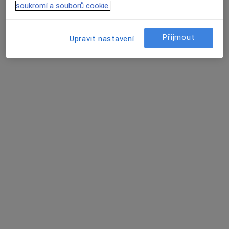
soukromí a souborů cookie.
Otorinolaryngolog
4 názory
Přijmout
Upravit nastavení
Drobného 38-40, Brno
•
Mapa
SurGal Clinic s.r.o.
Tento specialista nenabízí online rezervaci termínu na této adrese.
Rezervovat termín
MUDr. Erika Votavová
·
Více
Otorinolaryngolog