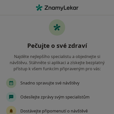
Hla
Otorinolaryngolog • Brno-sever, Brno, jihomoravský
Filtry
Mapa
Otorinolaryngolog, Brno-sever, Brno
Pečujte o své zdraví
Jak řadíme výsledky vyhledávání?
Najděte nejlepšího specialistu a objednejte si
návštěvu. Stáhněte si aplikaci a získejte bezplatný
Jakou pojišťovnu máte?
přístup k všem funkcím připraveným pro vás:
Všeobecná zdravotní pojišťovna
Zdravotní poj
Snadno spravujte své návštěvy
Odesílejte zprávy svým specialistům
Dostávejte připomenutí o návštěvě