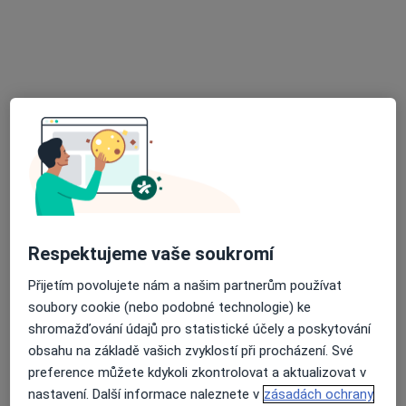
MUDr. Šimon Čeri
·
Více
Otorinolaryngolog
8 názorů
Poliklinika Lesná, Halasovo náměstí 1, Brno
•
Mapa
ORL ambulance Lesná
Audiometrie
Hrazeno pojišťovnou
Tento specialista nenabízí online rezervaci termínu na této adrese.
Rezervovat termín
Respektujeme vaše soukromí
Přijetím povolujete nám a našim partnerům používat
soubory cookie (nebo podobné technologie) ke
shromažďování údajů pro statistické účely a poskytování
obsahu na základě vašich zvyklostí při procházení. Své
preference můžete kdykoli zkontrolovat a aktualizovat v
nastavení. Další informace naleznete v
zásadách ochrany
MUDr. Richard Salzman