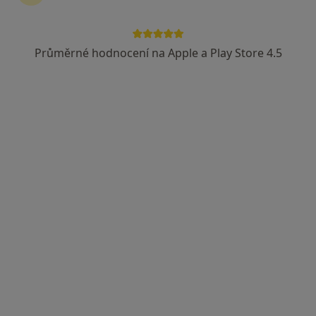
Průměrné hodnocení na Apple a Play Store 4.5
MUDr. Pavel Ovísek
·
Více
Otorinolaryngolog
94 názorů
Úpatní 58, Brno, Nový Lískovec, Brno
•
Mapa
Privátní ORL ambulance pro děti a dospělé
Tento specialista nenabízí online rezervaci termínu na této adrese.
Rezervovat termín