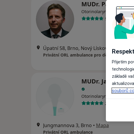
MUDr. Pavel Ovís
·
Více
Otorinolaryngolog
94 názorů
Úpatní 58, Brno, Nový Lískovec, Brno
•
M
Respekt
Privátní ORL ambulance pro děti a dospělé
Přijetím p
technologi
základě vaš
MUDr. Jaroslav M
aktualizova
souborů co
Otorinolaryngolog
22 názorů
Jungmannova 3, Brno
•
Mapa
Privátní ORL ambulance