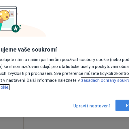
ek
Dnes
Zítra
Út
St
9 Srpen
10 Srpen
11 Srpen
12 Srpe
Online rezervace termínu není k dispozic
Rezervovat termín
apa
ujeme vaše soukromí
ovolujete nám a našim partnerům používat soubory cookie (nebo po
e) ke shromažďování údajů pro statistické účely a poskytování obs
ich zvyklostí při procházení. Své preference můžete kdykoli zkontro
alášek
Dnes
Zítra
Út
St
t v nastavení. Další informace naleznete v
zásadách ochrany soukr
9 Srpen
10 Srpen
11 Srpen
12 Srpe
okie.
Online rezervace termínu není k dispozic
P
Upravit nastavení
Rezervovat termín