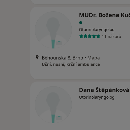
MUDr. Božena Ku
Otorinolaryngolog
11 názorů
Běhounská 8, Brno
•
Mapa
Ušní, nosní, krční ambulance
Dana Štěpánkov
Otorinolaryngolog