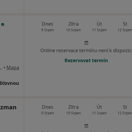
i
Dnes
Zítra
Út
St
9 Srpen
10 Srpen
11 Srpen
12 Srpe
Online rezervace termínu není k dispozic
Rezervovat termín
á, Halasovo náměstí 1, Brno
•
Mapa
išťovnou
alzman
Dnes
Zítra
Út
St
9 Srpen
10 Srpen
11 Srpen
12 Srpe