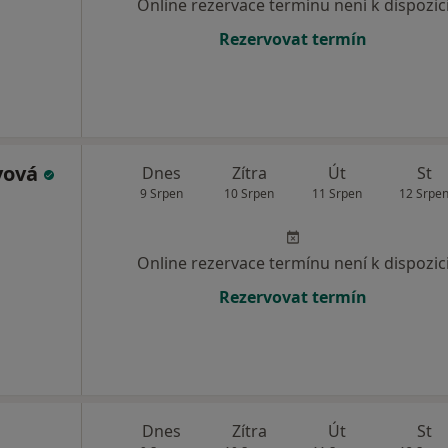
Online rezervace termínu není k dispozic
Rezervovat termín
vová
Dnes
Zítra
Út
St
9 Srpen
10 Srpen
11 Srpen
12 Srpe
Online rezervace termínu není k dispozic
Rezervovat termín
Dnes
Zítra
Út
St