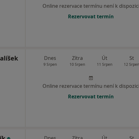
Online rezervace termínu není k dispozic
Rezervovat termín
alíšek
Dnes
Zítra
Út
St
9 Srpen
10 Srpen
11 Srpen
12 Srpe
Online rezervace termínu není k dispozic
Rezervovat termín
ík
Dnes
Zítra
Út
St