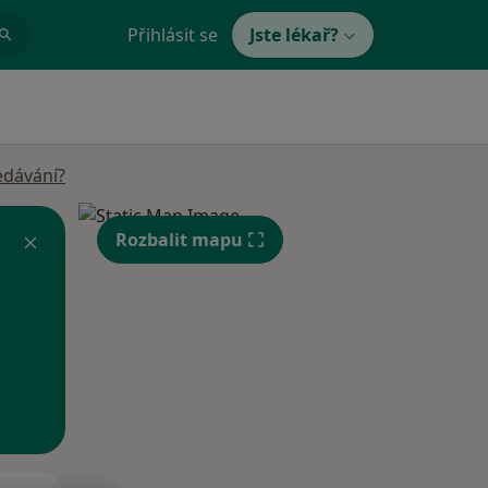
Přihlásit se
Jste lékař?
edávání?
Rozbalit mapu