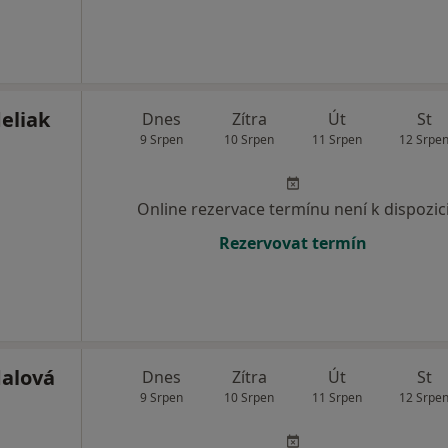
eliak
Dnes
Zítra
Út
St
9 Srpen
10 Srpen
11 Srpen
12 Srpe
Online rezervace termínu není k dispozic
Rezervovat termín
dalová
Dnes
Zítra
Út
St
9 Srpen
10 Srpen
11 Srpen
12 Srpe