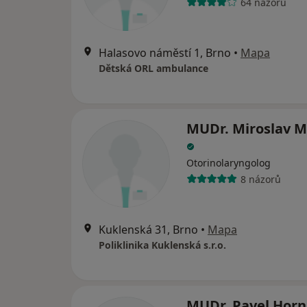
64 názorů
Halasovo náměstí 1, Brno
•
Mapa
Dětská ORL ambulance
MUDr. Miroslav M
Otorinolaryngolog
8 názorů
Kuklenská 31, Brno
•
Mapa
Poliklinika Kuklenská s.r.o.
MUDr. Pavel Horn