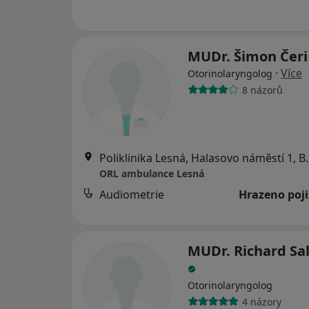
MUDr. Šimon Čer
·
Více
Otorinolaryngolog
8 názorů
Poliklinika Lesn
ORL ambulance Lesná
Audiometrie
Hrazeno poj
MUDr. Richard S
Otorinolaryngolog
4 názory