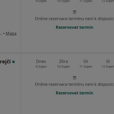
9 Srpen
10 Srpen
11 Srpen
12 Srpe
Online rezervace termínu není k dispozic
Rezervovat termín
. 4/6, Brno, 602 00, Brno
•
Mapa
rejčí
Dnes
Zítra
Út
St
9 Srpen
10 Srpen
11 Srpen
12 Srpe
Online rezervace termínu není k dispozic
Rezervovat termín