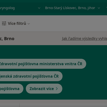
ace, nemoc nebo příjmení
Město nebo region
Více filtrů
c, Brno
Jak řadíme výsledky vyhl
Zdravotní pojišťovna ministerstva vnitra ČR
jenská zdravotní pojišťovna ČR
 pojišťovna
Zobrazit více