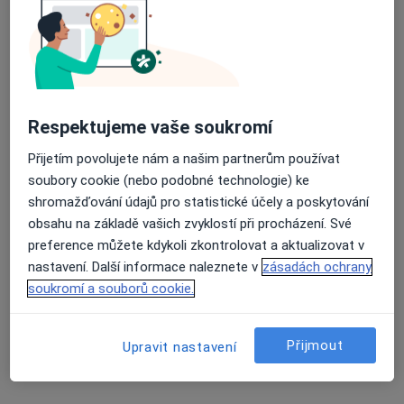
1 názor
Alej Svobody 80, Plzeň
•
Mapa
Ordinace pro poruchy metabolismu a odvykání kouření
Průměrné hodnocení na Apple a Play Store 4.5
Tento specialista nenabízí online rezervaci termínu na této adrese.
Rezervovat termín
Respektujeme vaše soukromí
Přijetím povolujete nám a našim partnerům používat
soubory cookie (nebo podobné technologie) ke
shromažďování údajů pro statistické účely a poskytování
obsahu na základě vašich zvyklostí při procházení. Své
preference můžete kdykoli zkontrolovat a aktualizovat v
nastavení. Další informace naleznete v
zásadách ochrany
soukromí a souborů cookie.
MUDr. Eva Jirsová
Přijmout
Upravit nastavení
Dietolog, Gastroenterolog
Úslavská 17, Plzeň
•
Mapa
Ordinace