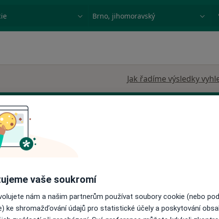
ace, nemoc nebo příjmení
Město nebo region
Jak řadíme výsledky vyhl
áme
Dnes
Zítra
Po
Út
8 Srpen
9 Srpen
10 Srpen
11 Srpe
ienistka,
ujeme vaše soukromí
Online rezervace termínu není k dispozic
ovolujete nám a našim partnerům používat soubory cookie (nebo po
e) ke shromažďování údajů pro statistické účely a poskytování obs
Zobrazit profil