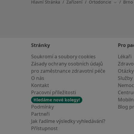
Hlavní Stránka
Zařízení
Ortodoncie
Brno
Změna mě
Stránky
Pro pa
Soukromí a soubory cookies
Lékaři
Zásady ochrany osobních údajů
Zdravot
pro zaměstnance zdravotní péče
Otázky
O nás
Služby
Kontakt
Nemoc
Pracovní příležitosti
Centr
Mobilní
Hledáme nové kolegy!
Podmínky
Blog p
Partneři
Jak řadíme výsledky vyhledávání?
Přístupnost