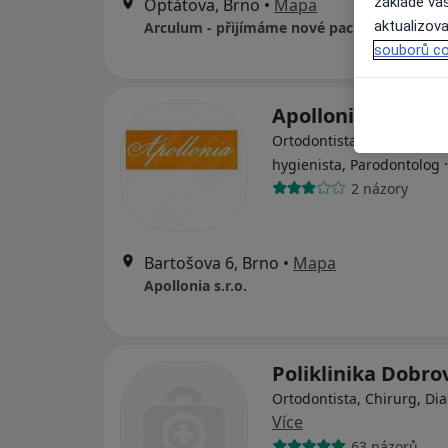
základě vaš
Optátova, Brno
•
Mapa
aktualizova
Arculum - přijímáme nové pacienty
souborů co
Apollonia s.r.o.
Ortodontista, Dentální hyg
hygienista, Parodontolog
2 názory
Bartošova 6, Brno
•
Mapa
Apollonia s.r.o.
Poliklinika Dobr
Ortodontista, Chirurg, Di
Více
63 názorů