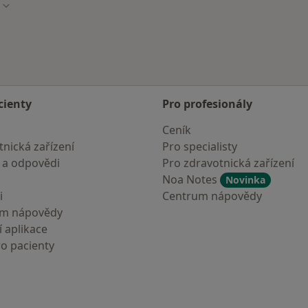
sta
Změna města
cienty
Pro profesionály
Ceník
nická zařízení
Pro specialisty
 a odpovědi
Pro zdravotnická zařízení
Noa Notes
Novinka
i
Centrum nápovědy
um nápovědy
 aplikace
ro pacienty