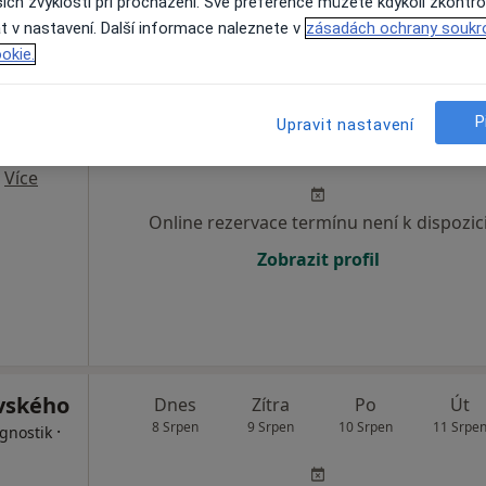
ich zvyklostí při procházení. Své preference můžete kdykoli zkontro
t v nastavení. Další informace naleznete v
zásadách ochrany soukr
okie.
P
Dnes
Zítra
Po
Út
Upravit nastavení
8 Srpen
9 Srpen
10 Srpen
11 Srpe
ienistka,
·
Více
Online rezervace termínu není k dispozic
Zobrazit profil
ovského
Dnes
Zítra
Po
Út
8 Srpen
9 Srpen
10 Srpen
11 Srpe
·
agnostik