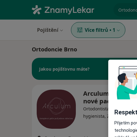
specializ
Pojištění
Více filtrů
•
1
Ortodoncie Brno
Jakou pojišťovnu máte?
Arculum - přijím
nové pacienty
Ortodontista, Dentální hyg
Respekt
·
Více
hygienista, Zubař
Přijetím p
technologi