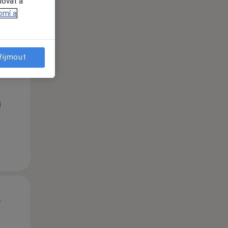
lovat a
omí a
řijmout
St
Čt
Pá
n
12 Srpen
13 Srpen
14 Srpen
i
St
Čt
Pá
n
12 Srpen
13 Srpen
14 Srpen