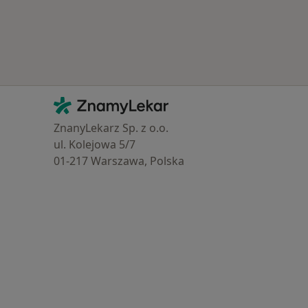
Kontakt
ZnamyLekar - Hlavní stránka
ZnanyLekarz Sp. z o.o.
ul. Kolejowa 5/7
01-217 Warszawa, Polska