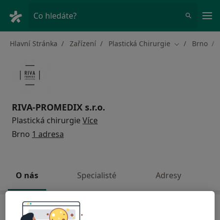
Hla
Co hledáte?
Hlavní Stránka
Zařízení
Plastická Chirurgie
Brno
Změna města
RIVA-PROMEDIX s.r.o.
Plastická chirurgie
Více
Brno
1 adresa
O nás
Specialisté
Adresy
O nás