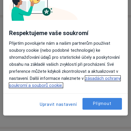
kliniky estetické medicíny
Specialisté
Ověřte svou pojišťovnu
Respektujeme vaše soukromí
Plastický chirurg
Přijetím povolujete nám a našim partnerům používat
soubory cookie (nebo podobné technologie) ke
shromažďování údajů pro statistické účely a poskytování
obsahu na základě vašich zvyklostí při procházení. Své
MUDr. Zuzana Jelínková
preference můžete kdykoli zkontrolovat a aktualizovat v
Plastický chirurg
nastavení. Další informace naleznete v
zásadách ochrany
2 názory
soukromí a souborů cookie.
MUDr. Alica Hokynková
Přijmout
Upravit nastavení
Plastický chirurg