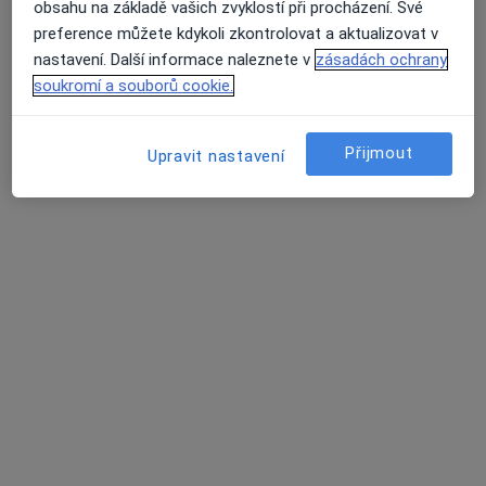
obsahu na základě vašich zvyklostí při procházení. Své
preference můžete kdykoli zkontrolovat a aktualizovat v
Neuron Medical Centrum
nastavení. Další informace naleznete v
zásadách ochrany
·
Více
Fyzioterapeut, Kardiolog, Psycholog
soukromí a souborů cookie.
Palachovo náměstí 799/5, Brno
•
Mapa
Neuron Medical Centrum
Přijmout
Upravit nastavení
Tato klinika nemá specialisty s dostupnými termíny v online kalendáři
Zobrazit profil
Fyziobarborka