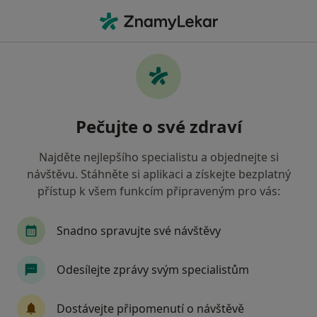
Hla
Fyzioterapie • Brno-Bohunice, Brno, jihomoravský
Filtry
• 1
Mapa
Fyzioterapie Brno-Bohunice, Brno
Pečujte o své zdraví
Jak řadíme výsledky vyhledávání?
Najděte nejlepšího specialistu a objednejte si
návštěvu. Stáhněte si aplikaci a získejte bezplatný
Jakou pojišťovnu máte?
přístup k všem funkcím připraveným pro vás:
Zdravotní pojišťovna ministerstva vnitra ČR
V
Snadno spravujte své návštěvy
Odesílejte zprávy svým specialistům
Dostávejte připomenutí o návštěvě