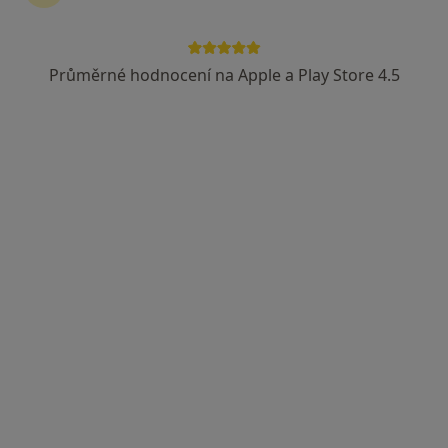
Průměrné hodnocení na Apple a Play Store 4.5
PhysioHarmony
Fyzioterapeut
1 názor
Březinova 746/29, Brno
•
Mapa
PhysioHarmony
Rehabilitační léčba některých druhů funkční sterility metodou L. Mojžíšové
Cena nebyla přidána
Více
Tato klinika nemá specialisty s dostupnými termíny v online kalendáři
Zobrazit profil