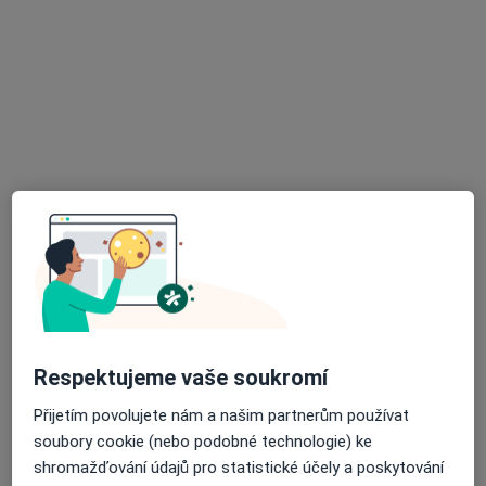
Sféra Pohybu
Fyzioterapeut
Filipínského 4,
•
Mapa
Sféra Pohybu
Tato klinika nemá specialisty s dostupnými termíny v online kalendáři
Zobrazit profil
Respektujeme vaše soukromí
Přijetím povolujete nám a našim partnerům používat
soubory cookie (nebo podobné technologie) ke
shromažďování údajů pro statistické účely a poskytování