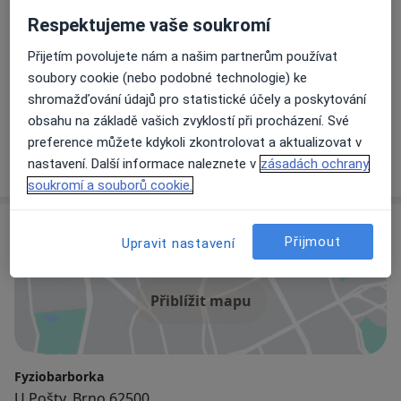
Jsme tým fyzioterapeutů v čele s rehabilitačním
Respektujeme vaše soukromí
lékařem MUDr. Janem Barborkou. Poskytujeme
komplexní služby v oblasti léčebné rehabilitace
Přijetím povolujete nám a našim partnerům používat
dospělých i dětí od novorozeneckého věku se
soubory cookie (nebo podobné technologie) ke
zaměřením na diagnostiku, terapii a prevenci poruch
shromažďování údajů pro statistické účely a poskytování
pohybového systému.
obsahu na základě vašich zvyklostí při procházení. Své
Sídlíme v Brně, ve Starém Lískovci.
preference můžete kdykoli zkontrolovat a aktualizovat v
O nás
Více
nastavení. Další informace naleznete v
zásadách ochrany
soukromí a souborů cookie.
Adresa
Přijmout
Upravit nastavení
Přiblížit mapu
Fyziobarborka
U Pošty, Brno 62500