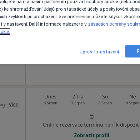
ovolujete nám a našim partnerům používat soubory cookie (nebo po
e) ke shromažďování údajů pro statistické účely a poskytování obs
ogický
Dnes
Zítra
So
Ne
ich zvyklostí při procházení. Své preference můžete kdykoli zkontro
6 Srpen
7 Srpen
8 Srpen
9 Srpen
t v nastavení. Další informace naleznete v
zásadách ochrany soukr
·
ziolog
okie.
Online rezervace termínu není k dispozic
P
Upravit nastavení
Zobrazit profil
Dnes
Zítra
So
Ne
6 Srpen
7 Srpen
8 Srpen
9 Srpen
·
Více
log
Online rezervace termínu není k dispozic
Zobrazit profil