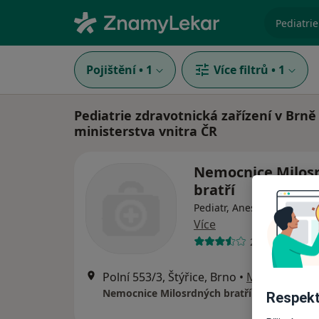
specializ
Pojištění
•
1
Více filtrů
•
1
Pediatrie zdravotnická zařízení v Brně
ministerstva vnitra ČR
Nemocnice Milos
bratří
Pediatr, Anesteziolog, Chi
Více
27 názorů
Polní 553/3, Štýřice, Brno
•
Mapa
Nemocnice Milosrdných bratří
Respekt