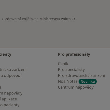
_specialization_city_insurance_facility_specialization_cit
Zdravotní Pojišťovna Ministerstva Vnitra Čr
a
měna města
cienty
Pro profesionály
Ceník
nická zařízení
Pro specialisty
 a odpovědi
Pro zdravotnická zařízení
Noa Notes
Novinka
i
Centrum nápovědy
um nápovědy
 aplikace
ro pacienty