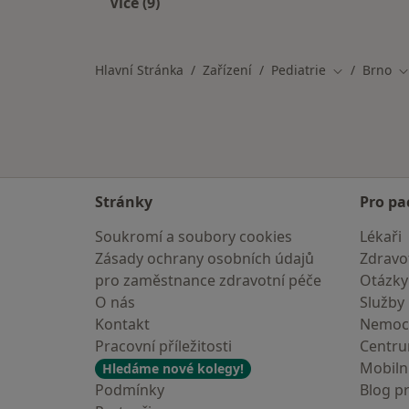
Více (9)
Více v kategorii: recbox_title_facility
Hlavní Stránka
Zařízení
Pediatrie
Brno
Změna měst
Z
Stránky
Pro pa
Soukromí a soubory cookies
Lékaři
Zásady ochrany osobních údajů
Zdravot
pro zaměstnance zdravotní péče
Otázky
O nás
Služby
Kontakt
Nemoc
Pracovní příležitosti
Centr
Mobilní
Hledáme nové kolegy!
Podmínky
Blog p