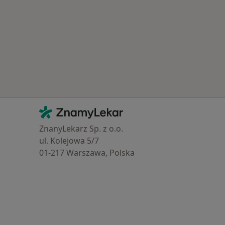
y_insurance
Kontakt
ZnamyLekar - Hlavní stránka
ZnanyLekarz Sp. z o.o.
ul. Kolejowa 5/7
01-217 Warszawa, Polska