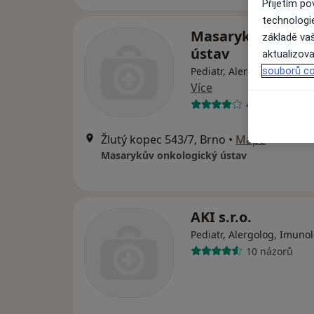
Přijetím p
technologi
Masarykův onkol
základě vaš
ústav
aktualizova
Pediatr, Alergolog, Aneste
souborů co
Více
41 názorů
Žlutý kopec 543/7, Brno
•
Mapa
Masarykův onkologický ústav
AKI s.r.o.
Pediatr, Alergolog, Imuno
10 názorů