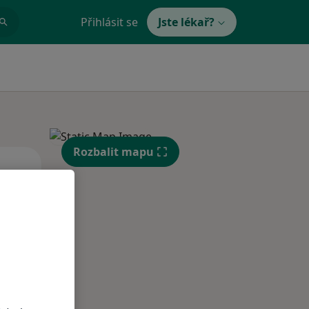
Přihlásit se
Jste lékař?
Rozbalit mapu
Po
Út
St
10 Srpen
11 Srpen
12 Srpen
i