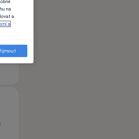
dobné
ahu na
Po
Út
St
lovat a
10 Srpen
11 Srpen
12 Srpen
omí a
i
řijmout
Po
Út
St
10 Srpen
11 Srpen
12 Srpen
i