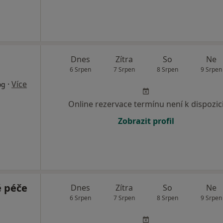
Dnes
Zítra
So
Ne
6 Srpen
7 Srpen
8 Srpen
9 Srpen
·
Více
og
Online rezervace termínu není k dispozic
Zobrazit profil
 péče
Dnes
Zítra
So
Ne
6 Srpen
7 Srpen
8 Srpen
9 Srpen