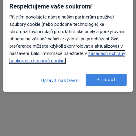
Respektujeme vaše soukromí
559 názorů
Přijetím povolujete nám a našim partnerům používat
náměstí Republiky 744/5, Brno
•
Mapa
Průměrné hodnocení na Apple a Play Store 4.5
soubory cookie (nebo podobné technologie) ke
Oční ordinace OFTALMED
shromažďování údajů pro statistické účely a poskytování
Tato klinika nemá specialisty s dostupnými termíny v online kalendáři
obsahu na základě vašich zvyklostí při procházení. Své
preference můžete kdykoli zkontrolovat a aktualizovat v
Zobrazit profil
nastavení. Další informace naleznete v
zásadách ochrany
soukromí a souborů cookie.
Související vyhledávání
Přijmout
Upravit nastavení
recbox_title_facility_specialization_city_insurance_faci
Zubní lékařství zdravotnická zařízení s Zdravotní
pojišťovna ministerstva vnitra ČR w Brně
Vnitřní lékařství zdravotnická zařízení s Zdravotní
pojišťovna ministerstva vnitra ČR w Brně
Neurologie zdravotnická zařízení s Zdravotní