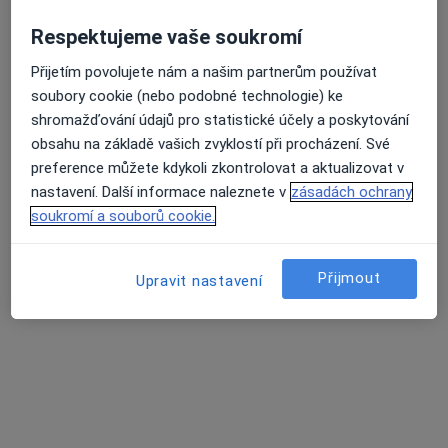
Respektujeme vaše soukromí
Přijetím povolujete nám a našim partnerům používat
Průměrné hodnocení na Apple a Play Store 4.5
Oční ordinace OFTALMED
soubory cookie (nebo podobné technologie) ke
Optometrista, Oční lékař
shromažďování údajů pro statistické účely a poskytování
559 názorů
obsahu na základě vašich zvyklostí při procházení. Své
náměstí Republiky 744/5, Brno
•
Mapa
preference můžete kdykoli zkontrolovat a aktualizovat v
Oční ordinace OFTALMED
nastavení. Další informace naleznete v
zásadách ochrany
Tato klinika nemá specialisty s dostupnými termíny v online kalendáři
soukromí a souborů cookie.
Zobrazit profil
Přijmout
Upravit nastavení
Související vyhledávání
Zdravotnická zařízení, která mají smlouvu s
pojišťovnou v Brně
Optometrie zdravotnická zařízení s Všeobecná