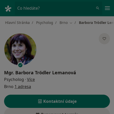
Hla
Co hledáte?
Hlavní Stránka
Psycholog
Brno
Barbora Trödler Le
Změna města
Mgr.
Barbora Trödler Lemanová
o specializacích
Psycholog
·
Více
Brno
1 adresa
Kontaktní údaje