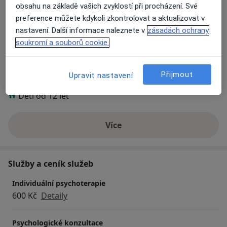
Hlavní léčená onemocnění
obsahu na základě vašich zvyklostí při procházení. Své
nástroje - imaginace, relaxace, projektivní terapeutické
Neuróza
Generalizované úzkostné poruchy
preference můžete kdykoli zkontrolovat a aktualizovat v
karty, arteterapeutické prvky při práci s hlínou,
Sociální fobie
Zhoršená koncentrace
nastavení. Další informace naleznete v
zásadách ochrany
terapeutickým pískovištěm.
a11y_sr_more_diseases
Poruchy spánku
+7
soukromí a souborů cookie.
Pacienti, které ošetřuji
Přijmout
Upravit nastavení
Dospělí
Děti od 12 let
Více
o zkušenostech
Služby a ceník služeb
Individuální psychoterapie
600 Kč
Detaily
Psychologické konzultace