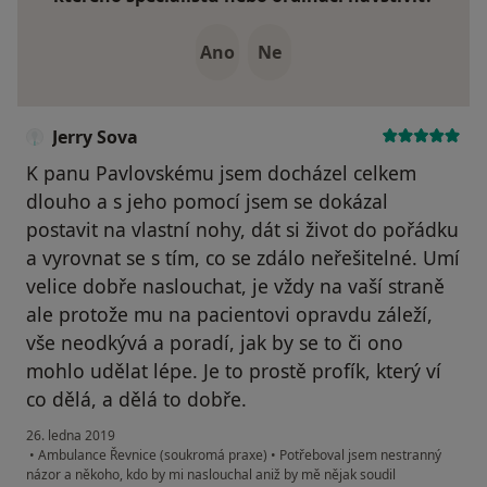
Ano
Ne
Jerry Sova
K panu Pavlovskému jsem docházel celkem
dlouho a s jeho pomocí jsem se dokázal
postavit na vlastní nohy, dát si život do pořádku
a vyrovnat se s tím, co se zdálo neřešitelné. Umí
velice dobře naslouchat, je vždy na vaší straně
ale protože mu na pacientovi opravdu záleží,
vše neodkývá a poradí, jak by se to či ono
mohlo udělat lépe. Je to prostě profík, který ví
co dělá, a dělá to dobře.
26. ledna 2019
•
Ambulance Řevnice (soukromá praxe)
•
Potřeboval jsem nestranný
názor a někoho, kdo by mi naslouchal aniž by mě nějak soudil