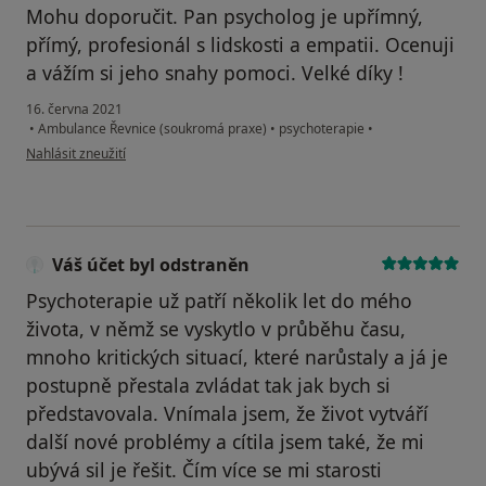
Mohu doporučit. Pan psycholog je upřímný,
přímý, profesionál s lidskosti a empatii. Ocenuji
a vážím si jeho snahy pomoci. Velké díky !
16. června 2021
•
Ambulance Řevnice (soukromá praxe)
•
psychoterapie
•
podle názoru uživatele Marie
Nahlásit zneužití
Váš účet byl odstraněn
Psychoterapie už patří několik let do mého
života, v němž se vyskytlo v průběhu času,
mnoho kritických situací, které narůstaly a já je
postupně přestala zvládat tak jak bych si
představovala. Vnímala jsem, že život vytváří
další nové problémy a cítila jsem také, že mi
ubývá sil je řešit. Čím více se mi starosti