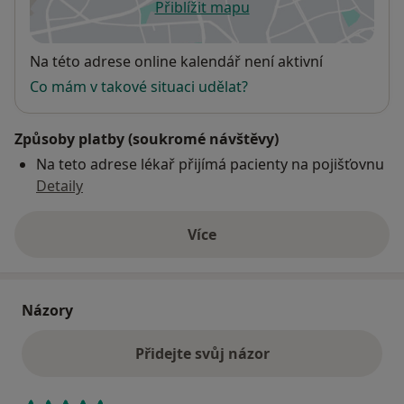
Přiblížit mapu
se otevře v nové záložce
Dostupnost
Na této adrese online kalendář není aktivní
Co mám v takové situaci udělat?
Způsoby platby (soukromé návštěvy)
Na teto adrese lékař přijímá pacienty na pojišťovnu
Detaily
Více
o adrese
Názory
Přidejte svůj názor