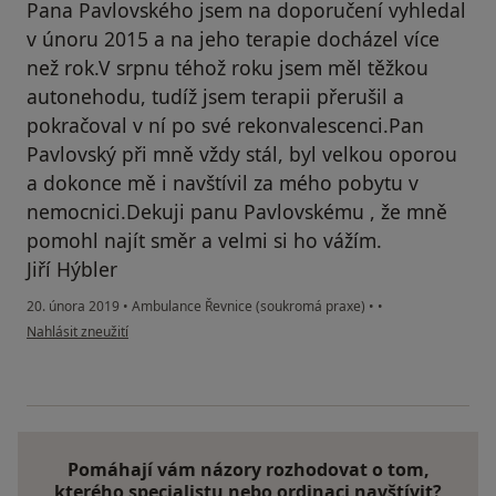
Pana Pavlovského jsem na doporučení vyhledal
v únoru 2015 a na jeho terapie docházel více
než rok.V srpnu téhož roku jsem měl těžkou
autonehodu, tudíž jsem terapii přerušil a
pokračoval v ní po své rekonvalescenci.Pan
Pavlovský při mně vždy stál, byl velkou oporou
a dokonce mě i navštívil za mého pobytu v
nemocnici.Dekuji panu Pavlovskému , že mně
pomohl najít směr a velmi si ho vážím.
Jiří Hýbler
20. února 2019
•
Ambulance Řevnice (soukromá praxe)
•
•
podle názoru uživatele Váš účet byl odstraněn
Nahlásit zneužití
Pomáhají vám názory rozhodovat o tom,
kterého specialistu nebo ordinaci navštívit?