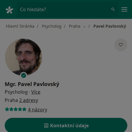
Hla
Co hledáte?
Hlavní Stránka
Psycholog
Praha
Pavel Pavlovský
Změna města
Mgr.
Pavel Pavlovský
o specializacích
Psycholog
·
Více
Praha
2 adresy
4 názory
Kontaktní údaje