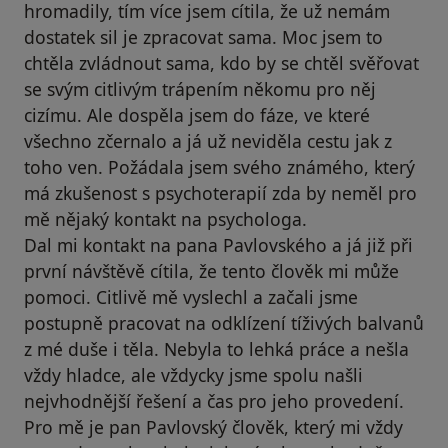
hromadily, tím více jsem cítila, že už nemám
dostatek sil je zpracovat sama. Moc jsem to
chtěla zvládnout sama, kdo by se chtěl svěřovat
se svým citlivým trápením někomu pro něj
cizímu. Ale dospěla jsem do fáze, ve které
všechno zčernalo a já už neviděla cestu jak z
toho ven. Požádala jsem svého známého, který
má zkušenost s psychoterapií zda by neměl pro
mě nějaký kontakt na psychologa.
Dal mi kontakt na pana Pavlovského a já již při
první návštěvě cítila, že tento člověk mi může
pomoci. Citlivě mě vyslechl a začali jsme
postupně pracovat na odklízení tíživých balvanů
z mé duše i těla. Nebyla to lehká práce a nešla
vždy hladce, ale vždycky jsme spolu našli
nejvhodnější řešení a čas pro jeho provedení.
Pro mě je pan Pavlovský člověk, který mi vždy