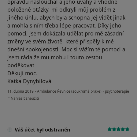
opravdu naslouchal a jeho úvahy a vhodně
položené otázky, mi odkryli můj problém z
jiného úhlu, abych byla schopna jej vidět jinak
a mohla s ním třeba lépe pracovat. Díky jeho
pomoci, jsem dokázala udělat pro mě zásadní
změny ve svém životě, které přispěly k mé
dnešní spokojenosti. Moc si vážím té pomoci a
jsem ráda že mu mohu i touto cestou
poděkovat.
Děkuji moc.
Katka Dynybilová
11. dubna 2019
•
Ambulance Řevnice (soukromá praxe)
•
psychoterapie
podle názoru uživatele Váš účet byl odstraněn
•
Nahlásit zneužití
Váš účet byl odstraněn