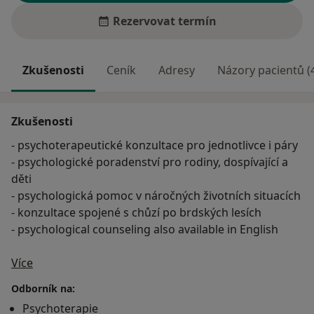
Rezervovat termín
Zkušenosti
Ceník
Adresy
Názory pacientů (
Zkušenosti
- psychoterapeutické konzultace pro jednotlivce i páry
- psychologické poradenství pro rodiny, dospívající a
děti
- psychologická pomoc v náročných životních situacích
- konzultace spojené s chůzí po brdských lesích
- psychological counseling also available in English
O mně
VZDĚLÁNÍ
Více
2013 – dosud : PedF UK, Praha, katedra filosofie
Odborník na:
– postgraduální doktorské studium filosofie
Psychoterapie
2002 – 2012 : PVŠPS - úplné vzdělání v psychoterapii