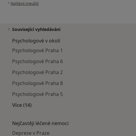
podle názoru uživatele Jerry Sova
•
Nahlásit zneužití
Související vyhledávání
Psychologové v okolí
Psychologové Praha 1
Psychologové Praha 6
Psychologové Praha 2
Psychologové Praha 8
Psychologové Praha 5
Více (14)
Více v kategorii: Psychologové v okolí
Nejčastěji léčené nemoci
Deprese v Praze