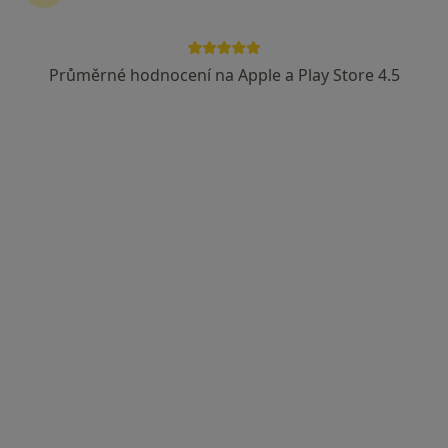
Průměrné hodnocení na Apple a Play Store 4.5
Mgr. Barbora Čeledová
·
Více
Psycholog, Psychoterapeut
16 názorů
Adresa
Online
Vyšehradská 49, Praha
•
Mapa
Barbora Čeledová
Psychologické poradenství
2 000 Kč
Tento specialista nenabízí online rezervaci termínu na této adrese.
Rezervovat termín