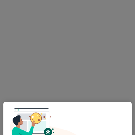
PhDr. Mgr. Milena Blažková
·
Více
Psycholog, Psychoterapeut
37 názorů
Adresa
Online
Praha
•
Mapa
PhDr. Mgr. Milena Blažková - online
Psychoterapie
1 500 Kč
Tento specialista nenabízí online rezervaci termínu na této adrese.
Rezervovat termín