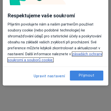
Respektujeme vaše soukromí
Přijetím povolujete nám a našim partnerům používat
soubory cookie (nebo podobné technologie) ke
shromažďování údajů pro statistické účely a poskytování
obsahu na základě vašich zvyklostí při procházení. Své
preference můžete kdykoli zkontrolovat a aktualizovat v
PhDr. Jan Gruber
nastavení. Další informace naleznete v
zásadách ochrany
Psycholog
soukromí a souborů cookie.
9 názorů
Londýnská 3, Praha
•
Mapa
Přijmout
Upravit nastavení
Dejvice
Individuální psychoterapie
1 400 Kč
Tento specialista nenabízí online rezervaci termínu na této adrese.
Rezervovat termín