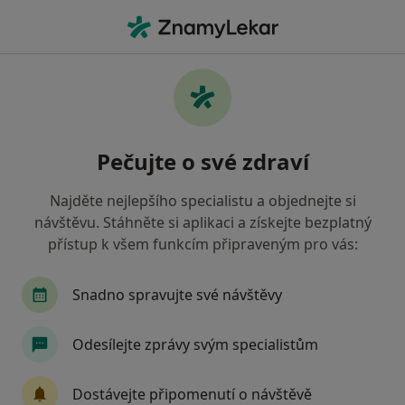
Hla
Psycholog • Praha, hl město Praha
Filtry
Mapa
Psycholog Praha
Pečujte o své zdraví
Jak řadíme výsledky vyhledávání?
Najděte nejlepšího specialistu a objednejte si
návštěvu. Stáhněte si aplikaci a získejte bezplatný
Jakou pojišťovnu máte?
přístup k všem funkcím připraveným pro vás:
Všeobecná zdravotní pojišťovna
Zdravotní poj
Snadno spravujte své návštěvy
Odesílejte zprávy svým specialistům
Dostávejte připomenutí o návštěvě