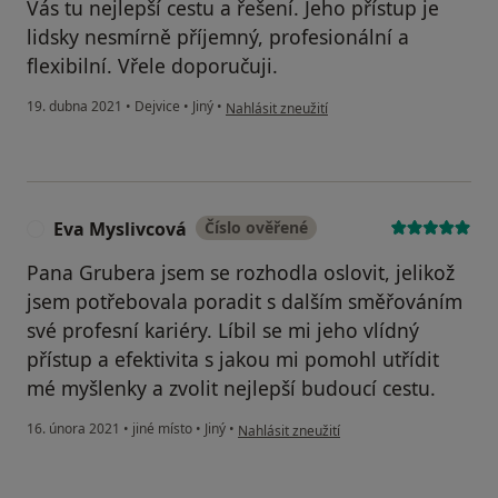
Vás tu nejlepší cestu a řešení. Jeho přístup je
lidsky nesmírně příjemný, profesionální a
flexibilní. Vřele doporučuji.
podle názoru uživatele Váš účet byl odstran
19. dubna 2021
•
Dejvice
•
Jiný
•
Nahlásit zneužití
Eva Myslivcová
Číslo ověřené
E
Pana Grubera jsem se rozhodla oslovit, jelikož
jsem potřebovala poradit s dalším směřováním
své profesní kariéry. Líbil se mi jeho vlídný
přístup a efektivita s jakou mi pomohl utřídit
mé myšlenky a zvolit nejlepší budoucí cestu.
podle názoru uživatele Eva Myslivcová
16. února 2021
•
jiné místo
•
Jiný
•
Nahlásit zneužití