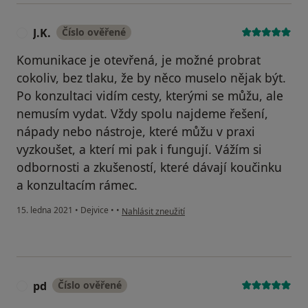
J.K.
Číslo ověřené
J
Komunikace je otevřená, je možné probrat
cokoliv, bez tlaku, že by něco muselo nějak být.
Po konzultaci vidím cesty, kterými se můžu, ale
nemusím vydat. Vždy spolu najdeme řešení,
nápady nebo nástroje, které můžu v praxi
vyzkoušet, a kterí mi pak i fungují. Vážím si
odbornosti a zkušeností, které dávají koučinku
a konzultacím rámec.
podle názoru uživatele J.K.
15. ledna 2021
•
Dejvice
•
•
Nahlásit zneužití
pd
Číslo ověřené
P