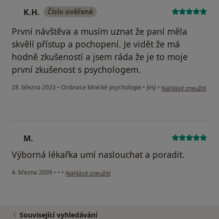
K.H.
Číslo ověřené
K
První návštěva a musím uznat že paní měla
skvělí přístup a pochopení. Je vidět že má
hodně zkušeností a jsem ráda že je to moje
první zkušenost s psychologem.
podle názoru uživatel
28. března 2023
•
Ordinace klinické psychologie
•
Jiný
•
Nahlásit zneužití
M.
M
Výborná lékařka umí naslouchat a poradit.
podle názoru uživatele M.
4. března 2009
•
•
•
Nahlásit zneužití
Související vyhledávání