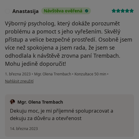
Anastasija
Návštěva ověřená
A
Výborný psycholog, který dokáže porozumět
problému a pomoct s jeho vyřešením. Skvělý
přístup a velice bezpečné prostředí. Osobně jsem
více než spokojena a jsem rada, že jsem se
odhodlala k návštěvě zrovna paní Trembach.
Mohu jedině doporučit!
1. března 2023
•
Mgr. Olena Trembach
•
Konzultace 50 min
•
podle názoru uživatele Anastasija
Nahlásit zneužití
Mgr. Olena Trembach
Dekuju moc, je mi příjemné spolupracovat a
dekuju za důvěru a otevřenost
14. března 2023