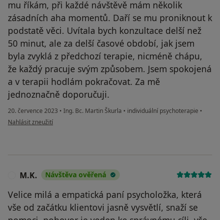
mu říkám, při každé návštěvě mám několik
zásadních aha momentů. Daří se mu proniknout k
podstatě věci. Uvítala bych konzultace delší než
50 minut, ale za delší časové období, jak jsem
byla zvyklá z předchozí terapie, nicméně chápu,
že každý pracuje svým způsobem. Jsem spokojená
a v terapii hodlám pokračovat. Za mě
jednoznačně doporučuji.
20. července 2023
•
Ing. Bc. Martin Škurla
•
individuální psychoterapie
•
podle názoru uživatele Věra S.
Nahlásit zneužití
M.K.
Návštěva ověřená
M
Velice milá a empatická paní psycholožka, která
vše od začátku klientovi jasně vysvětlí, snaží se