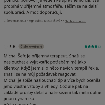
pomoci, pohovor je veden ke správnému cíli, vše
probíhá v příjemné atmosféře. Těším se na další
spolupráci. A moc doporučuji.
podle názoru uživatele M.K.
2. července 2023
•
Mgr. Ľubica Mesarošová
•
•
Nahlásit zneužití
E.H.
Číslo ověřené
E
Michal Šefc je příjemný terapeut. Snaží se
naslouchat a vyjít vstříc potřebám mě jako
klientky. Když jsem si o něco navíc v terapii řekla,
snažil se na můj požadavek reagovat.
Michal je spíše naslouchací tip a více bych ocenila
jeho vlastní vstupy a vhledy. Což ale pak na
základě prosby dělal a naše sezení tak měla úplně
jinou dynamiku.
Vřele doporučuji.