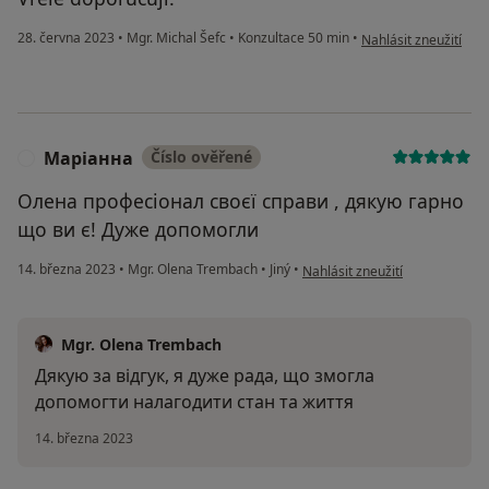
podle názoru uživatel
28. června 2023
•
Mgr. Michal Šefc
•
Konzultace 50 min
•
Nahlásit zneužití
Маріанна
Číslo ověřené
М
Олена професіонал своєї справи , дякую гарно
що ви є! Дуже допомогли
podle názoru uživatele Маріа
14. března 2023
•
Mgr. Olena Trembach
•
Jiný
•
Nahlásit zneužití
Mgr. Olena Trembach
Дякую за відгук, я дуже рада, що змогла
допомогти налагодити стан та життя
14. března 2023