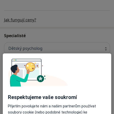
Jak fungují ceny?
Specialisté
Dětský psycholog
Mgr. Jitka Poláčková
Psycholog, Psychoterapeut, Dětský psycholog
37 názorů
Respektujeme vaše soukromí
Mgr. Olena Trembach
Psycholog, Dětský psycholog, Psychoterapeut
Přijetím povolujete nám a našim partnerům používat
soubory cookie (nebo podobné technologie) ke
18 názorů