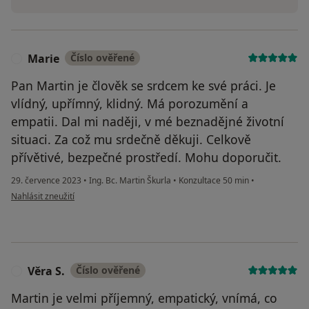
Marie
Číslo ověřené
M
Pan Martin je člověk se srdcem ke své práci. Je
vlídný, upřímný, klidný. Má porozumění a
empatii. Dal mi naději, v mé beznadějné životní
situaci. Za což mu srdečně děkuji. Celkově
přívětivé, bezpečné prostředí. Mohu doporučit.
29. července 2023
•
Ing. Bc. Martin Škurla
•
Konzultace 50 min
•
podle názoru uživatele Marie
Nahlásit zneužití
Věra S.
Číslo ověřené
V
Martin je velmi příjemný, empatický, vnímá, co