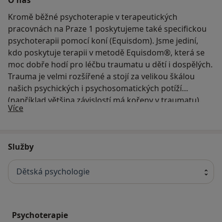
Kromě běžné psychoterapie v terapeutických
pracovnách na Praze 1 poskytujeme také specifickou
psychoterapii pomocí koní (Equisdom). Jsme jediní,
kdo poskytuje terapii v metodě Equisdom®, která se
moc dobře hodí pro léčbu traumatu u dětí i dospělých.
Trauma je velmi rozšířené a stojí za velikou škálou
našich psychických i psychosomatických potíží
(například většina závislostí má kořeny v traumatu).
O nás
Více
Klientům navíc nabízíme službu vytvoření
Terapeutického plánu. Cílem je vhodně zkombinovat
spolupráci více odborníků různých specializací, aby
Služby
byla terapie co nejvíce efektivní. Aktuální informace o
našich službách a rezervační systém naleznete na
našem webu.
Dětská psychologie
Psychoterapie