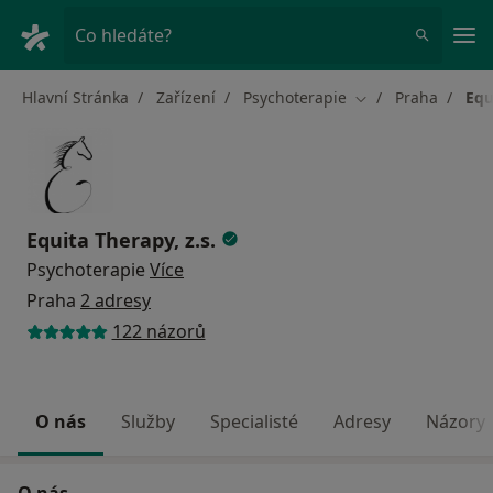
Hla
Co hledáte?
Hlavní Stránka
Zařízení
Psychoterapie
Praha
Equ
Změna města
Equita Therapy, z.s.
Psychoterapie
Více
Praha
2 adresy
122 názorů
O nás
Služby
Specialisté
Adresy
Názory
O nás