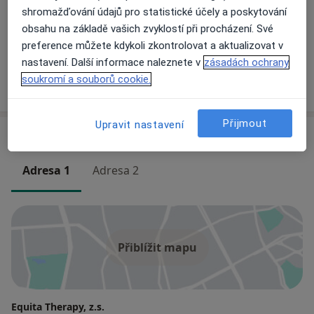
shromažďování údajů pro statistické účely a poskytování
obsahu na základě vašich zvyklostí při procházení. Své
Mgr. Elena Stelmashenko, CSc.
preference můžete kdykoli zkontrolovat a aktualizovat v
Psycholog, Psychoterapeut, Dětský psycholog
nastavení. Další informace naleznete v
zásadách ochrany
9 názorů
soukromí a souborů cookie.
Přijmout
Upravit nastavení
Adresy (2)
Adresa 1
Adresa 2
Přiblížit mapu
Equita Therapy, z.s.