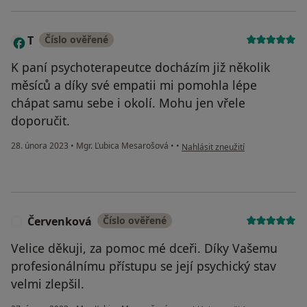
T
Číslo ověřené
K paní psychoterapeutce docházím již několik
měsíců a díky své empatii mi pomohla lépe
chápat samu sebe i okolí. Mohu jen vřele
doporučit.
podle názoru uživatele T
28. února 2023
•
Mgr. Ľubica Mesarošová
•
•
Nahlásit zneužití
Červenková
Číslo ověřené
Č
Velice děkuji, za pomoc mé dceři. Díky Vašemu
profesionálnímu přístupu se její psychický stav
velmi zlepšil.
podle názoru uživatele Červenko