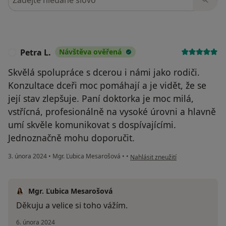
Petra L.
Návštěva ověřená
P
Skvělá spolupráce s dcerou i námi jako rodiči.
Konzultace dceři moc pomáhají a je vidět, že se
její stav zlepšuje. Paní doktorka je moc milá,
vstřícná, profesionálně na vysoké úrovni a hlavně
umí skvěle komunikovat s dospívajícími.
Jednoznačně mohu doporučit.
podle názoru uživatele Petra L.
3. února 2024
•
Mgr. Ľubica Mesarošová
•
•
Nahlásit zneužití
Mgr. Ľubica Mesarošová
Děkuju a velice si toho vážím.
6. února 2024