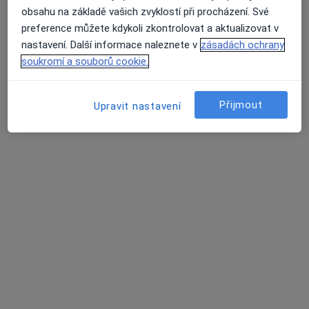
obsahu na základě vašich zvyklostí při procházení. Své
preference můžete kdykoli zkontrolovat a aktualizovat v
Equita Therapy, z.s.
nastavení. Další informace naleznete v
zásadách ochrany
Dětský psycholog, Psycholog, Psychoterapeut
soukromí a souborů cookie.
122 názorů
V Jámě 8, Praha
•
Mapa
Přijmout
Upravit nastavení
Equita Therapy, z.s.
Psychoterapie
Tato klinika nemá specialisty s dostupnými termíny v online kalendáři
Zobrazit profil