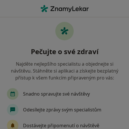
Hla
Dětská Psychologie • Praha, hl město Praha
Filtry
• 1
Mapa
Dětská psychologie Praha
Pečujte o své zdraví
Jak řadíme výsledky vyhledávání?
Najděte nejlepšího specialistu a objednejte si
návštěvu. Stáhněte si aplikaci a získejte bezplatný
Jakou pojišťovnu máte?
přístup k všem funkcím připraveným pro vás:
Snadno spravujte své návštěvy
Odesílejte zprávy svým specialistům
Dostávejte připomenutí o návštěvě