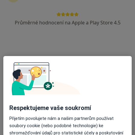
Psychoterapeutické centrum Řipská
Dětský psycholog, Psychiatr, Psycholog
Průměrné hodnocení na Apple a Play Store 4.5
120 názorů
Adresa 1
Adresa 2
Adresa 3
Adresa 4
Ad
Senovážné nám. 23, Praha
•
Mapa
Psychoterapeutické centrum Řipská
Tato klinika nemá specialisty s dostupnými termíny v online kalendáři
Zobrazit profil
Respektujeme vaše soukromí
Přijetím povolujete nám a našim partnerům používat
soubory cookie (nebo podobné technologie) ke
shromažďování údajů pro statistické účely a poskytování