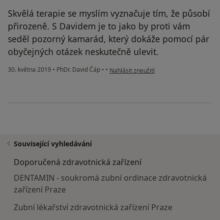
Skvělá terapie se myslím vyznačuje tím, že působí
přirozeně. S Davidem je to jako by proti vám
seděl pozorný kamarád, který dokáže pomocí pár
obyčejných otázek neskutečně ulevit.
podle názoru uživatele Váš účet byl ods
30. května 2019
•
PhDr. David Čáp
•
•
Nahlásit zneužití
Související vyhledávání
Doporučená zdravotnická zařízení
DENTAMIN - soukromá zubní ordinace zdravotnická
zařízení Praze
Zubní lékařství zdravotnická zařízení Praze