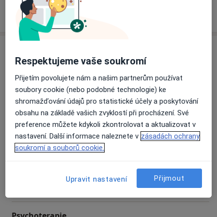
O nás
V čem Vám můžeme pomoci
Více
Psychologická pomoc dospělým, dětem, rodinám v
tížívé životní situaci, při řešení vztahových problémů, v
případě nějaké formy psychické nepohody (deprese,
Služby
úzkosti, psychosomatické obtíže...), zpracování
Respektujeme vaše soukromí
traumatické zkušenosti, podpůrné poradenství a
Psychologie
Přijetím povolujete nám a našim partnerům používat
psychoterapie léčíte-li se na psychiatrii, psychologická
soubory cookie (nebo podobné technologie) ke
diagnostika...
shromažďování údajů pro statistické účely a poskytování
obsahu na základě vašich zvyklostí při procházení. Své
Fyzioterapeutická pomoc při problémech s
Partnerská psychoterapie
preference můžete kdykoli zkontrolovat a aktualizovat v
pohybovým aparátem či v kombinaci s psychoterapií
nastavení. Další informace naleznete v
zásadách ochrany
při léčbě psychických obtíží.
Rodinná psychoterapie
soukromí a souborů cookie.
Problémy se založením rodiny a s neplodností, kde
úspěšně využíváme spolupráce psychologů a
Skupinová psychoterapie
Přijmout
Upravit nastavení
fyzioterapeutů a spolupracujeme s dalšími odborníky v
Od 200 Kč
jiných zdravotnických zařízeních.
Psychoterapie