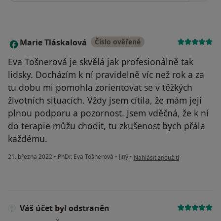
Marie Tláskalová
Číslo ověřené
M
Eva Tošnerová je skvělá jak profesionálně tak
lidsky. Docházím k ní pravidelně víc než rok a za
tu dobu mi pomohla zorientovat se v těžkých
životních situacích. Vždy jsem cítila, že mám její
plnou podporu a pozornost. Jsem vděčná, že k ní
do terapie můžu chodit, tu zkušenost bych přála
každému.
podle názoru uživatele Marie T
21. března 2022
•
PhDr. Eva Tošnerová
•
Jiný
•
Nahlásit zneužití
Váš účet byl odstraněn