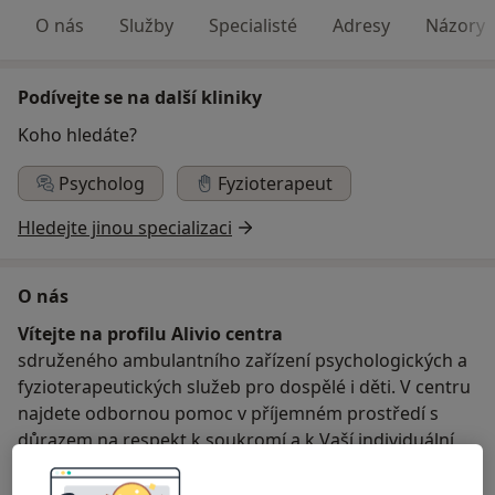
O nás
Služby
Specialisté
Adresy
Názory
Podívejte se na další kliniky
Koho hledáte?
Psycholog
Fyzioterapeut
Hledejte jinou specializaci
O nás
Vítejte na profilu Alivio centra
sdruženého ambulantního zařízení psychologických a
fyzioterapeutických služeb pro dospělé i děti. V centru
najdete odbornou pomoc v příjemném prostředí s
důrazem na respekt k soukromí a k Vaší individuální
situaci.