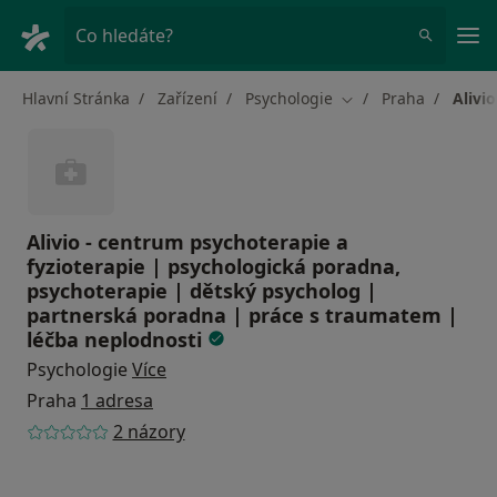
Hla
Co hledáte?
Hlavní Stránka
Zařízení
Psychologie
Praha
Alivi
Změna města
Alivio - centrum psychoterapie a
fyzioterapie | psychologická poradna,
psychoterapie | dětský psycholog |
partnerská poradna | práce s traumatem |
léčba neplodnosti
Psychologie
Více
Praha
1 adresa
2 názory