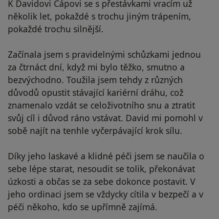
K Davidovi Čápovi se s přestávkami vracím už
několik let, pokaždé s trochu jiným trápením,
pokaždé trochu silnější.
Začínala jsem s pravidelnými schůzkami jednou
za čtrnáct dní, když mi bylo těžko, smutno a
bezvýchodno. Toužila jsem tehdy z různých
důvodů opustit stávající kariérní dráhu, což
znamenalo vzdát se celoživotního snu a ztratit
svůj cíl i důvod ráno vstávat. David mi pomohl v
sobě najít na tenhle vyčerpávající krok sílu.
Díky jeho laskavé a klidné péči jsem se naučila o
sebe lépe starat, nesoudit se tolik, překonávat
úzkosti a občas se za sebe dokonce postavit. V
jeho ordinaci jsem se vždycky cítila v bezpečí a v
péči někoho, kdo se upřímně zajímá.