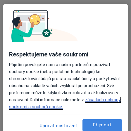
RR Terapie s.r.o.
Psychoterapeut, Psycholog, Kouč
36 názorů
Vodičkova 791/41, Praha
•
Mapa
RR Terapie s.r.o.
Respektujeme vaše soukromí
Individuální psychoterapie
1 500 Kč
Více
Přijetím povolujete nám a našim partnerům používat
soubory cookie (nebo podobné technologie) ke
shromažďování údajů pro statistické účely a poskytování
obsahu na základě vašich zvyklostí při procházení. Své
Mgr. Ing. Ondřej
Mgr. Lucie Rudinská,
Rudinský
DiS.
preference můžete kdykoli zkontrolovat a aktualizovat v
Psychoterapeut
Psychoterapeut
nastavení. Další informace naleznete v
zásadách ochrany
soukromí a souborů cookie.
Tato klinika nemá specialisty s dostupnými termíny v online kalendáři
Zobrazit profil
Přijmout
Upravit nastavení