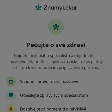
Hla
Psychoterapie • Praha, hl město Praha
Filtry
• 1
Mapa
Psychoterapie Praha
Pečujte o své zdraví
Jak řadíme výsledky vyhledávání?
Najděte nejlepšího specialistu a objednejte si
návštěvu. Stáhněte si aplikaci a získejte bezplatný
Jakou pojišťovnu máte?
přístup k všem funkcím připraveným pro vás:
Snadno spravujte své návštěvy
Odesílejte zprávy svým specialistům
Dostávejte připomenutí o návštěvě