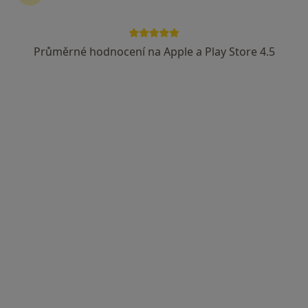
Psychoterapeutické centrum Nevěšhlavu
Průměrné hodnocení na Apple a Play Store 4.5
Psychoterapeut, Psycholog
18 názorů
Adresa 1
Adresa 2
Příčná 4, Praha
•
Mapa
Psychoterapeutické centrum Nevěšhlavu
Tato klinika nemá specialisty s dostupnými termíny v online kalendáři
Zobrazit profil