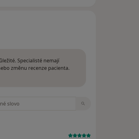
ležité. Specialisté nemají
 nebo změnu recenze pacienta.
 o názorech
zorech