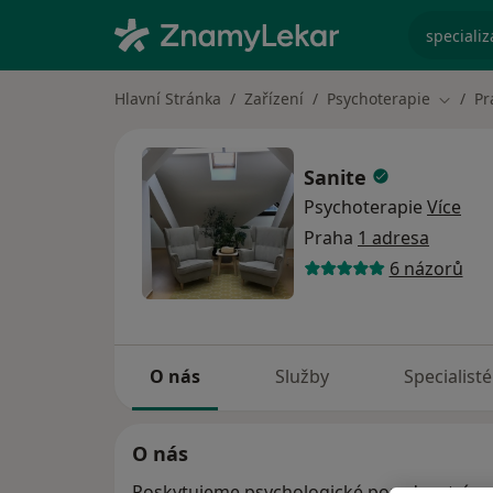
specializ
Hlavní Stránka
Zařízení
Psychoterapie
Pr
Změna 
Sanite
Psychoterapie
Více
Praha
1 adresa
6 názorů
O nás
Služby
Specialisté
O nás
Poskytujeme psychologické poradenství a d