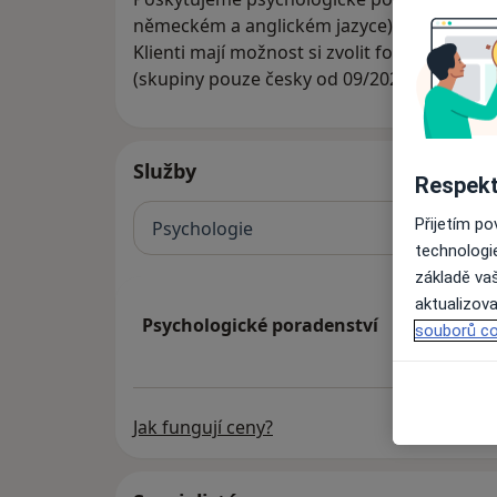
německém a anglickém jazyce).
Klienti mají možnost si zvolit formu indivi
(skupiny pouze česky od 09/2023, objednat
Služby
Respekt
Přijetím p
Psychologie
technologi
základě vaš
aktualizova
Psychologické poradenství
souborů co
Jak fungují ceny?