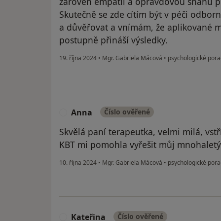
zároveň empatii a opravdovou snahu p
Skutečně se zde cítím být v péči odbor
a důvěřovat a vnímám, že aplikované m
postupně přináší výsledky.
19. října 2024
•
Mgr. Gabriela Mácová
•
psychologické pora
Anna
Číslo ověřené
A
Skvělá paní terapeutka, velmi milá, vs
KBT mi pomohla vyřešit můj mnohaletý
10. října 2024
•
Mgr. Gabriela Mácová
•
psychologické pora
Kateřina
Číslo ověřené
K