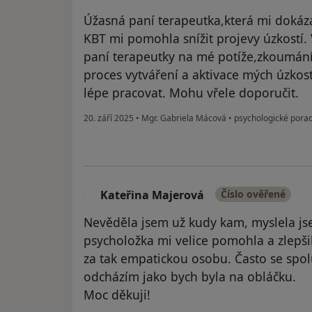
Úžasná paní terapeutka,která mi dokáz
KBT mi pomohla snížit projevy úzkostí.
paní terapeutky na mé potíže,zkoumání 
proces vytváření a aktivace mých úzkost
lépe pracovat. Mohu vřele doporučit.
20. září 2025
•
Mgr. Gabriela Mácová
•
psychologické porad
Kateřina Majerová
Číslo ověřené
K
Nevěděla jsem už kudy kam, myslela jse
psycholožka mi velice pomohla a zlepši
za tak empatickou osobu. Často se spo
odcházím jako bych byla na obláčku.
Moc děkuji!