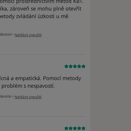
omoci prostřednictvím metod KBT.
níka, zároveň se mohu plně otevřít
etody zvládání úzkosti u mě
podle názoru uživatele K
denství
•
Nahlásit zneužití
třícná a empatická. Pomocí metody
 problém s nespavostí.
podle názoru uživatele Anna
denství
•
Nahlásit zneužití