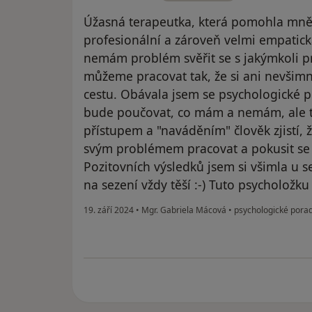
Úžasná terapeutka, která pomohla mně i
profesionální a zároveň velmi empatick
nemám problém svěřit se s jakýmkoli 
můžeme pracovat tak, že si ani nevšim
cestu. Obávala jsem se psychologické 
bude poučovat, co mám a nemám, ale t
přístupem a "naváděním" člověk zjistí, 
svým problémem pracovat a pokusit se 
Pozitovních výsledků jsem si všimla u s
na sezení vždy těší :-) Tuto psycholožk
19. září 2024
•
Mgr. Gabriela Mácová
•
psychologické porad