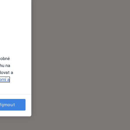
dobné
ahu na
lovat a
omí a
řijmout