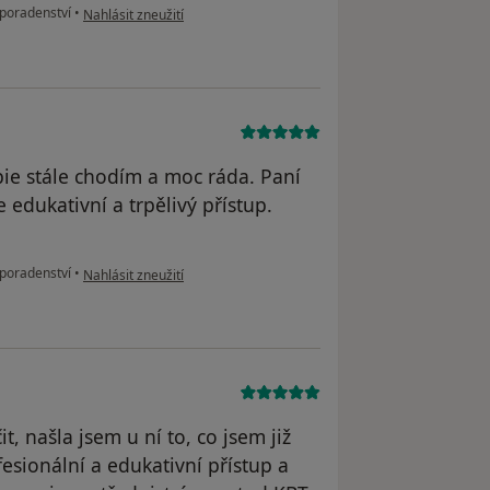
podle názoru uživatele Kateřina Majerová
poradenství
•
Nahlásit zneužití
apie stále chodím a moc ráda. Paní
 edukativní a trpělivý přístup.
podle názoru uživatele N.N.
poradenství
•
Nahlásit zneužití
 našla jsem u ní to, co jsem již
esionální a edukativní přístup a