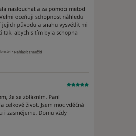
ala naslouchat a za pomoci metod
 Velmi oceňuji schopnost náhledu
jejich původu a snahu vysvětlit mi
í tak, abych s tím byla schopna
podle názoru uživatele S.
enství
•
Nahlásit zneužití
m, že se zblázním. Paní
la celkově život. Jsem moc vděčná
lu i zasmějeme. Domu vždy