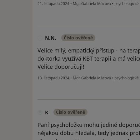
21. listopadu 2024
•
Mgr. Gabriela Mácová
•
psychologické 
N.N.
Číslo ověřené
N
Velice milý, empatický přístup - na ter
doktorka využívá KBT terapii a má velice
Velice doporučuji!
13. listopadu 2024
•
Mgr. Gabriela Mácová
•
psychologické 
K
Číslo ověřené
Paní psycholožku mohu jedině doporučit,
nějakou dobu hledala, tedy jednak prof