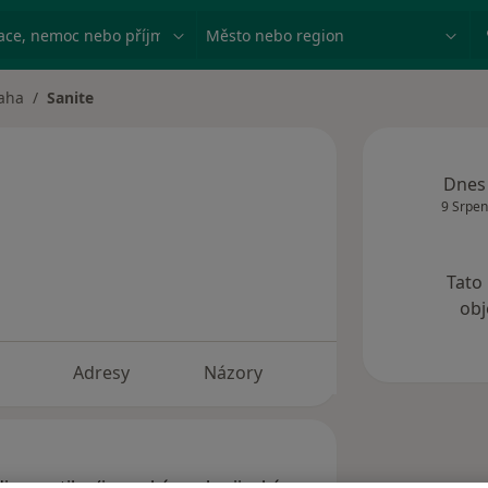
ace, nemoc nebo příjmení
Město nebo region
aha
Sanite
města
Dnes
9 Srpen
Tato
obj
Adresy
Názory
iagnostiku (i v ruském, ukrajinském,