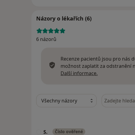
Názory o lékařích (6)
6 názorů
Recenze pacientů jsou pro nás dů
možnost zaplatit za odstranění
Další informace
Další informace.
Hledejte v ná
S.
Číslo ověřené
S