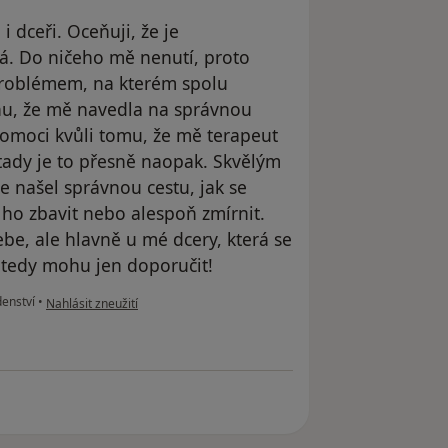
 dceři. Oceňuji, že je
á. Do ničeho mě nenutí, proto
problémem, na kterém spolu
nu, že mě navedla na správnou
pomoci kvůli tomu, že mě terapeut
ady je to přesně naopak. Skvělým
že našel správnou cestu, jak se
ho zbavit nebo alespoň zmírnit.
ebe, ale hlavně u mé dcery, která se
u tedy mohu jen doporučit!
podle názoru uživatele Kateřina
enství
•
Nahlásit zneužití