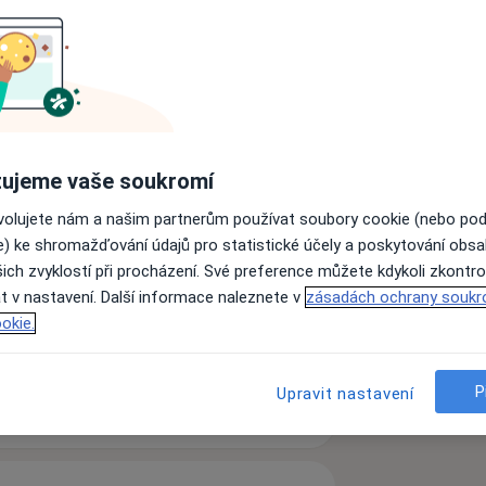
duální nebo skupinové formy terapie
 se je možné hned).
ujeme vaše soukromí
ovolujete nám a našim partnerům používat soubory cookie (nebo po
e) ke shromažďování údajů pro statistické účely a poskytování obs
ich zvyklostí při procházení. Své preference můžete kdykoli zkontro
t v nastavení. Další informace naleznete v
zásadách ochrany soukr
okie.
P
Upravit nastavení