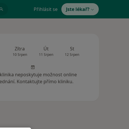
Přihlásit se
Jste lékař?
Zítra
Út
St
Čt
Pá
10 Srpen
11 Srpen
12 Srpen
13 Srpen
14 Srp
 klinika neposkytuje možnost online
ednání. Kontaktujte přímo kliniku.