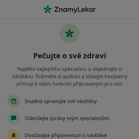
Hla
Bulimie • Brandýs nad Labem-Stará Boleslav, středočeský
Filtry
• 1
Mapa
Bulimie Brandýs nad Labem-Stará Boleslav
Pečujte o své zdraví
Jak řadíme výsledky vyhledávání?
Najděte nejlepšího specialistu a objednejte si
návštěvu. Stáhněte si aplikaci a získejte bezplatný
Jakého specialistu hledáte?
přístup k všem funkcím připraveným pro vás:
Psycholog
Psychoterapeut
Psychiatr
Snadno spravujte své návštěvy
Odesílejte zprávy svým specialistům
Dostávejte připomenutí o návštěvě