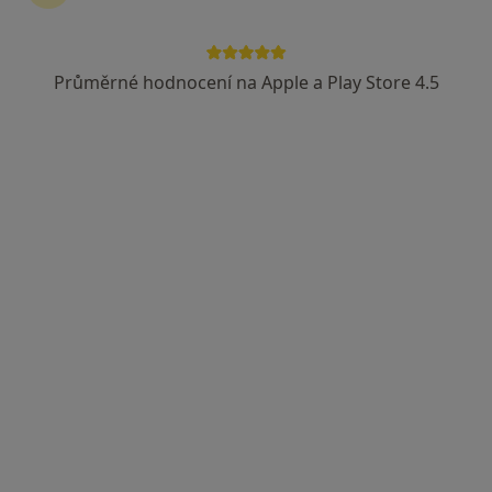
Průměrné hodnocení na Apple a Play Store 4.5
Mgr. Radka Matesová
·
Více
Psychoterapeut, Psycholog, Dětský psycholog
35 názorů
Na Úbočí 12, Praha
•
Mapa
Terapie Koučink Praha 8
Individuální psychoterapie
1 500 Kč
Tento specialista nenabízí online rezervaci termínu na této adrese.
Rezervovat termín