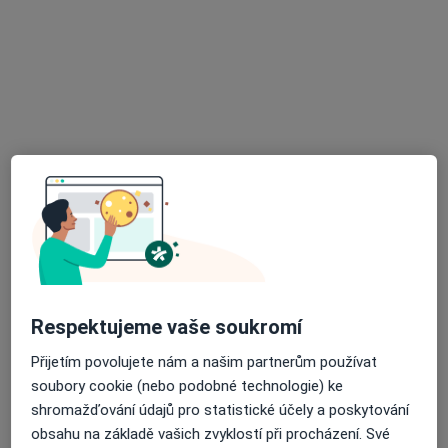
MUDr. Džamila Stehlíková
·
Více
Psychiatr
28 názorů
Milešovská 12, Praha
•
Mapa
Soukromá psychiatrická a psychosomatická ordinace
Tento specialista nenabízí online rezervaci termínu na této adrese.
Rezervovat termín
Respektujeme vaše soukromí
Přijetím povolujete nám a našim partnerům používat
soubory cookie (nebo podobné technologie) ke
shromažďování údajů pro statistické účely a poskytování
obsahu na základě vašich zvyklostí při procházení. Své