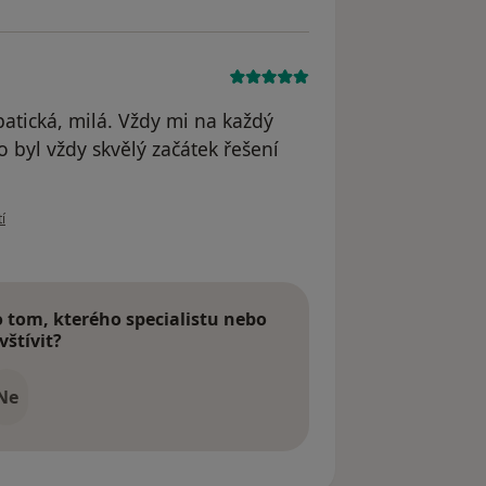
patická, milá. Vždy mi na každý
 byl vždy skvělý začátek řešení
ivatele V.M.
í
tom, kterého specialistu nebo
vštívit?
Ne