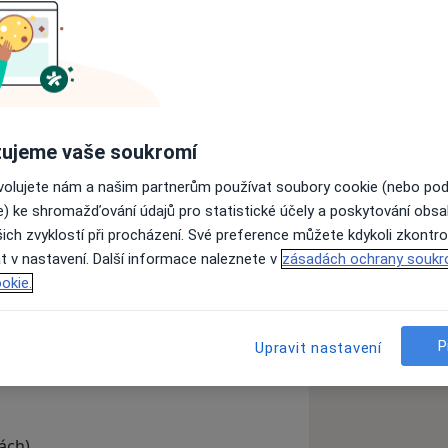
ašich přání. K tomu používám metody
ejména na řešení zaměřený přístup a
ie podle Miltona H. Ericksona.
ujeme vaše soukromí
 pozitivních změn v životě klienta.
h vydá a jaká překvapení nám naše
ovolujete nám a našim partnerům používat soubory cookie (nebo po
e) ke shromažďování údajů pro statistické účely a poskytování obs
ich zvyklostí při procházení. Své preference můžete kdykoli zkontro
t v nastavení. Další informace naleznete v
zásadách ochrany soukr
da je možná také přes benefitní
okie.
ká stresová porucha (PTSD)
Únava
eases
P
Upravit nastavení
ách)