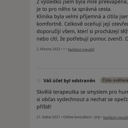
Z výsledků jsem byla mile překvapěná,
je to pro něho ta správná cesta.
Klinika byla velmi příjemná a cítila j
komfortně. Celkově oceňuji její otevřený
doporučiji všem, kterí si procházejí t
nebo cítí, že potřebují pomoc zvenčí. D
podle názoru uživatele M. R.
2. března 2022
•
•
•
Nahlásit zneužití
Váš účet byl odstraněn
Číslo ověřen
Skvělá terapeutka se smyslem pro hum
si občas vydechnout a nechat se opečo
příště!
podle názoru už
21. ledna 2021
•
Online konzultace
•
Jiný
•
Nahlásit zneužit