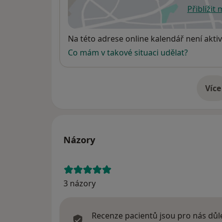
Přiblížit
se
Dostupnost
Na této adrese online kalendář není aktiv
Co mám v takové situaci udělat?
Více
o 
Názory
3 názory
Recenze pacientů jsou pro nás důle