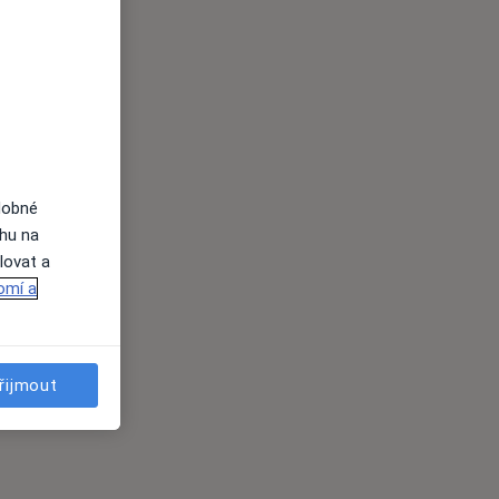
dobné
ahu na
lovat a
omí a
řijmout