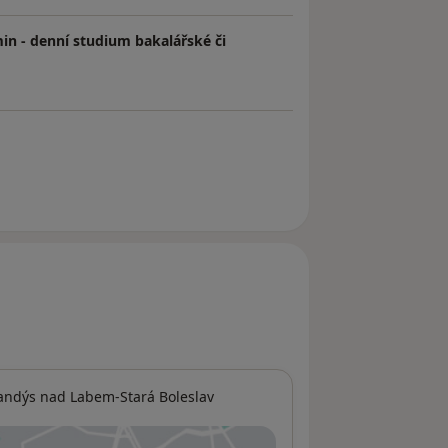
in - denní studium bakalářské či
andýs nad Labem-Stará Boleslav