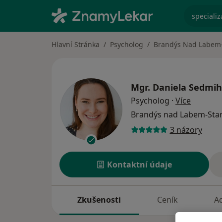
specializ
Hlavní Stránka
Psycholog
Brandýs Nad Labem-
Mgr.
Daniela Sedmi
o specia
Psycholog
·
Více
Brandýs nad Labem-Star
3 názory
Kontaktní údaje
Zkušenosti
Ceník
A