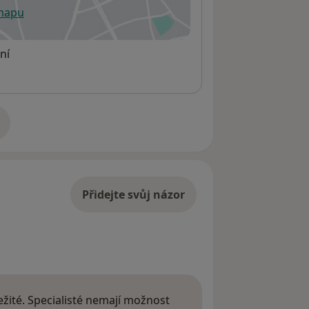
 mapu
 otevře v nové záložce
ní
adrese
Přidejte svůj názor
žité. Specialisté nemají možnost