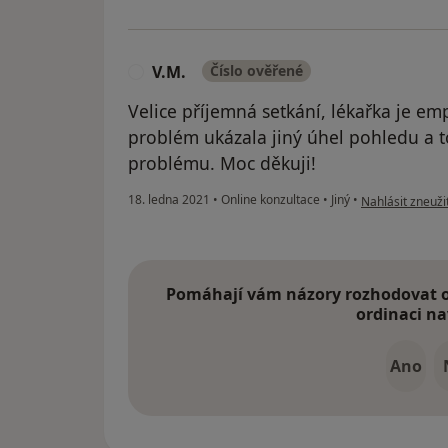
V.M.
Číslo ověřené
V
Velice příjemná setkání, lékařka je em
problém ukázala jiný úhel pohledu a to
problému. Moc děkuji!
podle názoru už
18. ledna 2021
•
Online konzultace
•
Jiný
•
Nahlásit zneužit
Pomáhají vám názory rozhodovat o 
ordinaci na
Ano