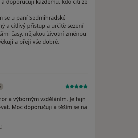
 a doporučuji každému, kdo cítí že
sem se u paní Sedmihradské
 a citlivý přístup a určitě sezení
ěžšími časy, nějakou životní změnou
ěkuji a přeji vše dobré.
é
or a výborným vzděláním. Je fajn
vat. Moc doporučuji a těším se na
ivatele Váš účet byl odstraněn
í