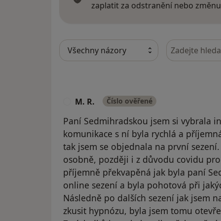
zaplatit za odstranění nebo změnu
Hledejte v ná
M. R.
Číslo ověřené
M
Paní Sedmihradskou jsem si vybrala in
komunikace s ní byla rychlá a příjemn
tak jsem se objednala na první sezení.
osobně, později i z důvodu covidu pro
příjemně překvapěná jak byla paní S
online sezení a byla pohotová při jak
Následně po dalších sezení jak jsem n
zkusit hypnózu, byla jsem tomu otevřená