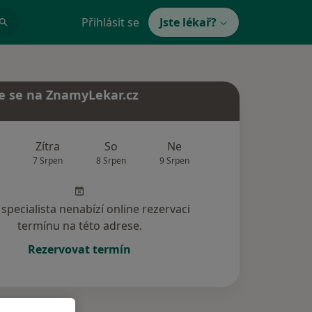
Přihlásit se
Jste lékař?
e se na ZnamyLekar.cz
Zítra
So
Ne
Po
Út
7 Srpen
8 Srpen
9 Srpen
10 Srpen
11 Srp
specialista nenabízí online rezervaci
termínu na této adrese.
Rezervovat termín