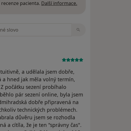
Další informace o názor
 recenze pacienta.
Další informace.
zorech
tuitivně, a udělala jsem dobře,
á a hned jak měla volný termín,
 Z počátku sezení probíhalo
běhlo pár sezení online, byla jsem
edmihradská dobře připravená na
ýchkoliv technických problémech.
abrala důvěru jsem se rozhodla
 a cítíla, že je ten "správny čas".