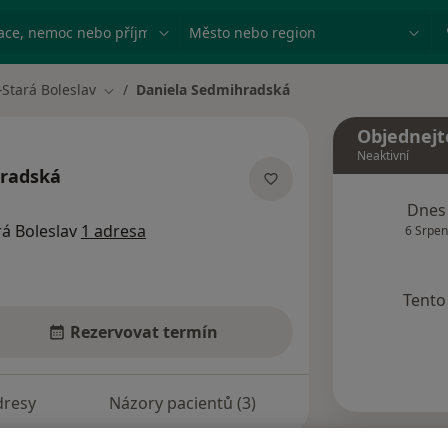
ace, nemoc nebo příjmení
Město nebo region
Stará Boleslav
Daniela Sedmihradská
Změna města
Objednejt
Neaktivní
hradská
lizacích
Dnes
á Boleslav
1 adresa
6 Srpen
Tento 
Rezervovat termín
dresy
Názory pacientů (3)