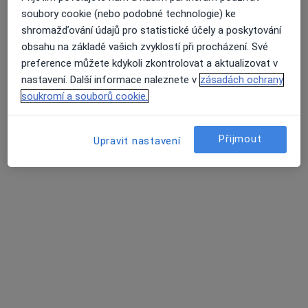
soubory cookie (nebo podobné technologie) ke
shromažďování údajů pro statistické účely a poskytování
obsahu na základě vašich zvyklostí při procházení. Své
Veronika Buchtová
preference můžete kdykoli zkontrolovat a aktualizovat v
·
Více
Psychoterapeut, Psycholog
nastavení. Další informace naleznete v
zásadách ochrany
Masarykova 12, Blansko
•
Mapa
soukromí a souborů cookie.
Klinický psycholog a psychoterapeut
Individuální psychoterapie
Hrazeno pojišťovnou
Přijmout
Upravit nastavení
Tento specialista nenabízí online rezervaci termínu na této adrese.
Rezervovat termín