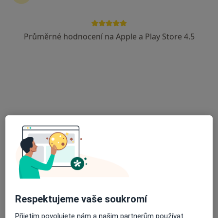
Průměrné hodnocení na Apple a Play Store 4.5
Mgr. Lucie Marková
·
Více
Psycholog, Psychoterapeut
4 názory
Rožmitálova, Blansko
•
Mapa
Terapie Blansko
Psychologické poradenství
Cena nebyla přidána
Tento specialista nenabízí online rezervaci termínu na této adrese.
Rezervovat termín
Respektujeme vaše soukromí
Přijetím povolujete nám a našim partnerům používat