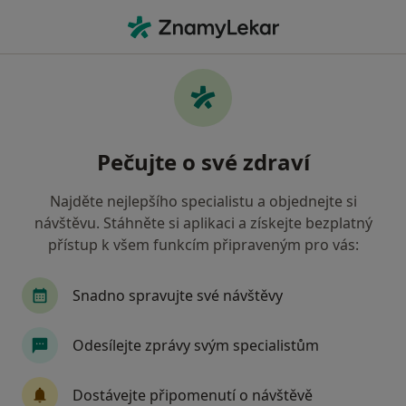
Hla
Generalizované Úzkostné Poruchy • Blansko, jihomoravský
Filtry
• 1
Mapa
Generalizované úzkostné poruchy Blansko
Pečujte o své zdraví
Jak řadíme výsledky vyhledávání?
Najděte nejlepšího specialistu a objednejte si
návštěvu. Stáhněte si aplikaci a získejte bezplatný
Jakého specialistu hledáte?
přístup k všem funkcím připraveným pro vás:
Psycholog
Psychoterapeut
Snadno spravujte své návštěvy
Odesílejte zprávy svým specialistům
Dostávejte připomenutí o návštěvě