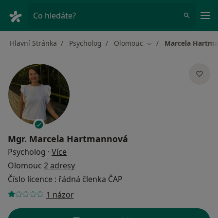
Hla
Co hledáte?
Hlavní Stránka
Psycholog
Olomouc
Marcela Hartm
Změna města
Mgr.
Marcela Hartmannová
o specializacích
Psycholog
·
Více
Olomouc
2 adresy
Číslo licence : řádná členka ČAP
1 názor