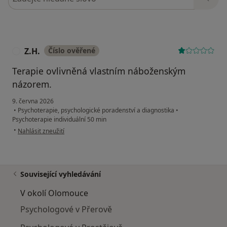
Z.H.
Číslo ověřené
Z
Terapie ovlivněná vlastním náboženským
názorem.
9. června 2026
•
Psychoterapie, psychologické poradenství a diagnostika
•
Psychoterapie individuální 50 min
podle názoru uživatele Z.H.
•
Nahlásit zneužití
Související vyhledávání
V okolí Olomouce
Psychologové v Přerově