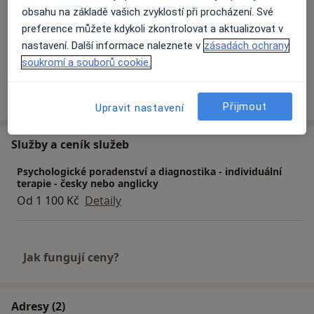
Pacienti, které ošetřuji
obsahu na základě vašich zvyklostí při procházení. Své
preference můžete kdykoli zkontrolovat a aktualizovat v
Dospělí
nastavení. Další informace naleznete v
zásadách ochrany
Děti od 14 let
soukromí a souborů cookie.
Více
o zkušenostech
Přijmout
Upravit nastavení
Služby a ceník služeb
Psychologické poradenství a diagnostika - individuální
terapie - česky nebo anglicky
Od 1 100 Kč
Detaily
Jak fungují ceny?
Adresy (2)