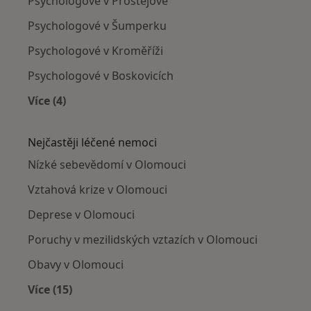
Psychologové v Prostějově
Psychologové v Šumperku
Psychologové v Kroměříži
Psychologové v Boskovicích
Více (4)
Více v kategorii: V okolí Olomouce
Nejčastěji léčené nemoci
Nízké sebevědomí v Olomouci
Vztahová krize v Olomouci
Deprese v Olomouci
Poruchy v mezilidských vztazích v Olomouci
Obavy v Olomouci
Více (15)
Více v kategorii: Nejčastěji léčené nemoci