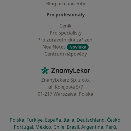
Blog pro pacienty
Pro profesionály
Ceník
Pro specialisty
Pro zdravotnická zařízení
Noa Notes
Novinka
Centrum nápovědy
Kontakt
ZnamyLekar - Hlavní stránka
ZnanyLekarz Sp. z o.o.
ul. Kolejowa 5/7
01-217 Warszawa, Polska
se otevře v nové záložce
se otevře v nové záložce
se otevře v nové záložce
se otevře v nové záložce
se otevře v 
se o
Polska
,
Türkiye
,
España
,
Italia
,
Deutschland
,
Česko
,
se otevře v nové záložce
se otevře v nové záložce
se otevře v nové záložce
se otevře v nové záložc
se otevře v 
se ote
Portugal
,
México
,
Chile
,
Brasil
,
Argentina
,
Perú
,