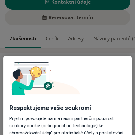
Kontaktní údaje
Rezervovat termín
Zkušenosti
Ceník
Adresy
Názory pacientů (
Zkušenosti
Mým profesním zaměřením i odborným zájmem je
terapeutická práce s dospívajícími a dospělými
klienty i podpora dětí a dospělých v systému
náhradní rodinné péče.
Respektujeme vaše soukromí
Hlavní léčená onemocnění
Sociální fobie
Krize
Obavy
Stres
Přijetím povolujete nám a našim partnerům používat
a11y_sr_more_diseases
Vztahová krize
+5
soubory cookie (nebo podobné technologie) ke
shromažďování údajů pro statistické účely a poskytování