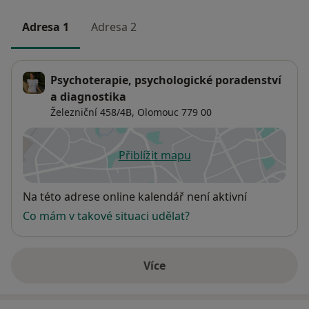
Adresa 1
Adresa 2
Psychoterapie, psychologické poradenství
a diagnostika
Železniční 458/4B,
Olomouc
779 00
Přiblížit mapu
se otevře v nové záložce
Dostupnost
Na této adrese online kalendář není aktivní
Co mám v takové situaci udělat?
Více
o adrese