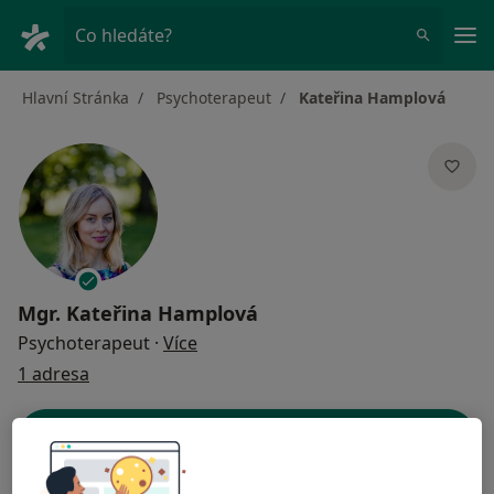
Hla
Co hledáte?
Hlavní Stránka
Psychoterapeut
Kateřina Hamplová
Mgr.
Kateřina Hamplová
o specializacích
Psychoterapeut
·
Více
1 adresa
Kontaktní údaje