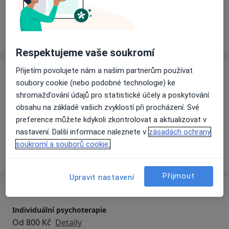
Rezervovat termín
Zkušenosti
Ceník
Adresy
Názory pacientů
Respektujeme vaše soukromí
Přijetím povolujete nám a našim partnerům používat
Zkušenosti
soubory cookie (nebo podobné technologie) ke
Hlavní léčená onemocnění
shromažďování údajů pro statistické účely a poskytování
Vztahová krize
Poruchy v mezilidských vztazích
obsahu na základě vašich zvyklostí při procházení. Své
a11y_sr_more_di
Krize
Obavy
Emocionální krize
+3
preference můžete kdykoli zkontrolovat a aktualizovat v
nastavení. Další informace naleznete v
zásadách ochrany
soukromí a souborů cookie.
Více
o zkušenostech
Přijmout
Upravit nastavení
Služby a ceník služeb
Individuální psychoterapie
Od 800 Kč
Detaily