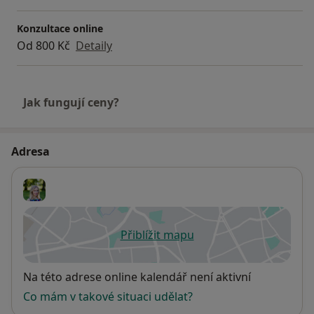
Konzultace online
Od 800 Kč
Detaily
Jak fungují ceny?
Adresa
Přiblížit mapu
se otevře v nové záložce
Dostupnost
Na této adrese online kalendář není aktivní
Co mám v takové situaci udělat?