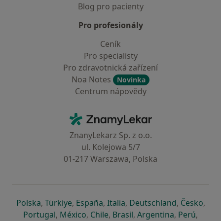
Blog pro pacienty
Pro profesionály
Ceník
Pro specialisty
Pro zdravotnická zařízení
Noa Notes
Novinka
Centrum nápovědy
Kontakt
ZnamyLekar - Hlavní stránka
ZnanyLekarz Sp. z o.o.
ul. Kolejowa 5/7
01-217 Warszawa, Polska
se otevře v nové záložce
se otevře v nové záložce
se otevře v nové záložce
se otevře v nové záložce
se otevře v 
se o
Polska
,
Türkiye
,
España
,
Italia
,
Deutschland
,
Česko
,
se otevře v nové záložce
se otevře v nové záložce
se otevře v nové záložce
se otevře v nové záložc
se otevře v 
se ote
Portugal
,
México
,
Chile
,
Brasil
,
Argentina
,
Perú
,