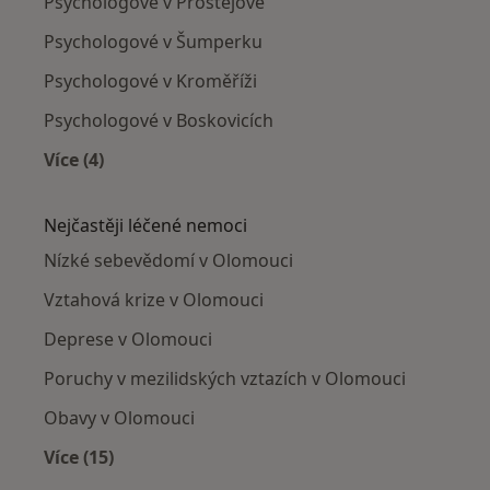
Psychologové v Prostějově
Psychologové v Šumperku
Psychologové v Kroměříži
Psychologové v Boskovicích
Více (4)
Více v kategorii: V okolí Olomouce
Nejčastěji léčené nemoci
Nízké sebevědomí v Olomouci
Vztahová krize v Olomouci
Deprese v Olomouci
Poruchy v mezilidských vztazích v Olomouci
Obavy v Olomouci
Více (15)
Více v kategorii: Nejčastěji léčené nemoci