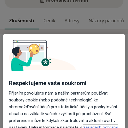
Rezervovat termín
Zkušenosti
Ceník
Adresy
Názory pacientů
Zkušenosti
Individuální psychologická a psychoterapeutická péče
na míru Vašim potřebám. Osobně v centru Olomouce
nebo online. Ve své terapeutické praxi se nejčastěji
věnuji tématům jako jsou úzkosti, poruchy nálad,
problémy ve vztazích, zvládání stresu a náročných
Respektujeme vaše soukromí
situací, osobnostní rozvoj apod. Jsem LGBTQ+ friendly.
Přijetím povolujete nám a našim partnerům používat
O mně
Více
soubory cookie (nebo podobné technologie) ke
shromažďování údajů pro statistické účely a poskytování
Odborník na:
obsahu na základě vašich zvyklostí při procházení. Své
Poradenská psychologie
preference můžete kdykoli zkontrolovat a aktualizovat v
Psychoterapie
nastavení. Další informace naleznete v
zásadách ochrany