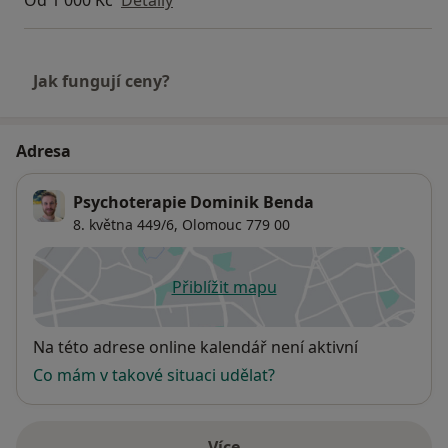
Od 1 000 Kč
Detaily
Jak fungují ceny?
Adresa
Psychoterapie Dominik Benda
8. května 449/6,
Olomouc
779 00
Přiblížit mapu
se otevře v nové záložce
Dostupnost
Na této adrese online kalendář není aktivní
Co mám v takové situaci udělat?
Více