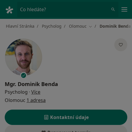
Hla
Co hledáte?
Hlavní Stránka
Psycholog
Olomouc
Dominik Benda
Změna města
Mgr.
Dominik Benda
o specializacích
Psycholog
·
Více
Olomouc
1 adresa
Kontaktní údaje