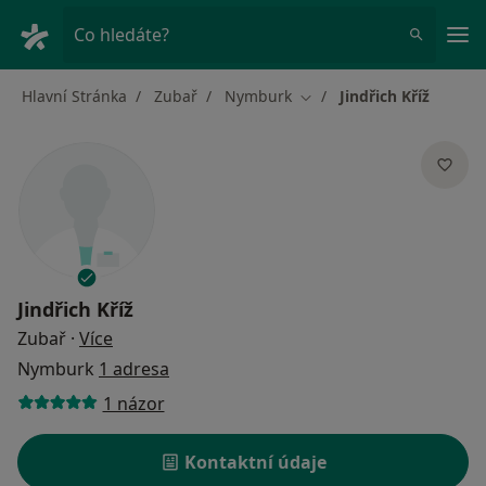
Hla
Co hledáte?
Hlavní Stránka
Zubař
Nymburk
Jindřich Kříž
Změna města
Jindřich Kříž
o specializacích
Zubař
·
Více
Nymburk
1 adresa
1 názor
Kontaktní údaje