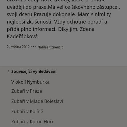
uvádějí do praxe.Má velice šikovného zástupce ,
svoji dceru.Pracuje dokonale. Mám s nimi ty
nejlepší zkušenosti. Vždy ochotně poradí a
přidá plno informací. Díky jim. Zdena
Kadeřábková
podle názoru uživatele Kadeřábková
2. května 2012
•
•
•
Nahlásit zneužití
Související vyhledávání
V okolí Nymburka
Zubaři v Praze
Zubaři v Mladé Boleslavi
Zubaři v Kolíně
Zubaři v Kutné Hoře