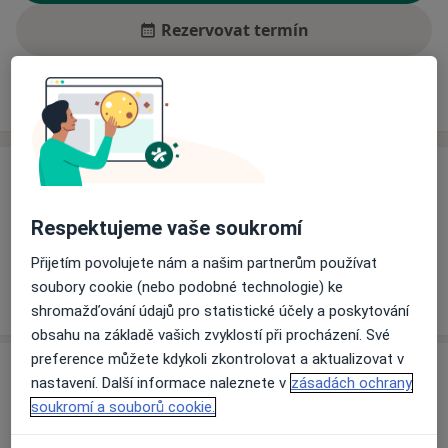
Rezervovat termín
Ceník
Adresy
Názory pacientů (1)
Ceník
Informace o službách a cenách nejsou k dispozici
Respektujeme vaše soukromí
Tento specialista ještě nepřidával žádné informace o
Přijetím povolujete nám a našim partnerům používat
svých službách.
soubory cookie (nebo podobné technologie) ke
shromažďování údajů pro statistické účely a poskytování
obsahu na základě vašich zvyklostí při procházení. Své
preference můžete kdykoli zkontrolovat a aktualizovat v
Adresa
nastavení. Další informace naleznete v
zásadách ochrany
soukromí a souborů cookie.
Soukromá klinická mikrobiologie
Školní 406,
Nymburk
28802