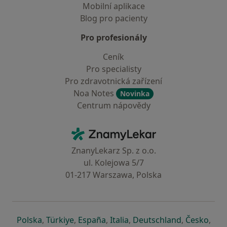
Mobilní aplikace
Blog pro pacienty
Pro profesionály
Ceník
Pro specialisty
Pro zdravotnická zařízení
Noa Notes
Novinka
Centrum nápovědy
Kontakt
ZnamyLekar - Hlavní stránka
ZnanyLekarz Sp. z o.o.
ul. Kolejowa 5/7
01-217 Warszawa, Polska
se otevře v nové záložce
se otevře v nové záložce
se otevře v nové záložce
se otevře v nové záložce
se otevře v 
se o
Polska
,
Türkiye
,
España
,
Italia
,
Deutschland
,
Česko
,