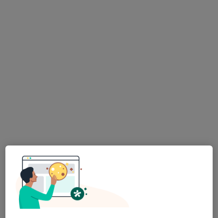
lékař Maryana Kovalchuk
·
Více
Zubař
730 názorů
Na Poříčním právu 376/1, Praha
•
Mapa
HOLISTIC DENTAL AND PHYSIO CENTRE s.r.o.
Tento specialista nenabízí online rezervaci termínu na této adrese.
Rezervovat termín
MUDr. Antonín Dědič
·
Více
Zubař