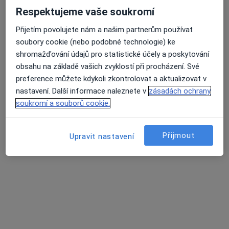
4 názory
Respektujeme vaše soukromí
Korunky. Můstky.Náhrady celkově, částečné.
Přijetím povolujete nám a našim partnerům používat
soubory cookie (nebo podobné technologie) ke
Léčení kořenovych kanálků.
shromažďování údajů pro statistické účely a poskytování
Vyplní fotopolimerni, skloionomerni,AMG
obsahu na základě vašich zvyklostí při procházení. Své
preference můžete kdykoli zkontrolovat a aktualizovat v
Adresa 1
Adresa 2
nastavení. Další informace naleznete v
zásadách ochrany
soukromí a souborů cookie.
Opatovská 1763/11, Praha
•
Mapa
Medidentclinic,s.r.o
Přijmout
Upravit nastavení
Bělení zubů
8 000 Kč
Tento specialista nenabízí online rezervaci termínu na této adrese.
Rezervovat termín