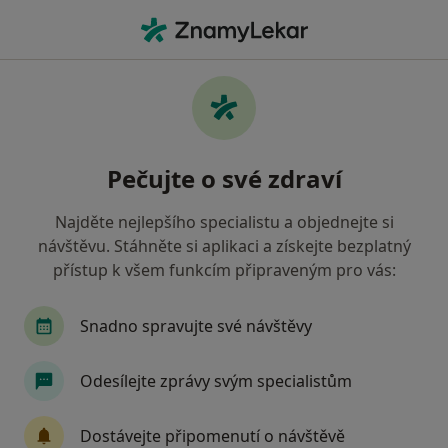
Hla
Zubař • Nymburk, středočeský
Filtry
• 1
Mapa
Doporučení zubaři s Oborová zdravotní
Pečujte o své zdraví
pojišťovna Nymburk
Jak řadíme výsledky vyhledávání?
Najděte nejlepšího specialistu a objednejte si
návštěvu. Stáhněte si aplikaci a získejte bezplatný
přístup k všem funkcím připraveným pro vás:
Snadno spravujte své návštěvy
Odesílejte zprávy svým specialistům
MUDr. Romana Husáková
Dostávejte připomenutí o návštěvě
Zubař