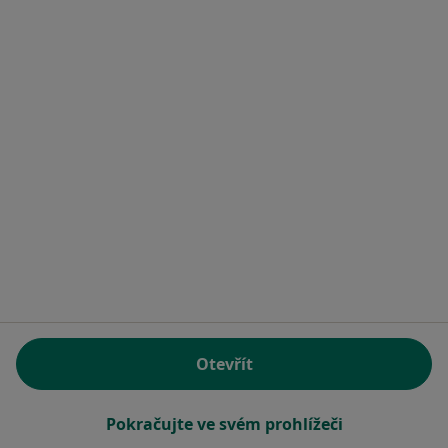
MUDr. Oskar Holoubek
Zubař
Okružní 2160, Nymburk
•
Mapa
Soukromá zubní ordinace
Tento specialista nenabízí online rezervaci termínu na této adrese.
Rezervovat termín
Otevřít
Pokračujte ve svém prohlížeči