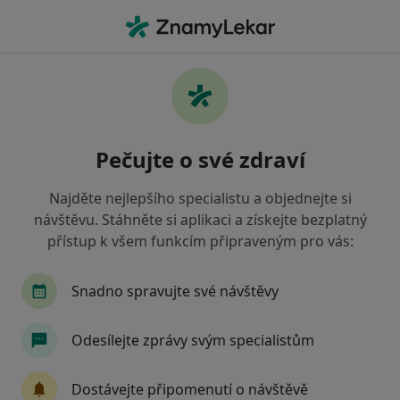
Hla
Internista • Nymburk, středočeský
Filtry
• 1
Mapa
Doporučení internisté s Oborová zdravotní
Pečujte o své zdraví
pojišťovna Nymburk
Jak řadíme výsledky vyhledávání?
Najděte nejlepšího specialistu a objednejte si
návštěvu. Stáhněte si aplikaci a získejte bezplatný
přístup k všem funkcím připraveným pro vás:
Snadno spravujte své návštěvy
Odesílejte zprávy svým specialistům
MUDr. Olga Kočová
Dostávejte připomenutí o návštěvě
Internista, Plicní lékař