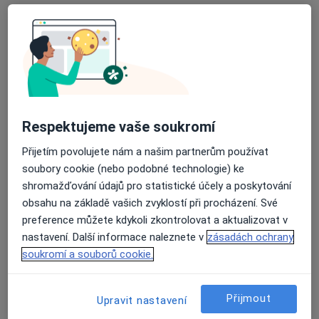
Nemocnice Nymburk
Tento specialista nenabízí online rezervaci termínu na této adrese.
Rezervovat termín
Respektujeme vaše soukromí
Přijetím povolujete nám a našim partnerům používat
soubory cookie (nebo podobné technologie) ke
shromažďování údajů pro statistické účely a poskytování
obsahu na základě vašich zvyklostí při procházení. Své
preference můžete kdykoli zkontrolovat a aktualizovat v
MUDr. Jana Forstová
nastavení. Další informace naleznete v
zásadách ochrany
Internista
soukromí a souborů cookie.
Žižkova 282, Český Brod
•
Mapa
Nemocnice Český Brod DIOP
Přijmout
Upravit nastavení
Tento specialista nenabízí online rezervaci termínu na této adrese.