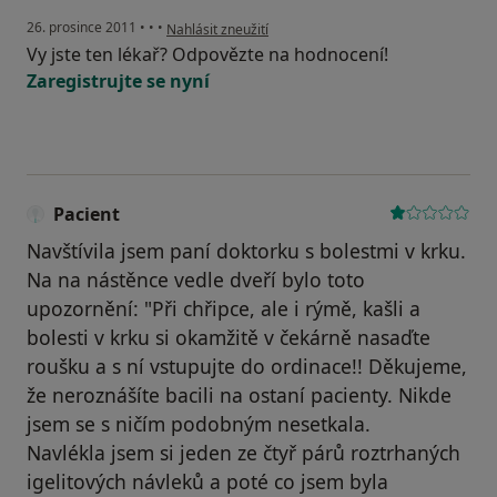
podle názoru uživatele Pacient
26. prosince 2011
•
•
•
Nahlásit zneužití
Vy jste ten lékař? Odpovězte na hodnocení!
Zaregistrujte se nyní
Pacient
Navštívila jsem paní doktorku s bolestmi v krku.
Na na nástěnce vedle dveří bylo toto
upozornění: "Při chřipce, ale i rýmě, kašli a
bolesti v krku si okamžitě v čekárně nasaďte
roušku a s ní vstupujte do ordinace!! Děkujeme,
že neroznášíte bacili na ostaní pacienty. Nikde
jsem se s ničím podobným nesetkala.
Navlékla jsem si jeden ze čtyř párů roztrhaných
igelitových návleků a poté co jsem byla