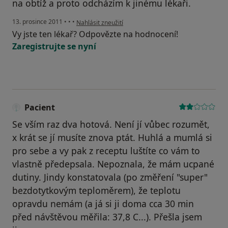
na obtíž a proto odcházím k jinému lékaři.
podle názoru uživatele Pacient
13. prosince 2011
•
•
•
Nahlásit zneužití
Vy jste ten lékař? Odpovězte na hodnocení!
Zaregistrujte se nyní
Pacient
Se vším raz dva hotová. Není jí vůbec rozumět,
x krát se jí musíte znova ptát. Huhlá a mumlá si
pro sebe a vy pak z receptu luštíte co vám to
vlastně předepsala. Nepoznala, že mám ucpané
dutiny. Jindy konstatovala (po změření "super"
bezdotytkovým teploměrem), že teplotu
opravdu nemám (a já si ji doma cca 30 min
před návštěvou měřila: 37,8 C...). Přešla jsem