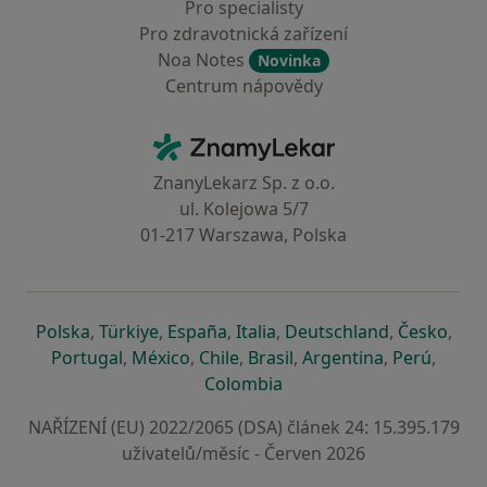
Pro specialisty
Pro zdravotnická zařízení
Noa Notes
Novinka
Centrum nápovědy
Kontakt
ZnamyLekar - Hlavní stránka
ZnanyLekarz Sp. z o.o.
ul. Kolejowa 5/7
01-217 Warszawa, Polska
se otevře v nové záložce
se otevře v nové záložce
se otevře v nové záložce
se otevře v nové záložce
se otevře v 
se o
Polska
,
Türkiye
,
España
,
Italia
,
Deutschland
,
Česko
,
se otevře v nové záložce
se otevře v nové záložce
se otevře v nové záložce
se otevře v nové záložc
se otevře v 
se ote
Portugal
,
México
,
Chile
,
Brasil
,
Argentina
,
Perú
,
se otevře v nové záložce
Colombia
NAŘÍZENÍ (EU) 2022/2065 (DSA) článek 24: 15.395.179
uživatelů/měsíc - Červen 2026