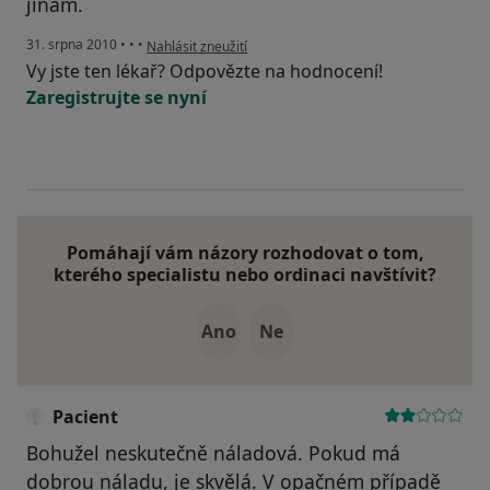
jinam.
podle názoru uživatele Pacient
31. srpna 2010
•
•
•
Nahlásit zneužití
Vy jste ten lékař? Odpovězte na hodnocení!
Zaregistrujte se nyní
Pomáhají vám názory rozhodovat o tom,
kterého specialistu nebo ordinaci navštívit?
Ano
Ne
Pacient
Bohužel neskutečně náladová. Pokud má
dobrou náladu, je skvělá. V opačném případě