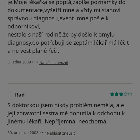
je.Moje lékařka se poptá,zapíše poznámky do
dokumentace,vyšetří mne a vždy mi stanoví
správnou diagnosu,event. mne pošle k
odborníkovi,
nestalo s naší rodině,že by došlo k omylu
diagnosy.Co potřebuji se zeptám,lékař má léčit
a ne vést plané řeči.
podle názoru uživatele Nováková
3. ledna 2009
•
•
•
Nahlásit zneužití
Rad
R
S doktorkou jsem nikdy problém neměla, ale
její zdravotní sestra mě donutila k odchodu k
jinému lékaři. Nepříjemná, neochotná.
podle názoru uživatele Rad
30. prosince 2008
•
•
•
Nahlásit zneužití