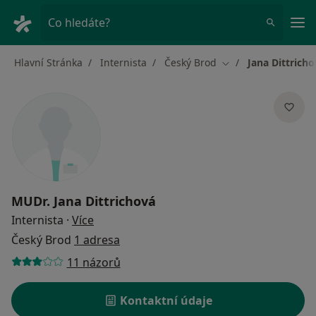
Hla
Co hledáte?
Hlavní Stránka
Internista
Český Brod
Jana Dittrich
Změna města
MUDr.
Jana Dittrichová
o specializacích
Internista
·
Více
Český Brod
1 adresa
11 názorů
Kontaktní údaje