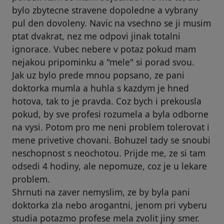
bylo zbytecne stravene dopoledne a vybrany
pul den dovoleny. Navic na vsechno se ji musim
ptat dvakrat, nez me odpovi jinak totalni
ignorace. Vubec nebere v potaz pokud mam
nejakou pripominku a "mele" si porad svou.
Jak uz bylo prede mnou popsano, ze pani
doktorka mumla a huhla s kazdym je hned
hotova, tak to je pravda. Coz bych i prekousla
pokud, by sve profesi rozumela a byla odborne
na vysi. Potom pro me neni problem tolerovat i
mene privetive chovani. Bohuzel tady se snoubi
neschopnost s neochotou. Prijde me, ze si tam
odsedi 4 hodiny, ale nepomuze, coz je u lekare
problem.
Shrnuti na zaver nemyslim, ze by byla pani
doktorka zla nebo arogantni, jenom pri vyberu
studia potazmo profese mela zvolit jiny smer.