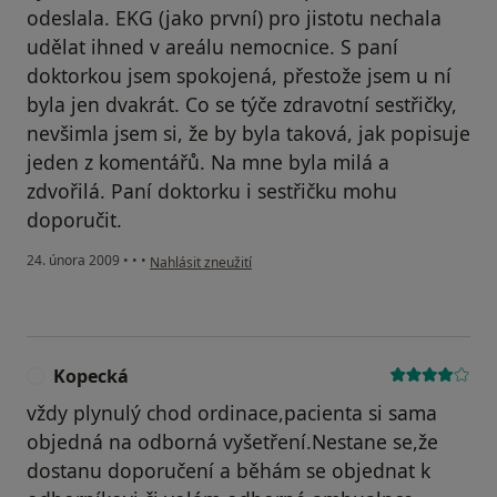
odeslala. EKG (jako první) pro jistotu nechala
udělat ihned v areálu nemocnice. S paní
doktorkou jsem spokojená, přestože jsem u ní
byla jen dvakrát. Co se týče zdravotní sestřičky,
nevšimla jsem si, že by byla taková, jak popisuje
jeden z komentářů. Na mne byla milá a
zdvořilá. Paní doktorku i sestřičku mohu
doporučit.
podle názoru uživatele Marcela H.
24. února 2009
•
•
•
Nahlásit zneužití
Kopecká
K
vždy plynulý chod ordinace,pacienta si sama
objedná na odborná vyšetření.Nestane se,že
dostanu doporučení a běhám se objednat k