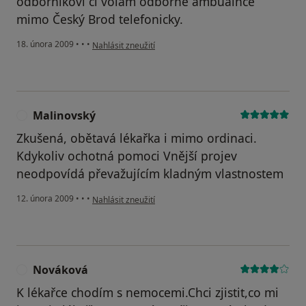
odborníkovi či volám odborné ambualnce
mimo Český Brod telefonicky.
podle názoru uživatele Kopecká
18. února 2009
•
•
•
Nahlásit zneužití
Malinovský
M
Zkušená, obětavá lékařka i mimo ordinaci.
Kdykoliv ochotná pomoci Vnější projev
neodpovídá převažujícím kladným vlastnostem
podle názoru uživatele Malinovský
12. února 2009
•
•
•
Nahlásit zneužití
Nováková
N
K lékařce chodím s nemocemi.Chci zjistit,co mi