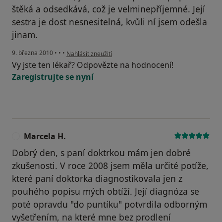
štěká a odsedkává, což je velminepříjemné. Její
sestra je dost nesnesitelná, kvůli ní jsem odešla
jinam.
podle názoru uživatele Pacient
9. března 2010
•
•
•
Nahlásit zneužití
Vy jste ten lékař? Odpovězte na hodnocení!
Zaregistrujte se nyní
Marcela H.
M
Dobrý den, s paní doktrkou mám jen dobré
zkušenosti. V roce 2008 jsem měla určité potíže,
které paní doktorka diagnostikovala jen z
pouhého popisu mých obtíží. Její diagnóza se
poté opravdu "do puntíku" potvrdila odborným
vyšetřením, na které mne bez prodlení