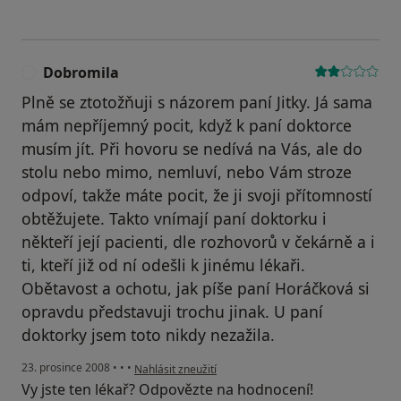
Dobromila
D
Plně se ztotožňuji s názorem paní Jitky. Já sama
mám nepříjemný pocit, když k paní doktorce
musím jít. Při hovoru se nedívá na Vás, ale do
stolu nebo mimo, nemluví, nebo Vám stroze
odpoví, takže máte pocit, že ji svoji přítomností
obtěžujete. Takto vnímají paní doktorku i
někteří její pacienti, dle rozhovorů v čekárně a i
ti, kteří již od ní odešli k jinému lékaři.
Obětavost a ochotu, jak píše paní Horáčková si
opravdu představuji trochu jinak. U paní
doktorky jsem toto nikdy nezažila.
podle názoru uživatele Dobromila
23. prosince 2008
•
•
•
Nahlásit zneužití
Vy jste ten lékař? Odpovězte na hodnocení!