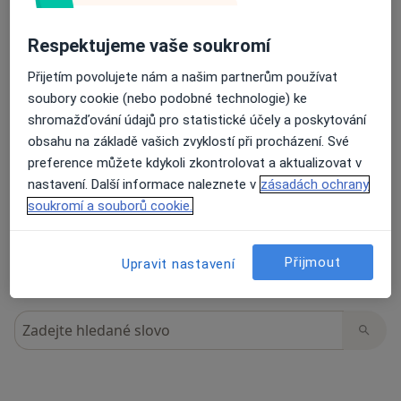
Respektujeme vaše soukromí
11 názorů
Přijetím povolujete nám a našim partnerům používat
soubory cookie (nebo podobné technologie) ke
shromažďování údajů pro statistické účely a poskytování
Recenze pacientů jsou pro nás důležité.
obsahu na základě vašich zvyklostí při procházení. Své
Specialisté nemají možnost zaplatit za
preference můžete kdykoli zkontrolovat a aktualizovat v
odstranění nebo změnu recenze pacienta.
nastavení. Další informace naleznete v
zásadách ochrany
Další informace o názorech
Další informace.
soukromí a souborů cookie.
Přijmout
Upravit nastavení
Hledejte v názorech