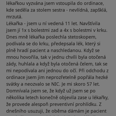
lékařkou vyzvána jsem vstoupila do ordinace,
kde seděla za stolem sestra - nevlídná, zapšklá,
mrzutá.
Lékařka - jsem u ní vedená 11 let. Navštívila
jsem jí 1x s bolestmi zad a 4x s bolestmi v krku.
Dnes mně lékařka poslechla stetoskopem,
podívala se do krku, předepsala lék, který si
plně hradí pacient a naschledanou. Když se
mnou hovořila, tak v jednu chvíli byla otočená
zády, huhlala a když byla otočená čelem, tak se
mi nepodívala ani jednou do očí. Při odchodu z
ordinace jsem jim neprozřetelně popřála hezké
svátky a neozvalo se NIC. Je mi skoro 57 let.
Domnívala jsem se, že když už jsem se po
několika letech konečně objevila zase u lékařky,
že provede alespoň preventivní prohlídku. Z
dnešního usuzuji, že oběma dámám je pacient