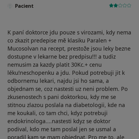
Pacient
K paní doktorce jdu pouze s virozami, kdy nema
co zkazit predepise mě klasiku Paralen +
Mucosolvan na recept, prestože jsou leky bezne
dostupne v lekarne bez predpisu!!! a tudiz
nemusim za kazdy platit 30Kc.+ cenu
léku!neschopenku a jdu. Pokud potrebuji jit k
odbornemu lekari, najdu jsi ho sama, a
objednam se, coz nastesti uz neni problem. Po
zkusenostech s pani doktorkou, kdy me se
stitnou zlazou poslala na diabetologii, kde na
me koukali, co tam chci, kdyz potrebuji
endokrinologa....nastesti kdyz se doktor
podival, kdo me tam poslal jen se usmal a
poradil kam se mam objednat. Pro me to, ale