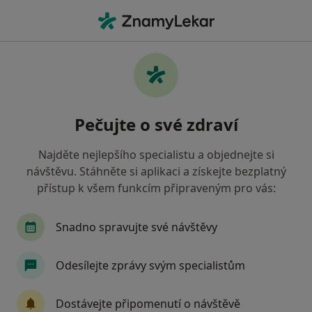
Hla
Praktický Lékař • Český Brod, středočeský
Filtry
Mapa
Praktický lékař Český Brod
Pečujte o své zdraví
Jak řadíme výsledky vyhledávání?
Najděte nejlepšího specialistu a objednejte si
návštěvu. Stáhněte si aplikaci a získejte bezplatný
Jakou pojišťovnu máte?
přístup k všem funkcím připraveným pro vás:
Zdravotní pojišťovna ministerstva vnitra ČR
O
Snadno spravujte své návštěvy
Odesílejte zprávy svým specialistům
Dostávejte připomenutí o návštěvě