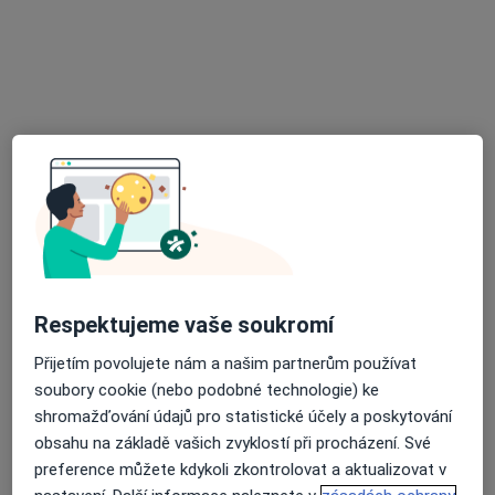
MUDr. Zdeněk Kašpar
Praktický lékař
17 názorů
Okružní 2160, Nymburk
•
Mapa
Poliklinika, Nymburk
Tento specialista nenabízí online rezervaci termínu na této adrese.
Rezervovat termín
Respektujeme vaše soukromí
Přijetím povolujete nám a našim partnerům používat
soubory cookie (nebo podobné technologie) ke
shromažďování údajů pro statistické účely a poskytování
obsahu na základě vašich zvyklostí při procházení. Své
MUDr. Irena Losmannová
preference můžete kdykoli zkontrolovat a aktualizovat v
Praktický lékař