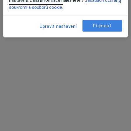
nastavení. Další informace naleznete v
zásadách ochrany
5 názorů
soukromí a souborů cookie.
Náměstí 5.května, 2/12, Čelákovice
•
Mapa
Tento specialista nenabízí online rezervaci termínu na této adrese.
Přijmout
Upravit nastavení
Rezervovat termín
MUDr. Vít Vokrouhlík
Praktický lékař
17 názorů
Krále Jiřího 93, Český Brod
•
Mapa