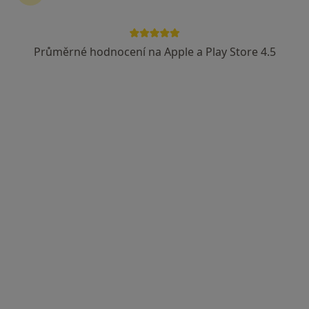
Průměrné hodnocení na Apple a Play Store 4.5
MUDr. Marie Zahradníková
Praktický lékař, Internista
10 názorů
Staňkovského 1643, Čelákovice
•
Mapa
Zdravotnické středisko
Tento specialista nenabízí online rezervaci termínu na této adrese.
Rezervovat termín