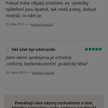
Pokud máte nějaký problém, ev. výsledky
vyšetření jsou špatné, tak nedá pokoj, dokud
nezjistí, co vám je
podle názoru uživatele Váš účet byl odstraněn
31. října 2013
•
•
•
Nahlásit zneužití
Váš účet byl odstraněn
jsem velmi spokojena,je ochotný
,vstřícný..bezkonkurenční ,praktický lékař
podle názoru uživatele Váš účet byl odstraněn
26. srpna 2013
•
•
•
Nahlásit zneužití
Pomáhají vám názory rozhodovat o tom,
kterého specialistu nebo ordinaci navštívit?