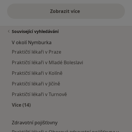
Zobrazit více
výše uvedené názory
Související vyhledávání
V okolí Nymburka
Praktičtí lékaři v Praze
Praktičtí lékaři v Mladé Boleslavi
Praktičtí lékaři v Kolíně
Praktičtí lékaři v Jičíně
Praktičtí lékaři v Turnově
Více (14)
Více v kategorii: V okolí Nymburka
Zdravotní pojišťovny
Praktičtí lékaři s Oborová zdravotní pojišťovna v