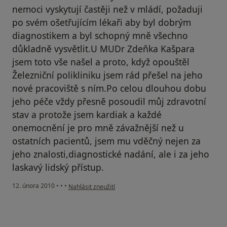
nemoci vyskytují častěji než v mládí, požaduji
po svém ošetřujícím lékaři aby byl dobrým
diagnostikem a byl schopný mně všechno
důkladně vysvětlit.U MUDr Zdeňka Kašpara
jsem toto vše našel a proto, když opouštěl
Železniční polikliniku jsem rád přešel na jeho
nové pracoviště s ním.Po celou dlouhou dobu
jeho péče vždy přesně posoudil můj zdravotní
stav a protože jsem kardiak a každé
onemocnění je pro mně závažnější než u
ostatních pacientů, jsem mu vděčný nejen za
jeho znalosti,diagnostické nadání, ale i za jeho
laskavý lidský přístup.
podle názoru uživatele Váš účet byl odstraněn
12. února 2010
•
•
•
Nahlásit zneužití