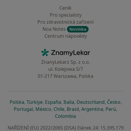
Ceník
Pro specialisty
Pro zdravotnická zařízení
Noa Notes
Novinka
Centrum nápovědy
Kontakt
ZnamyLekar - Hlavní stránka
ZnanyLekarz Sp. z o.o.
ul. Kolejowa 5/7
01-217 Warszawa, Polska
se otevře v nové záložce
se otevře v nové záložce
se otevře v nové záložce
se otevře v nové záložce
se otevře v 
se o
Polska
,
Türkiye
,
España
,
Italia
,
Deutschland
,
Česko
,
se otevře v nové záložce
se otevře v nové záložce
se otevře v nové záložce
se otevře v nové záložc
se otevře v 
se ote
Portugal
,
México
,
Chile
,
Brasil
,
Argentina
,
Perú
,
se otevře v nové záložce
Colombia
NAŘÍZENÍ (EU) 2022/2065 (DSA) článek 24: 15.395.179