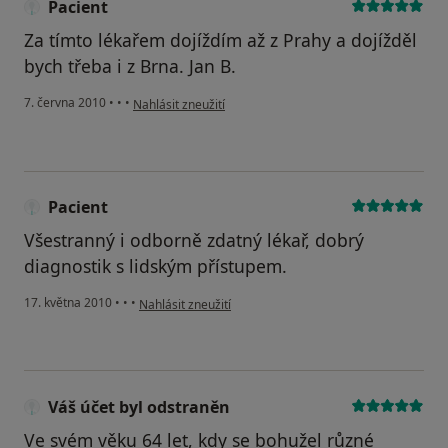
Pacient
Za tímto lékařem dojíždím až z Prahy a dojížděl
bych třeba i z Brna. Jan B.
podle názoru uživatele Pacient
7. června 2010
•
•
•
Nahlásit zneužití
Pacient
Všestranný i odborně zdatný lékař, dobrý
diagnostik s lidským přístupem.
podle názoru uživatele Pacient
17. května 2010
•
•
•
Nahlásit zneužití
Váš účet byl odstraněn
Ve svém věku 64 let, kdy se bohužel různé