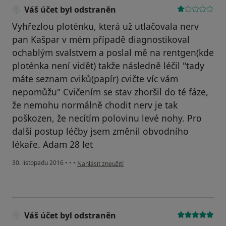
Váš účet byl odstraněn
Vyhřezlou ploténku, která už utlačovala nerv
pan Kašpar v mém případě diagnostikoval
ochablým svalstvem a poslal mě na rentgen(kde
ploténka není vidět) takže následně léčil "tady
máte seznam cviků(papír) cvičte víc vám
nepomůžu" Cvičením se stav zhoršil do té fáze,
že nemohu normálně chodit nerv je tak
poškozen, že necítím polovinu levé nohy. Pro
další postup léčby jsem změnil obvodního
lékaře. Adam 28 let
podle názoru uživatele Váš účet byl odstraněn
30. listopadu 2016
•
•
•
Nahlásit zneužití
Váš účet byl odstraněn