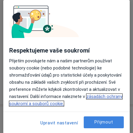
Přiblížit mapu
se otevře v nové záložce
Dostupnost
Na této adrese online kalendář není aktivní
Co mám v takové situaci udělat?
Respektujeme vaše soukromí
Způsoby platby (soukromé návštěvy)
Přijetím povolujete nám a našim partnerům používat
soubory cookie (nebo podobné technologie) ke
Na teto adrese lékař přijímá pacienty na pojišťovnu
shromažďování údajů pro statistické účely a poskytování
Detaily
obsahu na základě vašich zvyklostí při procházení. Své
preference můžete kdykoli zkontrolovat a aktualizovat v
Více
o adrese
nastavení. Další informace naleznete v
zásadách ochrany
soukromí a souborů cookie.
Názory
Přijmout
Upravit nastavení
Přidejte svůj názor