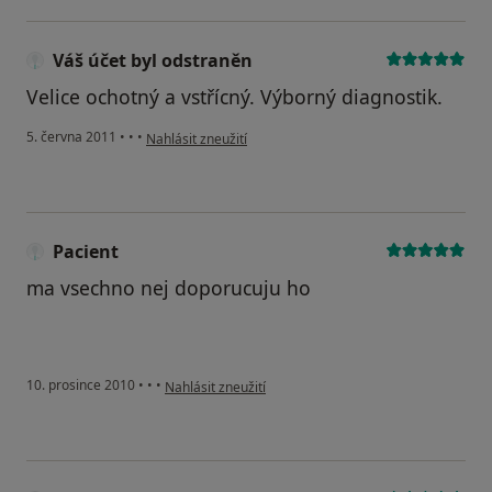
Váš účet byl odstraněn
Velice ochotný a vstřícný. Výborný diagnostik.
podle názoru uživatele Váš účet byl odstraněn
5. června 2011
•
•
•
Nahlásit zneužití
Pacient
ma vsechno nej doporucuju ho
podle názoru uživatele Pacient
10. prosince 2010
•
•
•
Nahlásit zneužití