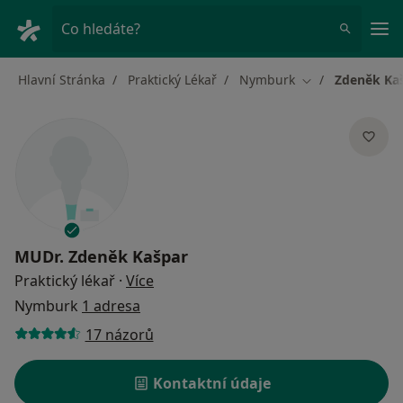
Hla
Co hledáte?
Hlavní Stránka
Praktický Lékař
Nymburk
Zdeněk Ka
Změna města
MUDr.
Zdeněk Kašpar
o specializacích
Praktický lékař
·
Více
Nymburk
1 adresa
17 názorů
Kontaktní údaje