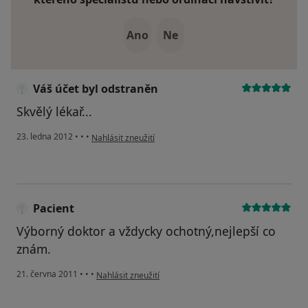
Ano
Ne
Váš účet byl odstraněn
Skvělý lékař...
podle názoru uživatele Váš účet byl odstraněn
23. ledna 2012
•
•
•
Nahlásit zneužití
Pacient
Výborný doktor a vždycky ochotný,nejlepší co
znám.
podle názoru uživatele Pacient
21. června 2011
•
•
•
Nahlásit zneužití