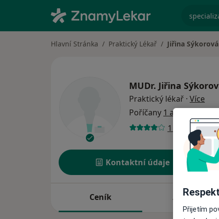
specializ
Hlavní Stránka
Praktický Lékař
Jiřina Sýkorová
MUDr.
Jiřina Sýkoro
o sp
Praktický lékař
·
Více
Poříčany
1 adresa
1 názor
Kontaktní údaje
Respekt
Ceník
Adresy
Přijetím p