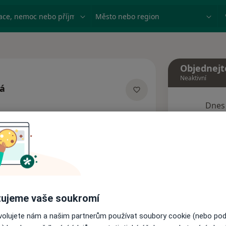
ace, nemoc nebo příjmení
Město nebo region
Objednejt
Neaktivní
vá
ecializacích
Dnes
7 Srpen
Tento 
Rezervovat termín
ujeme vaše soukromí
Názory pacientů (1)
ovolujete nám a našim partnerům používat soubory cookie (nebo po