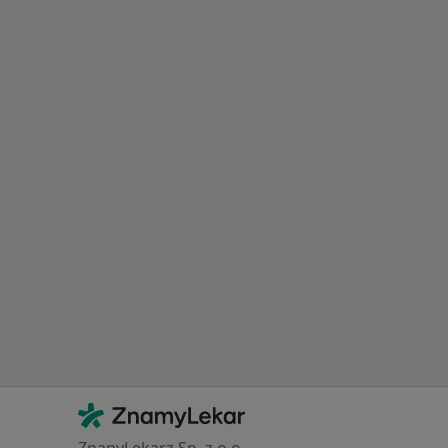
Kontakt
ZnamyLekar - Hlavní stránka