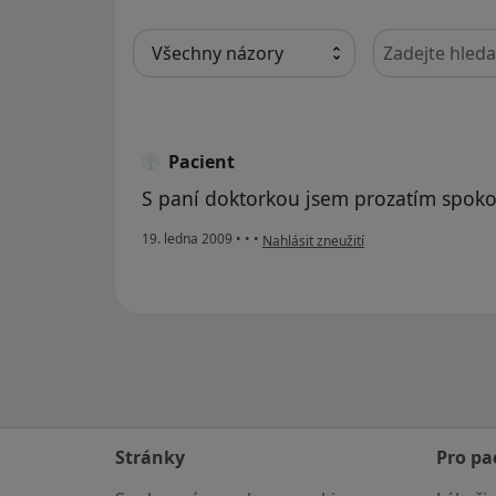
Hledejte v ná
Pacient
S paní doktorkou jsem prozatím spoko
podle názoru uživatele Pacient
19. ledna 2009
•
•
•
Nahlásit zneužití
Stránky
Pro pa