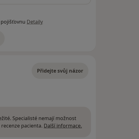
 pojišťovnu
Detaily
adrese
Přidejte svůj názor
žité. Specialisté nemají možnost
Další informace o názor
 recenze pacienta.
Další informace.