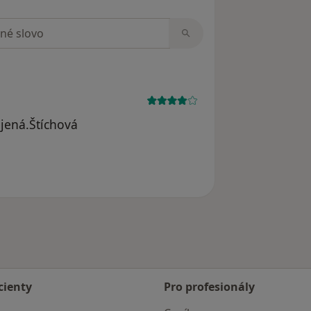
zorech
jená.Štíchová
cienty
Pro profesionály