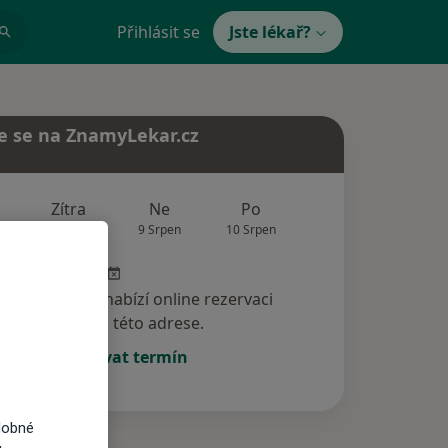
Přihlásit se
Jste lékař?
e se na ZnamyLekar.cz
Zítra
Ne
Po
Út
St
8 Srpen
9 Srpen
10 Srpen
11 Srpen
12 Srp
specialista nenabízí online rezervaci
termínu na této adrese.
Rezervovat termín
dobné