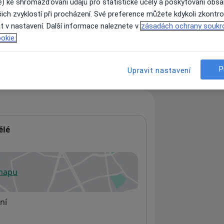
e) ke shromažďování údajů pro statistické účely a poskytování obs
ich zvyklostí při procházení. Své preference můžete kdykoli zkontro
t v nastavení. Další informace naleznete v
zásadách ochrany soukr
ách nejsou k dispozici
okie.
ádné informace o svých službách.
P
Upravit nastavení
ělé
 mapu
 otevře v nové záložce
ní