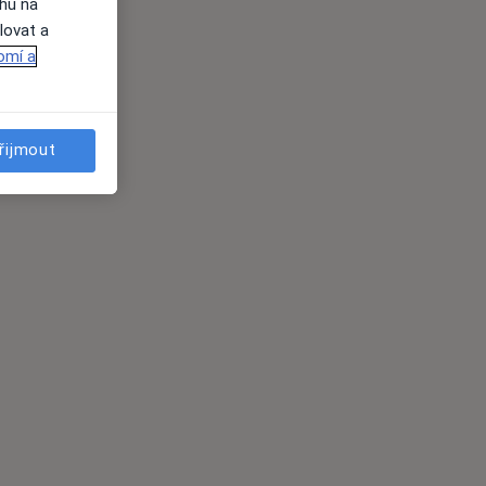
ahu na
lovat a
omí a
řijmout