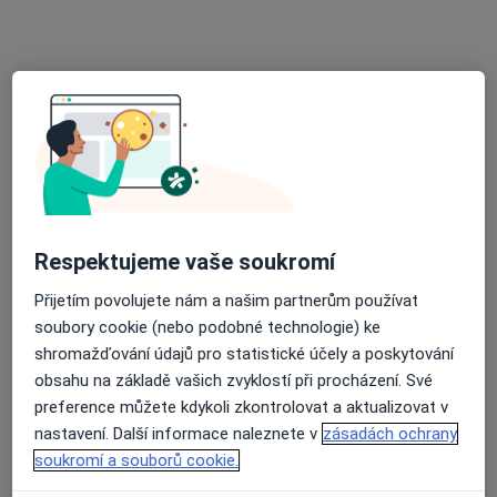
Palackého 576,
•
Mapa
Interní ambulance,Ambu Med s.r.o.
Tento specialista nenabízí online rezervaci termínu na této adrese.
Rezervovat termín
Respektujeme vaše soukromí
Přijetím povolujete nám a našim partnerům používat
soubory cookie (nebo podobné technologie) ke
shromažďování údajů pro statistické účely a poskytování
MUDr. Olga Kočová
obsahu na základě vašich zvyklostí při procházení. Své
preference můžete kdykoli zkontrolovat a aktualizovat v
Internista, Plicní lékař
nastavení. Další informace naleznete v
zásadách ochrany
11 názorů
soukromí a souborů cookie.
Jiráskova 252/III, Poděbrady
•
Mapa