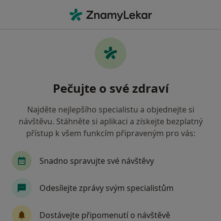
Hla
Internista • Nymburk, středočeský
Filtry
• 1
Mapa
Doporučení internisté s Zaměstnanecká
Pečujte o své zdraví
pojišťovna Škoda Nymburk
Jak řadíme výsledky vyhledávání?
Najděte nejlepšího specialistu a objednejte si
návštěvu. Stáhněte si aplikaci a získejte bezplatný
přístup k všem funkcím připraveným pro vás:
Snadno spravujte své návštěvy
Odesílejte zprávy svým specialistům
MUDr. Věra Abrahámová
Dostávejte připomenutí o návštěvě
Internista, Gastroenterolog