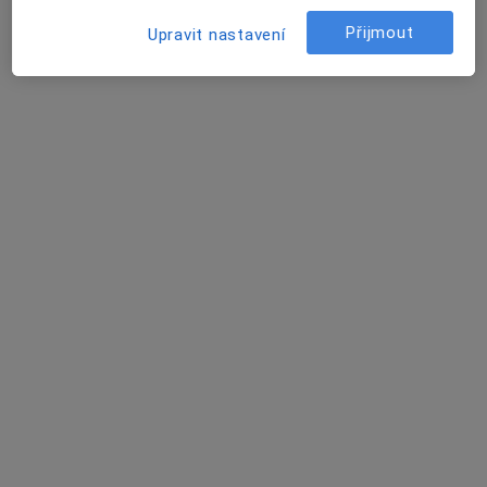
Soukromá ordinace interny a TRN
Přijmout
Upravit nastavení
Tento specialista nenabízí online rezervaci termínu na této adrese.
Rezervovat termín
Šárka Kubánková
Internista, Diabetolog
Boleslavská třída 425/9, Nymburk
•
Mapa
Nemocnice Nymburk
Tento specialista nenabízí online rezervaci termínu na této adrese.