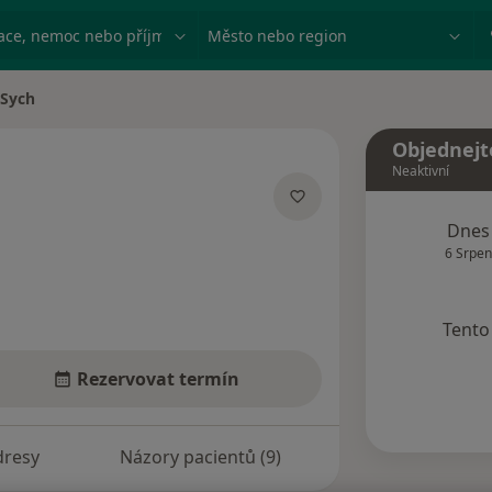
ace, nemoc nebo příjmení
Město nebo region
 Sych
a
Objednejt
Neaktivní
ích
Dnes
6 Srpen
Tento 
Rezervovat termín
dresy
Názory pacientů (9)