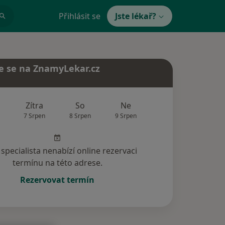
Přihlásit se
Jste lékař?
e se na ZnamyLekar.cz
Zítra
So
Ne
Po
Út
7 Srpen
8 Srpen
9 Srpen
10 Srpen
11 Srp
specialista nenabízí online rezervaci
termínu na této adrese.
Rezervovat termín