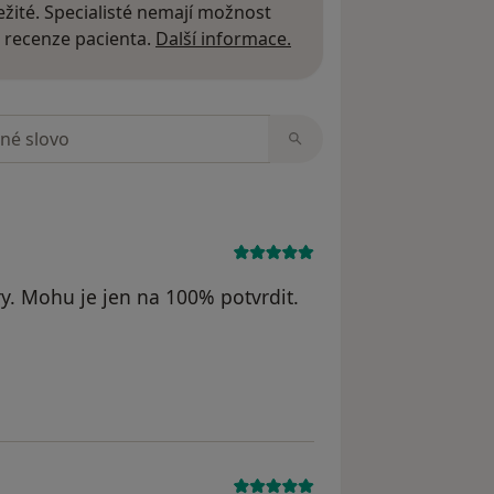
žité. Specialisté nemají možnost
Další informace o názor
 recenze pacienta.
Další informace.
zorech
. Mohu je jen na 100% potvrdit.
 Zd.