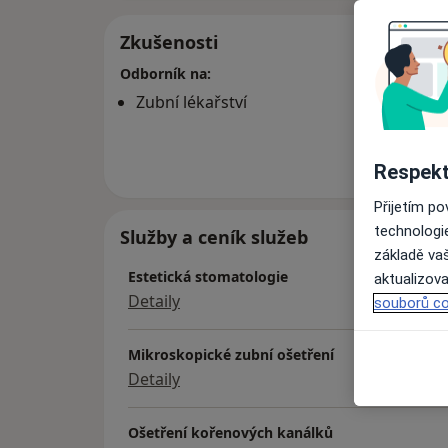
Zkušenosti
Odborník na:
Zubní lékařství
Více
o 
Respekt
Přijetím p
technologi
Služby a ceník služeb
základě vaš
Estetická stomatologie
aktualizova
Detaily
souborů co
Mikroskopické zubní ošetření
Detaily
Ošetření kořenových kanálků