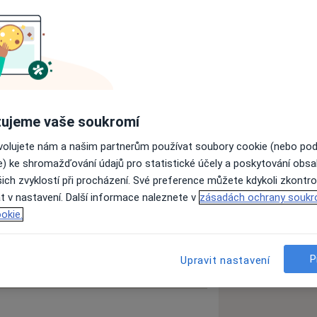
zkušenostech
ujeme vaše soukromí
ovolujete nám a našim partnerům používat soubory cookie (nebo po
e) ke shromažďování údajů pro statistické účely a poskytování obs
ich zvyklostí při procházení. Své preference můžete kdykoli zkontro
t v nastavení. Další informace naleznete v
zásadách ochrany soukr
okie.
P
Upravit nastavení