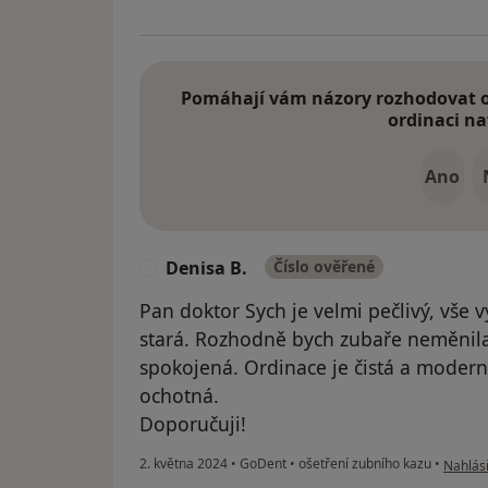
Pomáhají vám názory rozhodovat o 
ordinaci na
Ano
Denisa B.
Číslo ověřené
D
Pan doktor Sych je velmi pečlivý, vše v
stará. Rozhodně bych zubaře neměnil
spokojená. Ordinace je čistá a modern
ochotná.
Doporučuji!
podle n
2. května 2024
•
GoDent
•
ošetření zubního kazu
•
Nahlási