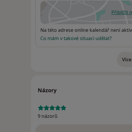
Přiblížit
se
Dostupnost
Na této adrese online kalendář není aktiv
Co mám v takové situaci udělat?
Více
o 
Názory
9 názorů