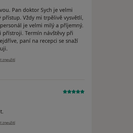
vou. Pan doktor Sych je velmi
 přístup. Vždy mi trpělivě vysvětlí,
 personál je velmi milý a příjemný.
přístroji. Termín návštěvy při
ejdříve, paní na recepci se snaží
uji.
ázoru uživatele Sabina C
t zneužití
t.
ázoru uživatele K.P.
t zneužití