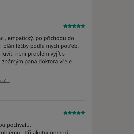
ráci, empatický, po příchodu do
l plán léčby podle mých potřeb.
vit, není problém vyjít s
m známým pana doktora vřele
u uživatele E.J.
eužití
kou pochvalu.
problému . Při akutní pomoci .