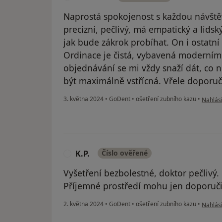
Naprostá spokojenost s každou návště
precizní, pečlivý, má empatický a lidský
jak bude zákrok probíhat. On i ostatní
Ordinace je čistá, vybavená moderními 
objednávání se mi vždy snaží dát, co n
být maximálně vstřícná. Vřele doporuč
podle n
3. května 2024
•
GoDent
•
ošetření zubního kazu
•
Nahlási
K.P.
Číslo ověřené
K
Vyšetření bezbolestné, doktor pečlivý.
Příjemné prostředí mohu jen doporuči
podle n
2. května 2024
•
GoDent
•
ošetření zubního kazu
•
Nahlási