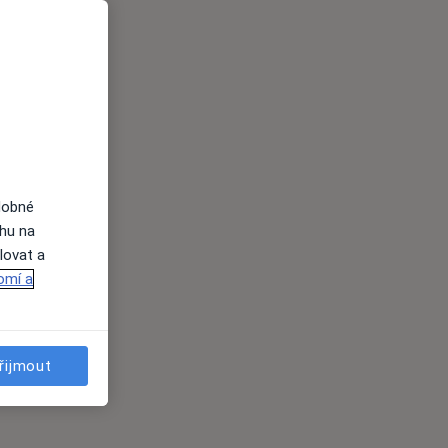
dobné
ahu na
lovat a
omí a
řijmout