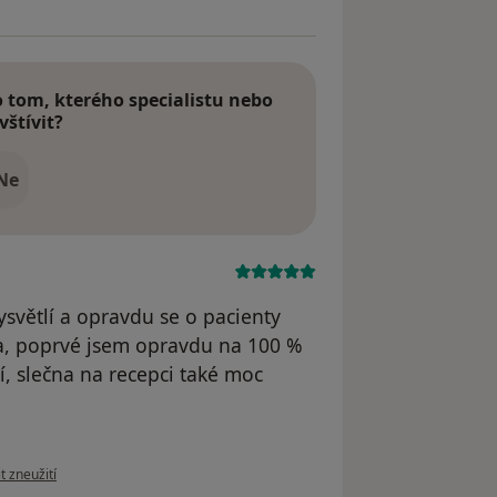
tom, kterého specialistu nebo
vštívit?
Ne
ysvětlí a opravdu se o pacienty
a, poprvé jsem opravdu na 100 %
í, slečna na recepci také moc
ázoru uživatele Denisa B.
t zneužití