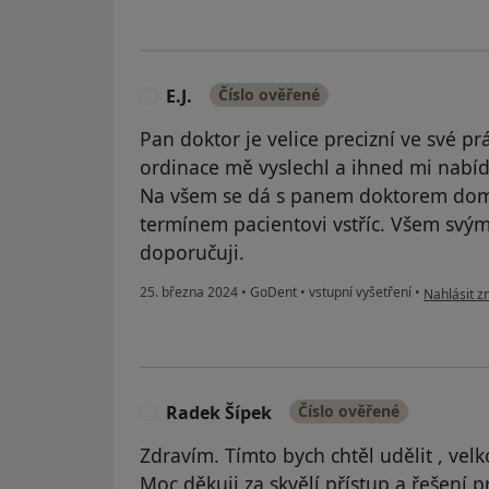
E.J.
Číslo ověřené
E
Pan doktor je velice precizní ve své p
ordinace mě vyslechl a ihned mi nabíd
Na všem se dá s panem doktorem domlu
termínem pacientovi vstříc. Všem svý
doporučuji.
podle názor
25. března 2024
•
GoDent
•
vstupní vyšetření
•
Nahlásit zn
Radek Šípek
Číslo ověřené
R
Zdravím. Tímto bych chtěl udělit , vel
Moc děkuji za skvělí přístup a řešení 