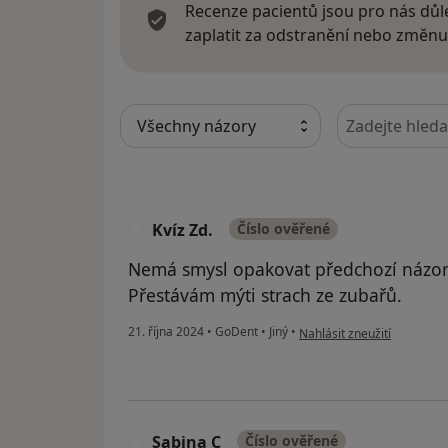
Recenze pacientů jsou pro nás důle
zaplatit za odstranění nebo změnu
Hledejte v ná
Kvíz Zd.
Číslo ověřené
K
Nemá smysl opakovat předchozí názory
Přestávám mýti strach ze zubařů.
podle názoru uživatele Kvíz
21. října 2024
•
GoDent
•
Jiný
•
Nahlásit zneužití
Sabina C
Číslo ověřené
S