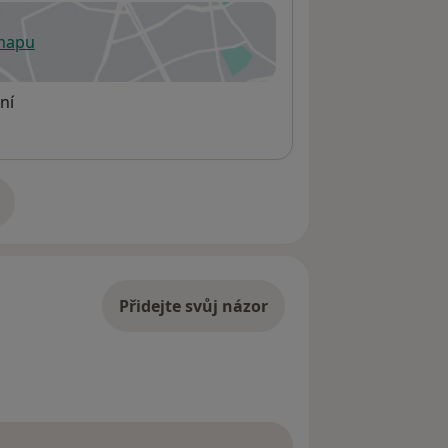
 mapu
 otevře v nové záložce
ní
adrese
Přidejte svůj názor