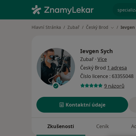
specializ
Hlavní Stránka
Zubař
Český Brod
Ievgen
Změna měst
Ievgen Sych
o specializac
Zubař
·
Více
Český Brod
1 adresa
Číslo licence : 63355048
9 názorů
Kontaktní údaje
Zkušenosti
Ceník
A